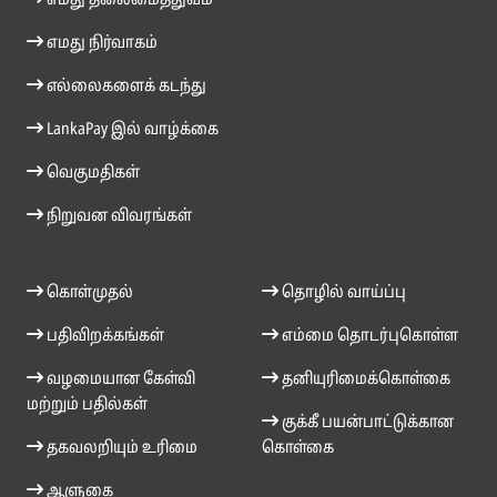
எமது தலைமைத்துவம்
எமது நிர்வாகம்
எல்லைகளைக் கடந்து
LankaPay இல் வாழ்க்கை
வெகுமதிகள்
நிறுவன விவரங்கள்
கொள்முதல்
தொழில் வாய்ப்பு
பதிவிறக்கங்கள்
எம்மை தொடர்புகொள்ள
வழமையான கேள்வி
தனியுரிமைக்கொள்கை
மற்றும் பதில்கள்
குக்கீ பயன்பாட்டுக்கான
தகவலறியும் உரிமை
கொள்கை
ஆளுகை