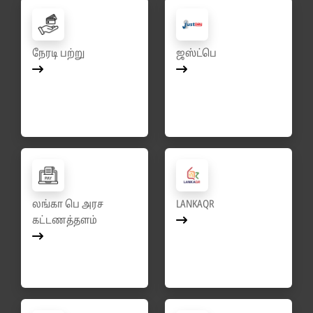
நேரடி பற்று
ஜஸ்ட்பெ
லங்கா பெ அரச
LANKAQR
கட்டணத்தளம்