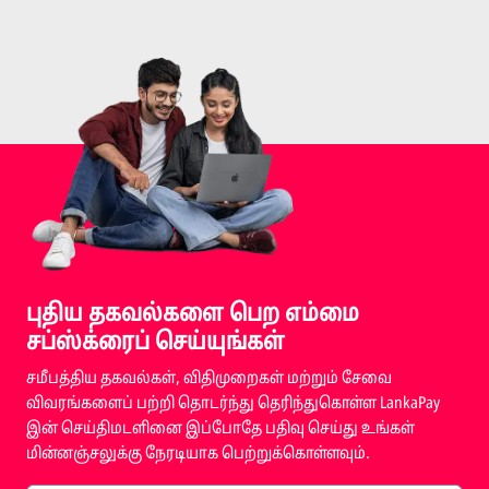
புதிய தகவல்களை பெற எம்மை
சப்ஸ்க்ரைப் செய்யுங்கள்
சமீபத்திய தகவல்கள், விதிமுறைகள் மற்றும் சேவை
விவரங்களைப் பற்றி தொடர்ந்து தெரிந்துகொள்ள LankaPay
இன் செய்திமடளினை இப்போதே பதிவு செய்து உங்கள்
மின்னஞ்சலுக்கு நேரடியாக பெற்றுக்கொள்ளவும்.