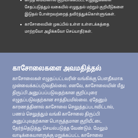
காந்த மையினால் குறியாக்கப்பட்ட எழுத்துக்களை
சேதப்படுத்தும் வகையில் எழுதுதல் மற்றும் குறியீடுகளை
இடுதல் போன்றவற்றைத் தவிர்த்துக்கொள்ளுங்கள்.
காசோலையின் முகப்பில் உள்ள உள்ளடக்கத்தை
மாற்றவோ அழிக்கவோ செய்யாதீர்கள்.
காசோலைகளை அவமதித்தல்
காசோலைகள் எழுதப்பட்டவரின் வங்கிக்கு பௌதீகமாக
முன்வைக்கப்படுவதில்லை. எனவே, காசோலையின் மீது
திருப்பி அனுப்பப்படுவதற்கான குறிப்புரை
எழுதப்படுவதற்கான சாத்தியமில்லை. ஏதேனும்
காரணத்தினால் காசோலை செலுத்தப்படாவிட்டால்,
பணம் செலுத்தும் வங்கி காசோலை திருப்பி
அனுப்புவதற்கான பொருத்தமான குறியீட்டை
தேர்ந்தெடுத்து செயல்படுத்த வேண்டும். மேலும்
வாடிக்கையாளருக்கு மறுக்கப்பட்ட காசோலை