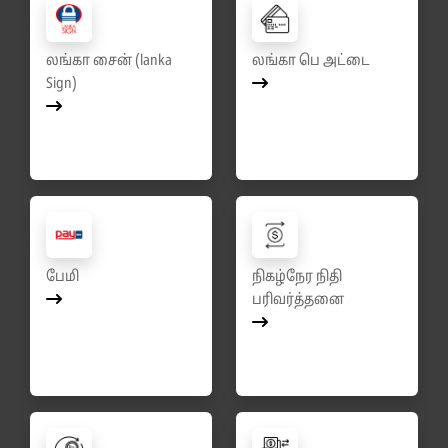
லங்கா சைன் (lanka
லங்கா பெ அட்டை
Sign)
பேமி
நிகழ்நேர நிதி
பரிவர்த்தனை