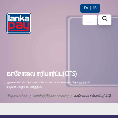
En
|
සිං
காசோலை சரிபார்ப்பு(CITS)
இலங்கையின் தேசிய கட்டண உட்கட்டமைப்பை சர்வதேச தரத்தில்
வடிவமைக்கும் பயணத்தில்.
பிரதான பக்கம்
வணிகத்திற்காக LankaPay
காசோலை சரிபார்ப்பு(CITS)