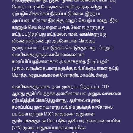
ஏற்படுத்தியுள்ளது. இதன் மூலம் காசோலை சரிபார்ப்பு
செயற்பாட்டின் போதான பௌதீக நகர்வுகளினூடாக
ஏற்படும் சிக்கல்கள் நீக்கப்பட்டுள்ளன. இந்த பட
அடிப்படையிலான தீர்வுக்கு மாறும் செயற்படானது, தீர்வு
காணும் செயல்முறையை ஒரு வேலை நாளுக்கு
மட்டுப்படுத்தியது மட்டுமல்லாமல், வங்கிகளுக்கு
வினைத்திறனையும் அதனோடான செலவுக்
குறைப்பையும் ஏற்படுத்திக் கொடுத்துள்ளது. மேலும்,
வணிகங்களுக்குக் காசோலைகளைச்
சமர்ப்பிப்பதற்கான கால அவகாசத்தை நீட்டிப்பதன்
மூலம், வாடிக்கையாளர்களுக்கு வங்கிகளுடனான ஒட்டு
மொத்த அனுபவங்களை சௌகரியமாக்கியுள்ளது.
வணிகங்களுக்காக, நடைமுறைப்படுத்தப்பட்ட CITS
ஆனது குறிப்பிடத்தக்க அளவிலான பல அனுகூலங்களை
ஏற்படுத்திக் கொடுத்துள்ளது. ஆன்லைன் தரவு
சமர்ப்பிப்பு முறையானது வங்கிகளுக்குக் காசோலை
படங்கள் மற்றும் MICR தரவுகளை வலுவான
குறியாக்கத்துடன் மெய் நிகர் தனியார் வலையமைப்பின்
(VPN) மூலம் பாதுகாப்பாகச் சமர்ப்பிக்க