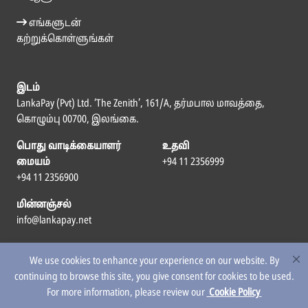
எங்களுடன்
கற்றுக்கொள்ளுங்கள்
இடம்
LankaPay (Pvt) Ltd. ‘The Zenith’, 161/A, தர்மபால மாவத்தை,
கொழும்பு 00700, இலங்கை.
பொது வாடிக்கையாளர்
உதவி
மையம்
+94 11 2356999
+94 11 2356900
மின்னஞ்சல்
info@lankapay.net
எம்மைப் பின்தொடர
We use cookies to enhance your experience on our website. By
continuing to browse this site, you give consent for cookies to be used.
For more information, please review our
Cookie Policy