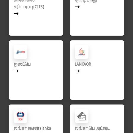
காசோலை
நேரடி பற்று
சரிபார்ப்பு(CITS)
ஜஸ்ட்பெ
LANKAQR
லங்கா சைன் (lanka
லங்கா பெ அட்டை