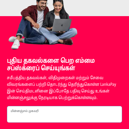
புதிய தகவல்களை பெற எம்மை
சப்ஸ்க்ரைப் செய்யுங்கள்
சமீபத்திய தகவல்கள், விதிமுறைகள் மற்றும் சேவை
விவரங்களைப் பற்றி தொடர்ந்து தெரிந்துகொள்ள LankaPay
இன் செய்திமடளினை இப்போதே பதிவு செய்து உங்கள்
மின்னஞ்சலுக்கு நேரடியாக பெற்றுக்கொள்ளவும்.
மின்னஞ்சல் முகவரி