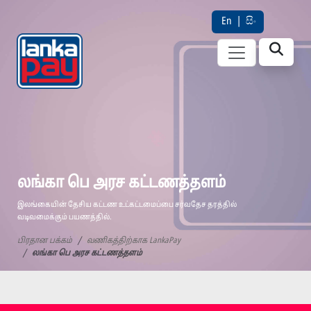
En
|
සිං
லங்கா பெ அரச கட்டணத்தளம்
இலங்கையின் தேசிய கட்டண உட்கட்டமைப்பை சர்வதேச தரத்தில்
வடிவமைக்கும் பயணத்தில்.
பிரதான பக்கம்
வணிகத்திற்காக LankaPay
லங்கா பெ அரச கட்டணத்தளம்