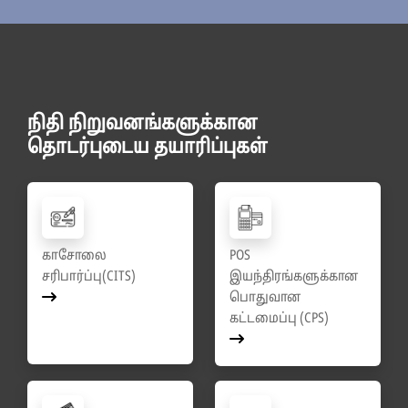
நிதி நிறுவனங்களுக்கான
தொடர்புடைய தயாரிப்புகள்
காசோலை
POS
சரிபார்ப்பு(CITS)
இயந்திரங்களுக்கான
பொதுவான
கட்டமைப்பு (CPS)