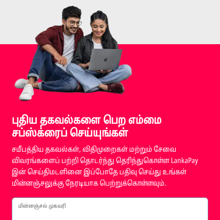
புதிய தகவல்களை பெற எம்மை
சப்ஸ்க்ரைப் செய்யுங்கள்
சமீபத்திய தகவல்கள், விதிமுறைகள் மற்றும் சேவை
விவரங்களைப் பற்றி தொடர்ந்து தெரிந்துகொள்ள LankaPay
இன் செய்திமடளினை இப்போதே பதிவு செய்து உங்கள்
மின்னஞ்சலுக்கு நேரடியாக பெற்றுக்கொள்ளவும்.
மின்னஞ்சல் முகவரி