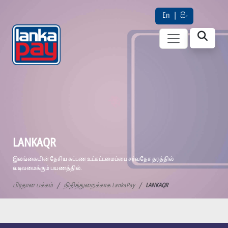
En
|
සිං
LANKAQR
இலங்கையின் தேசிய கட்டண உட்கட்டமைப்பை சர்வதேச தரத்தில்
வடிவமைக்கும் பயணத்தில்.
பிரதான பக்கம்
நிதித்துறைக்காக LankaPay
LANKAQR