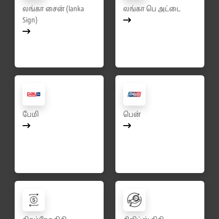
லங்கா சைன் (lanka
லங்கா பெ அட்டை
Sign)
பேமி
பென்