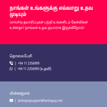
நாங்கள் உங்களுக்கு எவ்வாறு உதவ
முடியும்
LankaPay தயாரிப்புகள் பற்றி உங்களிடம் கேள்விகள்
உள்ளதா? நாங்கள் உதவ தயாராக இருக்கிறோம்!
தொலைபேசி
| +94 11 2356999
| +94 11 2356999 (உதவி)
மின்னஞ்சல்
| lankapaysupport@lankapay.net