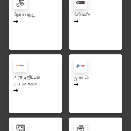
நேரடி பற்று
ஃபின்சீசட்
அரச டிஜிட்டல்
ஜஸ்ட்பெ
கட்டணத்தளம்