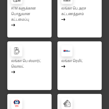
ATM களுக்கான
லங்கா பெ அரச
பொதுவான
கட்டணத்தளம்
கட்டமைப்பு
லங்கா பெ ஸ்மார்ட்
லங்கா ரெமிட்
வொலட்