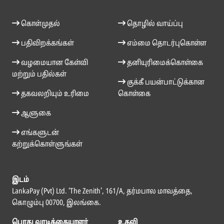
கொள்முதல்
தொழில் வாய்ப்பு
பதிவிறக்கங்கள்
எம்மை தொடர்புகொள்ள
வழமையான கேள்வி
தனியுரிமைக்கொள்கை
மற்றும் பதில்கள்
குக்கீ பயன்பாட்டுக்கான
தகவலறியும் உரிமை
கொள்கை
ஆளுகை
எங்களுடன்
கற்றுக்கொள்ளுங்கள்
இடம்
LankaPay (Pvt) Ltd. ‘The Zenith’, 161/A, தர்மபால மாவத்தை,
கொழும்பு 00700, இலங்கை.
பொது வாடிக்கையாளர்
உதவி