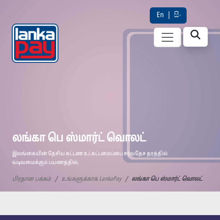
En
|
සිං
லங்கா பெ ஸ்மார்ட் வொலட்
இலங்கையின் தேசிய கட்டண உட்கட்டமைப்பை சர்வதேச தரத்தில்
வடிவமைக்கும் பயணத்தில்.
பிரதான பக்கம்
உங்களுக்காக LankaPay
லங்கா பெ ஸ்மார்ட் வொலட்