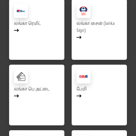
லங்கா ரெமிட்
லங்கா சைன் (lanka
Sign)
லங்கா பெ அட்டை
பேமி