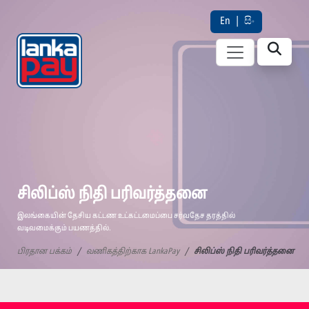
En
|
සිං
சிலிப்ஸ் நிதி பரிவர்த்தனை
இலங்கையின் தேசிய கட்டண உட்கட்டமைப்பை சர்வதேச தரத்தில்
வடிவமைக்கும் பயணத்தில்.
பிரதான பக்கம்
வணிகத்திற்காக LankaPay
சிலிப்ஸ் நிதி பரிவர்த்தனை