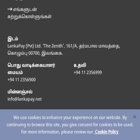
எங்களுடன்
கற்றுக்கொள்ளுங்கள்
இடம்
LankaPay (Pvt) Ltd. ‘The Zenith’, 161/A, தர்மபால மாவத்தை,
கொழும்பு 00700, இலங்கை.
பொது வாடிக்கையாளர்
உதவி
மையம்
+94 11 2356999
+94 11 2356900
மின்னஞ்சல்
info@lankapay.net
எம்மைப் பின்தொடர
We use cookies to enhance your experience on our website. By
continuing to browse this site, you give consent for cookies to be used.
For more information, please review our
Cookie Policy