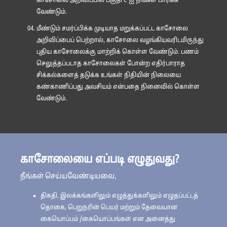
காசோலை அறிவிப்பில் பகுதி C ஐ நீங்கள் பார்க்க
வேண்டும்.
மீண்டும் சமர்ப்பிக்க முடியாத மறுக்கப்பட்ட காசோலை
அறிவிப்பைப் பெற்றால், காசோலை வழங்கியவரிடமிருந்து
புதிய காசோலைக்கு மாற்றிக் கொள்ள வேண்டும். பணம்
செலுத்தப்படாத காசோலைகள் போன்ற எதிர்பாராத
சிக்கல்களைத் தடுக்க உங்கள் நிதியின் நிலையை
கண்காணிப்பது அவசியம் என்பதை நினைவில் கொள்ள
வேண்டும்.
காசோலையை எப்படி எழுதுவது?
நீங்கள் செய்யவேண்டியவை,
திகதி, இலக்கங்களிலும் எழுத்துக்களிலும் எழுதப்பட்டத்
தொகை, பெறுநரின் பெயர் மற்றும் தேவையான
கையொப்பம் /கையொப்பங்கள் என அனைத்து