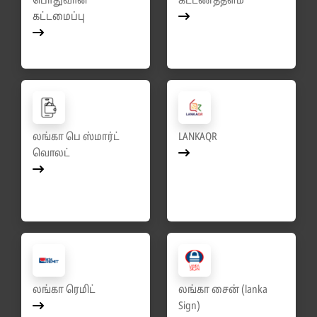
பொதுவான
கட்டணத்தளம்
கட்டமைப்பு
லங்கா பெ ஸ்மார்ட்
LANKAQR
வொலட்
லங்கா ரெமிட்
லங்கா சைன் (lanka
Sign)