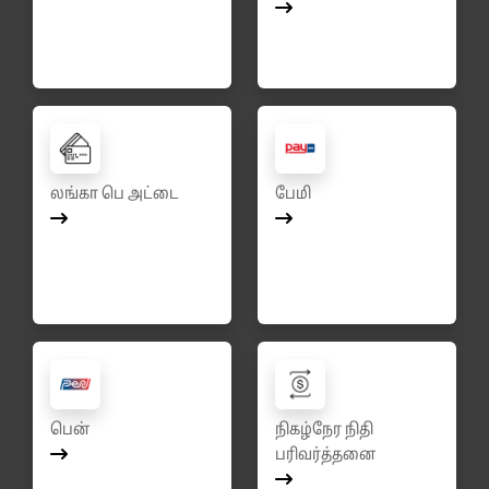
லங்கா பெ அட்டை
பேமி
பென்
நிகழ்நேர நிதி
பரிவர்த்தனை