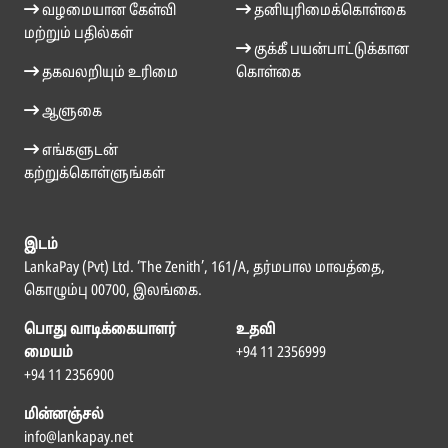
வழமையான கேள்வி
தனியுரிமைக்கொள்கை
மற்றும் பதில்கள்
குக்கீ பயன்பாட்டுக்கான
தகவலறியும் உரிமை
கொள்கை
ஆளுகை
எங்களுடன்
கற்றுக்கொள்ளுங்கள்
இடம்
LankaPay (Pvt) Ltd. ‘The Zenith’, 161/A, தர்மபால மாவத்தை,
கொழும்பு 00700, இலங்கை.
பொது வாடிக்கையாளர்
உதவி
மையம்
+94 11 2356999
+94 11 2356900
மின்னஞ்சல்
info@lankapay.net