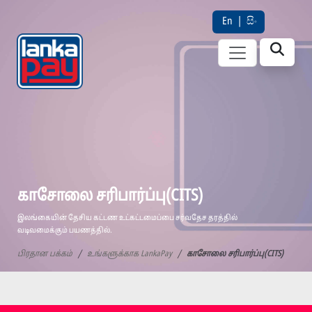
En
|
සිං
காசோலை சரிபார்ப்பு(CITS)
இலங்கையின் தேசிய கட்டண உட்கட்டமைப்பை சர்வதேச தரத்தில்
வடிவமைக்கும் பயணத்தில்.
பிரதான பக்கம்
உங்களுக்காக LankaPay
காசோலை சரிபார்ப்பு(CITS)