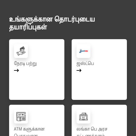
உங்களுக்கான தொடர்புடைய
தயாரிப்புகள்
நேரடி பற்று
ஜஸ்ட்பெ
ATM களுக்கான
லங்கா பெ அரச