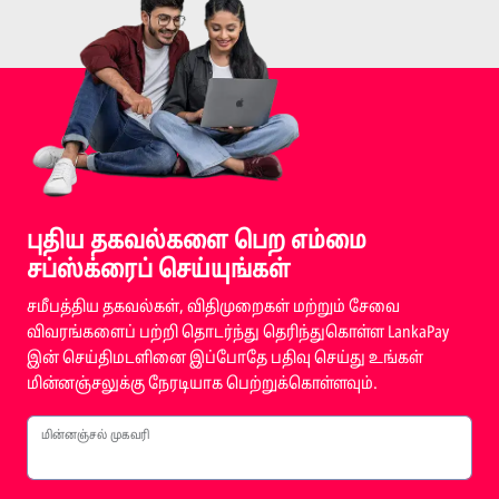
புதிய தகவல்களை பெற எம்மை
சப்ஸ்க்ரைப் செய்யுங்கள்
சமீபத்திய தகவல்கள், விதிமுறைகள் மற்றும் சேவை
விவரங்களைப் பற்றி தொடர்ந்து தெரிந்துகொள்ள LankaPay
இன் செய்திமடளினை இப்போதே பதிவு செய்து உங்கள்
மின்னஞ்சலுக்கு நேரடியாக பெற்றுக்கொள்ளவும்.
மின்னஞ்சல் முகவரி