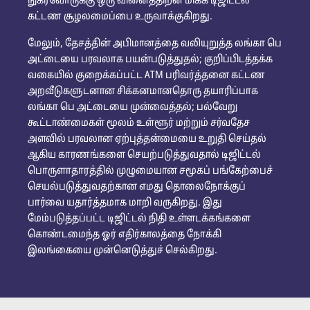
நுகர்வோருக்கு ஒரு வினைத்திறன் மிக்க டிஜிட்டல்
கட்டண சூழலமைப்பை உருவாக்குகிறது.
மேலும், தேசத்தின் அபிமானத்தை வலியுறுத்த லங்கா பெ
அட்டையை பரவலாக பயன்படுத்துதல்; குறிப்பிடத்தக்க
வகையில் குறைக்கப்பட்ட ATM பரிவர்த்தனை கட்டண
அறவீடுகளுடனான சிக்கனமானதொரு தயாரிப்பாக
லங்கா பெ அட்டையை முன்வைத்தல்; பல்வேறு
கூட்டாண்மைகள் மூலம் உள்ளூர் மற்றும் சர்வதேச
அளவில் பரவலான ஏற்புத்தன்மையை உறுதி செய்தல்
ஆகிய காரணங்களை செயற்படுத்துவதால் டிஜிட்டல்
பொருளாதாரத்தில் முழுமையான சமூகப் பங்கேற்பைச்
செயல்படுத்துவதற்கான எமது தொலைநோக்குப்
பார்வை யதார்த்தமாக மாறி வருகிறது. இது
மேம்படுத்தப்பட்ட டிஜிட்டல் நிதி உள்ளடக்கங்களை
கொண்டமைந்த ஓர் எதிர்காலத்தை நோக்கி
இலங்கையை முன்னெடுத்துச் செல்கிறது.