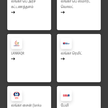
லங்கா பெ அரச
லங்கா பெ ஸ்மார்ட்
கட்டணத்தளம்
வொலட்
LANKAQR
லங்கா ரெமிட்
லங்கா சைன் (lanka
பேமி