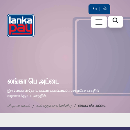
En
|
සිං
லங்கா பெ அட்டை
இலங்கையின் தேசிய கட்டண உட்கட்டமைப்பை சர்வதேச தரத்தில்
வடிவமைக்கும் பயணத்தில்.
பிரதான பக்கம்
உங்களுக்காக LankaPay
லங்கா பெ அட்டை