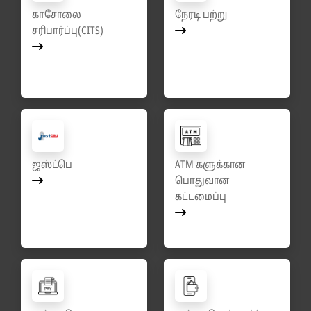
காசோலை
நேரடி பற்று
சரிபார்ப்பு(CITS)
ஜஸ்ட்பெ
ATM களுக்கான
பொதுவான
கட்டமைப்பு