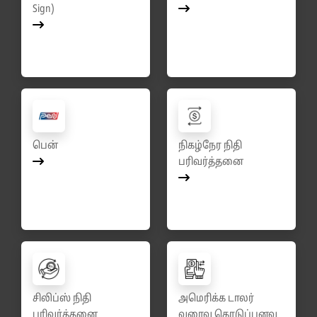
Sign)
பென்
நிகழ்நேர நிதி
பரிவர்த்தனை
சிலிப்ஸ் நிதி
அமெரிக்க டாலர்
பரிவர்த்தனை
வரைவு கொடுப்பனவு