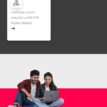
ඇමරිකානු ඩොලර්
ඔන්ලයින් ගෙවීම් (US
Dollar Online)