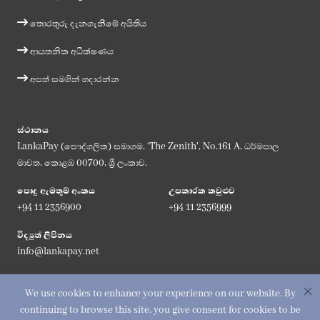
තොරතුරු දැනගැනීමේ අයිතිය
ආයතනික අධීක්ෂණය
අපත් සමගින් හදාරන්න
ස්ථානය
LankaPay (පෞද්ගලික) සමාගම, ‘The Zenith', No.161 A, ධර්මපාල
මාවත, කොළඹ 00700, ශ්‍රී ලංකාව.
පොදු ඇමතුම් අංකය
උපකාරක කවුළුව
+94 11 2356900
+94 11 2356999
විද්‍යුත් ලිපිනය
info@lankapay.net
අප සමග එක්වන්න :
We use cookies to enhance your experience on our website. By
continuing to browse this site, you give consent for cookies to be