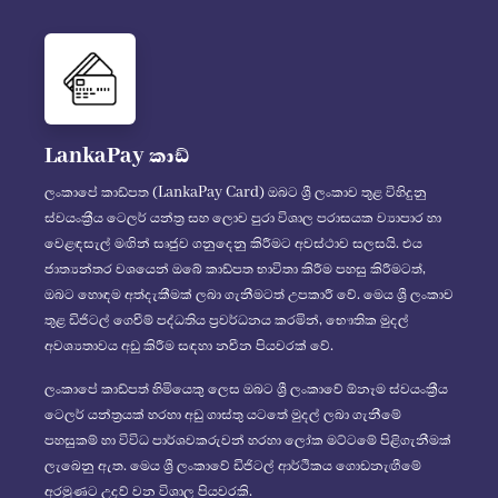
LankaPay කාඩ්
ලංකාපේ කාඩ්පත (LankaPay Card) ඔබට ශ්‍රී ලංකාව තුළ විහිදුනු
ස්වයංක්‍රීය ටෙලර් යන්ත්‍ර සහ ලොව පුරා විශාල පරාසයක ව්‍යාපාර හා
වෙළඳසැල් මඟින් සෘජුව ගනුදෙනු කිරීමට අවස්ථාව සලසයි. එය
ජාත්‍යන්තර වශයෙන් ඔබේ කාඩ්පත භාවිතා කිරීම පහසු කිරීමටත්,
ඔබට හොඳම අත්දැකීමක් ලබා ගැනීමටත් උපකාරී වේ. මෙය ශ්‍රී ලංකාව
තුළ ඩිජිටල් ගෙවීම් පද්ධතිය ප්‍රවර්ධනය කරමින්, භෞතික මුදල්
අවශ්‍යතාවය අඩු කිරීම සඳහා නවීන පියවරක් වේ.
ලංකාපේ කාඩ්පත් හිමියෙකු ලෙස ඔබට ශ්‍රී ලංකාවේ ඕනෑම ස්වයංක්‍රීය
ටෙලර් යන්ත්‍රයක් හරහා අඩු ගාස්තු යටතේ මුදල් ලබා ගැනීමේ
පහසුකම් හා විවිධ පාර්ශවකරුවන් හරහා ලෝක මට්ටමේ පිළිගැනීමක්
ලැබෙනු ඇත. මෙය ශ්‍රී ලංකාවේ ඩිජිටල් ආර්ථිකය ගොඩනැඟීමේ
අරමුණට උදව් වන විශාල පියවරකි.