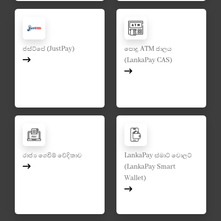
ජස්ට්පේ (JustPay)
පොදු ATM ජාලය
(LankaPay CAS)
රාජ්‍ය ගෙවීම් වේදිකාව
LankaPay ස්මාට් වොලට්
(LankaPay Smart
Wallet)