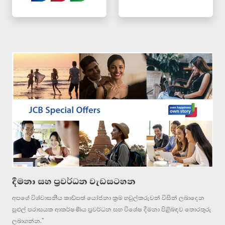
දීමනා සහ ප්‍රවර්ධන වැඩසටහන
අපගේ විශ්වාසනීය කාඩ්පත් යෝජනා ක්‍රම හවුල්කරුවන් විසින් ලබාදෙන
පුළුල් පරාසයක ආකර්ෂණීය ප්‍රවර්ධන සහ විශේෂ දීමනා පිළිබඳව තොරතුරු
ලබාගන්න.”