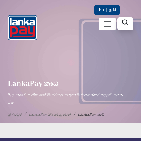
En
|
தமி
LankaPay කාඩ්
ශ්‍රී ලංකාවේ ජාතික ගෙවීම් යටිතල පහසුකම් ජාත්‍යන්තර තලයට ගෙන
ඒම.
මුල් පිටුව
LankaPay ඔබ වෙනුවෙන්
LankaPay කාඩ්