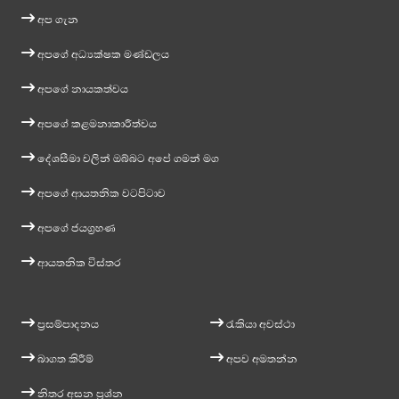
අප ගැන
අපගේ අධ්‍යක්ෂක මණ්ඩලය
අපගේ නායකත්වය
අපගේ කළමනාකාරීත්වය
දේශසීමා වලින් ඔබ්බට අපේ ගමන් මග
අපගේ ආයතනික වටපිටාව
අපගේ ජයග්‍රහණ
ආයතනික විස්තර
ප්‍රසම්පාදනය
රැකියා අවස්ථා
බාගත කිරීම්
අපව අමතන්න
නිතර අසන ප්‍රශ්න