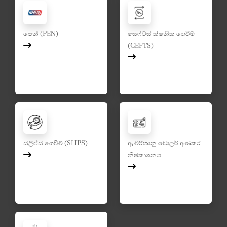
පෙන් (PEN)
සෙෆ්ට්ස් ක්ෂනික ගෙවීම්
(CEFTS)
ස්ලිප්ස් ගෙවීම් (SLIPS)
ඇමරිකානු ඩොලර් අණකර
නිෂ්කාශනය