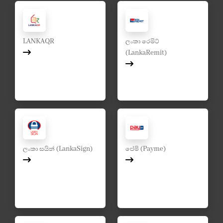
LANKAQR
ලංකා රෙමිට්
(LankaRemit)
ලංකා සයින් (LankaSign)
පේමී (Payme)