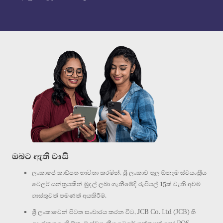
ඔබට ඇති වාසි
ලංකාපේ කාඩ්පත භාවිතා කරමින්, ශ්‍රී ලංකාව තුල ඕනෑම ස්වයංක්‍රීය
ටෙලර් යන්ත්‍රයකින් මුදල් ලබා ගැනීමේදී රුපියල් 15ක් වැනි අවම
ගාස්තුවක් පමණක් අයකිරීම.
ශ්‍රී ලංකාවෙන් පිටත සංචාරය කරන විට, JCB Co. Ltd (JCB) හි