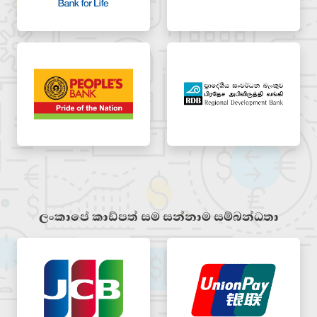
ලංකාපේ කාඩ්පත් සම සන්නාම සම්බන්ධතා