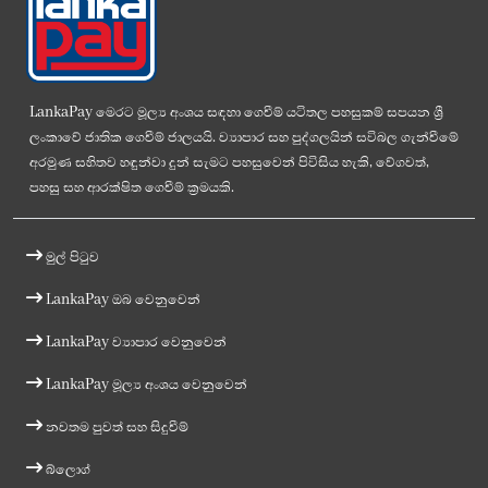
LankaPay මෙරට මූල්‍ය අංශය සඳහා ගෙවීම් යටිතල පහසුකම් සපයන ශ්‍රී
ලංකාවේ ජාතික ගෙවීම් ජාලයයි. ව්‍යාපාර සහ පුද්ගලයින් සවිබල ගැන්වීමේ
අරමුණ සහිතව හඳුන්වා දුන් සැමට පහසුවෙන් පිවිසිය හැකි, වේගවත්,
පහසු සහ ආරක්ෂිත ගෙවීම් ක්‍රමයකි.
මුල් පිටුව
LankaPay ඔබ වෙනුවෙන්
LankaPay ව්‍යාපාර වෙනුවෙන්
LankaPay මූල්‍ය අංශය වෙනුවෙන්
නවතම පුවත් සහ සිදුවීම්
බ්ලොග්