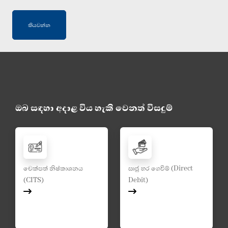
කියවන්න
ඔබ සඳහා අදාළ විය හැකි වෙනත් විසදුම්
චෙක්පත් නිෂ්කාශනය
ඍජු හර ගෙවීම් (Direct
(CITS)
Debit)