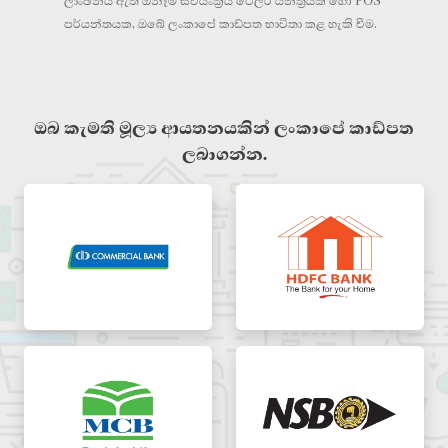
ලාංඡනය ඇති ඕනෑම ස්වයංක්‍රීය ටෙලර් යන්ත්‍රයක් හෝ POS
පර්යන්තයක, ඔබේ ලංකාපේ කාඩ්පත භාවිතා කළ හැකි වීම.
ඔබ කැමති මූල්‍ය ආයතනයකින් ලංකාපේ කාඩ්පත
ලබාගන්න.