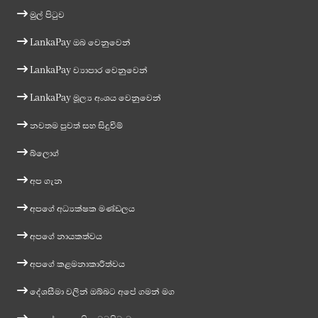
මුල් පිටුව
LankaPay ඔබ වෙනුවෙන්
LankaPay ව්‍යාපාර වෙනුවෙන්
LankaPay මූල්‍ය අංශය වෙනුවෙන්
නවතම පුවත් සහ සිදුවීම්
බ්ලොග්
අප ගැන
අපගේ අධ්‍යක්ෂක මණ්ඩලය
අපගේ නායකත්වය
අපගේ කළමනාකාරීත්වය
දේශසීමා වලින් ඔබ්බට අපේ ගමන් මග