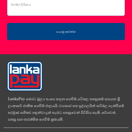
ඊමේල් ලිපිනය
යොමු කරන්න
LankaPay මෙරට මූල්‍ය අංශය සඳහා ගෙවීම් යටිතල පහසුකම් සපයන ශ්‍රී
ලංකාවේ ජාතික ගෙවීම් ජාලයයි. ව්‍යාපාර සහ පුද්ගලයින් සවිබල ගැන්වීමේ
අරමුණ සහිතව හඳුන්වා දුන් සැමට පහසුවෙන් පිවිසිය හැකි, වේගවත්,
පහසු සහ ආරක්ෂිත ගෙවීම් ක්‍රමයකි.