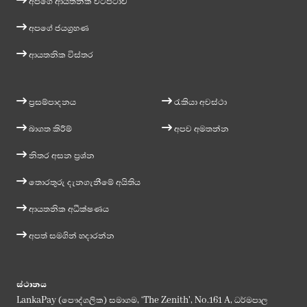
අපගේ ආයතනික වටපිටාව
අපගේ ජයග්‍රහණ
ආයතනික විස්තර
ප්‍රසම්පාදනය
රැකියා අවස්ථා
බාගත කිරීම්
අපව අමතන්න
නිතර අසන ප්‍රශ්න
තොරතුරු දැනගැනීමේ අයිතිය
ආයතනික අධීක්ෂණය
අපත් සමගින් හදාරන්න
ස්ථානය
LankaPay (පෞද්ගලික) සමාගම, ‘The Zenith', No.161 A, ධර්මපාල