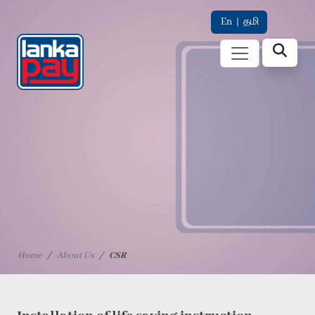
En
|
தமி
Home
About Us
CSR