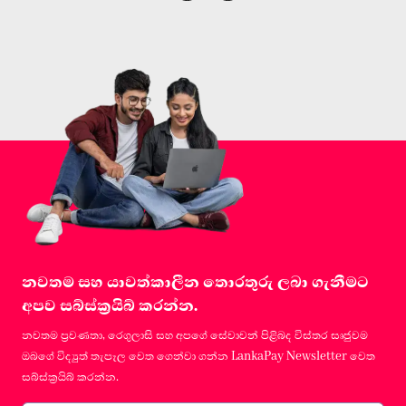
නවතම සහ යාවත්කාලීන තොරතුරු ලබා ගැනීමට
අපව සබ්ස්ක්‍රයිබ් කරන්න.
නවතම ප්‍රවණතා, රෙගුලාසි සහ අපගේ සේවාවන් පිළිබද විස්තර සෘජුවම
ඔබගේ විද්‍යුත් තැපෑල වෙත ගෙන්වා ගන්න LankaPay Newsletter වෙත
සබ්ස්ක්‍රයිබ් කරන්න.