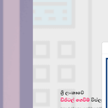
ශ්‍රී ලංකාවේ
ඩිජිටල් ගෙවීම්
විප්ලවයේ පෙරගමන්ක