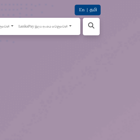
En
|
தமி
නුවෙන්
LankaPay මූල්‍ය අංශය වෙනුවෙන්