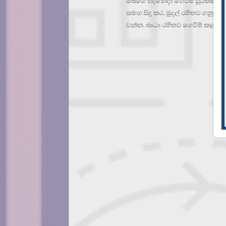
ඔබගේ එදිනෙදා ගෙවීම් සුරක්ෂිතව, පහසුවෙන් සහ එසැණින්
සමඟ සිදු කර, මුදල් රහිතව ගනුදෙනු සිදු වන ආර්ථිකයක් 
වන්න. බාධා රහිතව ගෙවීම් කළ හැකි පහසු ක්‍රමයක් ඔබටත්,