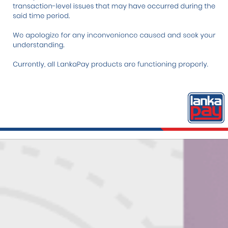
 ජස්ට්පේ (JustPay)
ගොඩ නැංවීමට දායක
 අදම එක්වන්න!