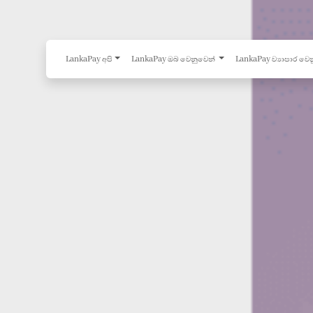
LankaPay අපි
LankaPay ඔබ වෙනුවෙන්
LankaPay ව්‍යාපාර වෙ