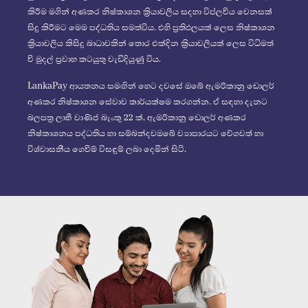
කිරීම මගින් අණකර නිෂ්කාශන ක්‍රියාවලිය සදහා විප්ලවීය වෙනසක්
සිදු කිරීමට මෙම පද්ධතිය සමත්විය. එහි ප්‍රතිඵලයක් ලෙස නිෂ්කාශන
ක්‍රියාවලිය කිසිදු බාධාවකින් තොර එක්දින ක්‍රියාවලියක් ලෙස විධිමත්
වී මුදල් ප්‍රවාහ කටයුතු වැඩිදියුණු විය.
LankaPay ආයතනය සමඟින් හෙට දවසේ ඔබේ ඇමරිකානු ඩොලර්
අණකර නිෂ්කාශන සේවාව කාර්යක්ෂම කරගන්න. ඒ සඳහා දැනට
බලපත්‍ර ලාභී වාණිජ බැංකු 22 ක්, ඇමරිකානු ඩොලර් අණකර
නිෂ්කාශනය පද්ධතිය හා සම්බන්දවඔබේ ව්‍යාපාරයට වේගවත් හා
විශ්වාසනීය ගෙවීම් විසඳුම් ලබා දෙමින් සිටී.