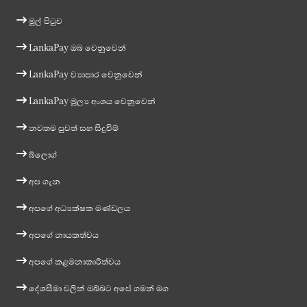
මුල් පිටුව
LankaPay ඔබ වෙනුවෙන්
LankaPay ව්‍යාපාර වෙනුවෙන්
LankaPay මූල්‍ය අංශය වෙනුවෙන්
නවතම පුවත් සහ සිදුවීම්
බ්ලොග්
අප ගැන
අපගේ අධ්‍යක්ෂක මණ්ඩලය
අපගේ නායකත්වය
අපගේ කළමනාකාරීත්වය
දේශසීමා වලින් ඔබ්බට අපේ ගමන් මග