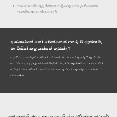
අපගේ පද්ධතිය තුළ නිෂ්කාශන ක්‍රියාවලියේ සෑම පියවරක්ම
ආරක්ෂිත බව සහතිකය කරයි.
අණකරයක් හෝ චෙක්පතක් අගරු වී ඇත්නම්,
මා විසින් කළ යුත්තේ කුමක්ද?
ඇමරිකානු ඩොලර් අණකරයක් හෝ චෙක්පතක් අඟරු වී ඇත්නම්
හෝ ඊට අදාල මුදල් ඔබගේ ගිණුමට බැර වී නැතිනම් නොපමාව ඊට
හේතුව ඔබ අණකරය හෝ චෙක්පත තැන්පත් කල බැංකු ශාඛාවෙන්
විමසන්න.
ඔබ කැමති මූල්‍ය ආයතනයකින් ඇමරිකානු ඩොලර්