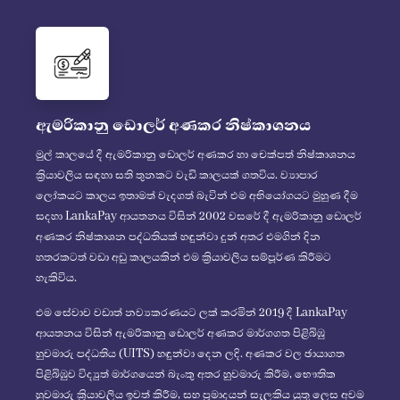
ඇමරිකානු ඩොලර් අණකර නිෂ්කාශනය
මුල් කාලයේ දී ඇමරිකානු ඩොලර් අණකර හා චෙක්පත් නිෂ්කාශනය
ක්‍රියාවලිය සඳහා සති තුනකට වැඩි කාලයක් ගතවිය. ව්‍යාපාර
ලෝකයට කාලය ඉතාමත් වැදගත් බැවින් එම අභියෝගයට මුහුණ දීම
සදහා LankaPay ආයතනය විසින් 2002 වසරේ දී ඇමරිකානු ඩොලර්
අණකර නිෂ්කාශන පද්ධතියක් හඳුන්වා දුන් අතර එමගින් දින
හතරකටත් වඩා අඩු කාලයකින් එම ක්‍රියාවලිය සම්පූර්ණ කිරීමට
හැකිවිය.
එම සේවාව වඩාත් නව්‍යකරණයට ලක් කරමින් 2019 දී LankaPay
ආයතනය විසින් ඇමරිකානු ඩොලර් අණකර මාර්ගගත පිළිබිඹු
හුවමාරු පද්ධතිය (UITS) හඳුන්වා දෙන ලදි. අණකර වල ඡායාගත
පිළිබිඹුව විද්‍යුත් මාර්ගයෙන් බැංකු අතර හුවමාරු කිරීම, භෞතික
හුවමාරු ක්‍රියාවලිය ඉවත් කිරීම, සහ ප්‍රමාදයන් සැලකිය යුතු ලෙස අවම