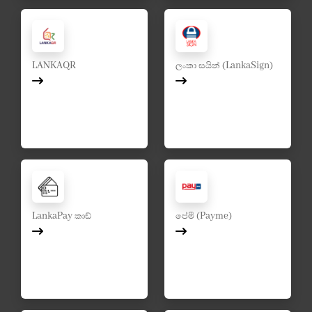
LANKAQR
ලංකා සයින් (LankaSign)
LankaPay කාඩ්
පේමී (Payme)