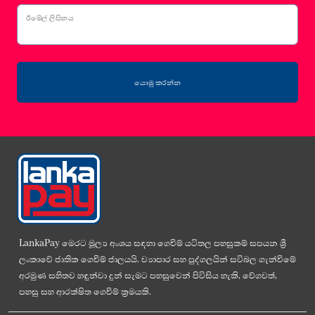
ඊමේල් ලිපිනය
යොමු කරන්න
LankaPay මෙරට මූල්‍ය අංශය සඳහා ගෙවීම් යටිතල පහසුකම් සපයන ශ්‍රී
ලංකාවේ ජාතික ගෙවීම් ජාලයයි. ව්‍යාපාර සහ පුද්ගලයින් සවිබල ගැන්වීමේ
අරමුණ සහිතව හඳුන්වා දුන් සැමට පහසුවෙන් පිවිසිය හැකි, වේගවත්,
පහසු සහ ආරක්ෂිත ගෙවීම් ක්‍රමයකි.