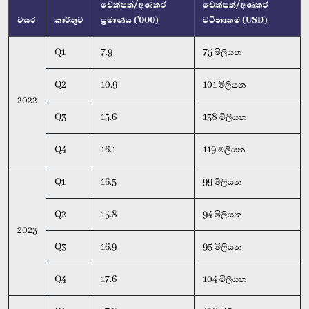
චෙක්පත්/අණකර
චෙක්පත්/අණකර
වසර
කාර්තුව
ප්‍රමාණය ('000)
වටිනාකම (USD)
Q1
7.9
75 මිලියන
Q2
10.9
101 මිලියන
2022
Q3
15.6
138 මිලියන
Q4
16.1
119 මිලියන
Q1
16.5
99 මිලියන
Q2
15.8
94 මිලියන
2023
Q3
16.9
95 මිලියන
Q4
17.6
104 මිලියන