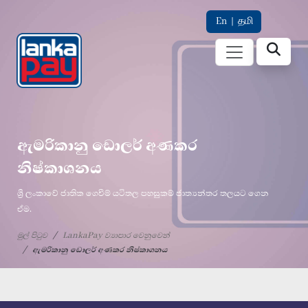
En
|
தமி
ඇමරිකානු ඩොලර් අණකර
නිෂ්කාශනය
ශ්‍රී ලංකාවේ ජාතික ගෙවීම් යටිතල පහසුකම් ජාත්‍යන්තර තලයට ගෙන
ඒම.
මුල් පිටුව
LankaPay ව්‍යාපාර වෙනුවෙන්
ඇමරිකානු ඩොලර් අණකර නිෂ්කාශනය