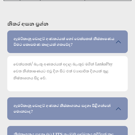
නිතර අසන ප්‍රශ්න
ඇමරිකානු ඩොලර් අණකරයක් හෝ චෙක්පතක් නිෂ්කාෂණය
වීමට කොපමණ කාලයක් ගතවේද?
චෙක්පතක්/ බැංකු අණකරයක් අදාල බැංකුව මගින් LankaPay
වෙත නිශ්කාෂණයට එවූ දින සිට එක් ව්‍යාපාරික දිනයක් තුළ
නිෂ්කාශනය සිදු වේ.
ඇමරිකානු ඩොලර් අණකර නිෂ්කාශනය සදහා පිළිගන්නේ
මොනවාද?
නිෂ්කාශනය සඳහා මට UITS හැරවුම් ලේඛනය ඉදිරිපත් කළ