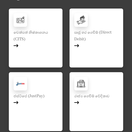
චෙක්පත් නිෂ්කාශනය
ඍජු හර ගෙවීම් (Direct
(CITS)
Debit)
ජස්ට්පේ (JustPay)
රාජ්‍ය ගෙවීම් වේදිකාව