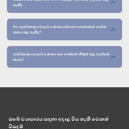
හැකිද
මට ඇමරිකානු ඩොලර් අණකරයක් හෝ චෙක්පතක් ගෙවීම
නතර කළ හැකිද?
ඇමරිකානු ඩොලර් අණකර සහ චෙක්පත් නිකුත් කළ හැක්කේ
කාටද?
ඔබේ ව්‍යාපාරය සඳහා අදාළ විය හැකි වෙනත්
විසදුම්