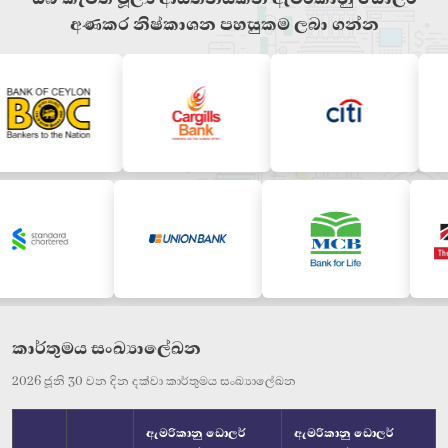
අණකර නිෂ්කාශන පහසුකම ලබා ගන්න
කාර්තුමය සංඛ්‍යාලේඛන
2026 ජූනි 30 වන දින දක්වා කාර්තුමය සංඛ්‍යාලේඛන
ඇමරිකානු ඩොලර්
ඇමරිකානු ඩොලර්