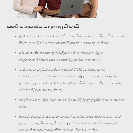
ඔබේ ව්‍යාපාරය සඳහා ඇති වාසි
අණකර හෝ චෙක්පත් භෞතිකව භාවිතා නොවන නිසා නිෂ්කාශන
ක්‍රියාවලියේදී ඒවා අස්ථානගත වීමේ අවධානම අවම කිරීම.
වේගවත් නිෂ්කාශන ක්‍රියාවලිය ඔබේ ව්‍යාපාරයේ මූල්‍ය
කළමනාකරණය සඳහා යහපත් බලපෑමක් ඇති කරයි.
නිෂ්කාශන පද්ධතිය හරහා ඉතාමත් විනිවිදභාවයෙන් හා
විශ්වාසයකින් යුතුව ඔබේ ව්‍යාපාරයේ මූල්‍ය කටයුතු වලට අදාළ
ඇමරිකානු ඩොලර් චෙක්පත්/අණකර නිෂ්කාශනය සිදු වන අතර,
චෙක්පත්/අණකර තැන්පත්
කළ දිනට පසු ඊලග වැඩ කරන දිනයේදී මුදල් ලැබීම සනාථ කරගත
හැක.
අපගේ විධිමත් නිෂ්කාශන ක්‍රියාවලිය හරහා ඔබට අවශ්‍ය වෙලාවට
මුදල් ලබා ගැනීමේ හැකියාව තුලින් ඔබේ ව්‍යාපාරයේ මෙහෙයුම්
බාධාවකින් සහ ප්‍රමාදයකින් තොරව සිදුකල හැකිය.