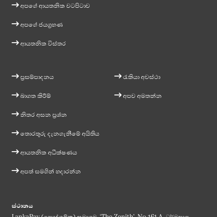
අපගේ ආයතනික වටපිටාව
අපගේ ජයග්‍රහණ
ආයතනික විස්තර
ප්‍රසම්පාදනය
රැකියා අවස්ථා
බාගත කිරීම්
අපව අමතන්න
නිතර අසන ප්‍රශ්න
තොරතුරු දැනගැනීමේ අයිතිය
ආයතනික අධීක්ෂණය
අපත් සමගින් හදාරන්න
ස්ථානය