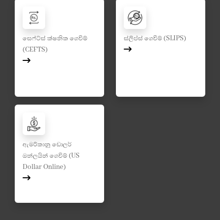
සෙෆ්ට්ස් ක්ෂනික ගෙවීම්
ස්ලිප්ස් ගෙවීම් (SLIPS)
(CEFTS)
ඇමරිකානු ඩොලර්
ඔන්ලයින් ගෙවීම් (US
Dollar Online)