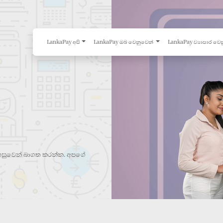
LankaPay අපි
LankaPay ඔබ වෙනුවෙන්
LankaPay ව්‍යාපාර වෙ
ු පහසුවෙන් බාගත කරන්න. අපගේ