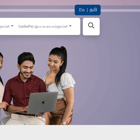
En
|
தமி
නුවෙන්
LankaPay මූල්‍ය අංශය වෙනුවෙන්