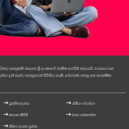
ිතල පහසුකම් සපයන ශ්‍රී ලංකාවේ ජාතික ගෙවීම් ජාලයයි. ව්‍යාපාර සහ
න්වා දුන් සැමට පහසුවෙන් පිවිසිය හැකි, වේගවත්, පහසු සහ ආරක්ෂිත
ප්‍රසම්පාදනය
රැකියා අවස්ථා
බාගත කිරීම්
අපව අමතන්න
නිතර අසන ප්‍රශ්න