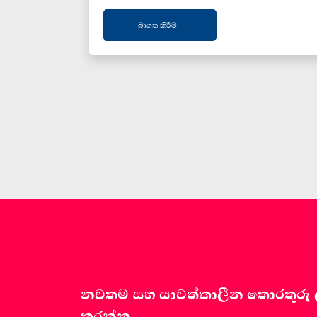
බාගත කිරීම්
නවතම සහ යාවත්කාලීන තොරතුරු ලබා
කරන්න.