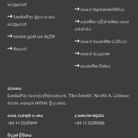
වෙනුවෙන්
අපගේ කළමනාකාරීත්වය
LankaPay මූල්‍ය අංශය
දේශසීමා වලින් ඔබ්බට අපේ
වෙනුවෙන්
ගමන් මග
නවතම පුවත් සහ සිදුවීම්
අපගේ ආයතනික වටපිටාව
බ්ලොග්
අපගේ ජයග්‍රහණ
ආයතනික විස්තර
ස්ථානය
LankaPay (පෞද්ගලික) සමාගම, ‘The Zenith', No.161 A, ධර්මපාල
මාවත, කොළඹ 00700, ශ්‍රී ලංකාව.
පොදු ඇමතුම් අංකය
උපකාරක කවුළුව
+94 11 2356900
+94 11 2356999
විද්‍යුත් ලිපිනය