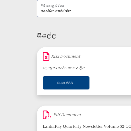
ලිපි ගොනු වර්ගය
සියල්ල
Xlsx Document
බැංකු හා ශාඛා නාමාවලිය
බාගත කිරීම්
Pdf Document
LankaPay Quarterly Newsletter Volume 02-Q2