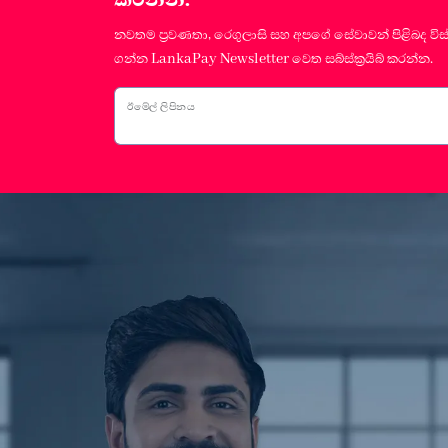
නවතම ප්‍රවණතා, රෙගුලාසි සහ අපගේ සේවාවන් පිළිබද විස
ගන්න LankaPay Newsletter වෙත සබ්ස්ක්‍රයිබ් කරන්න.
ඊමේල් ලිපිනය