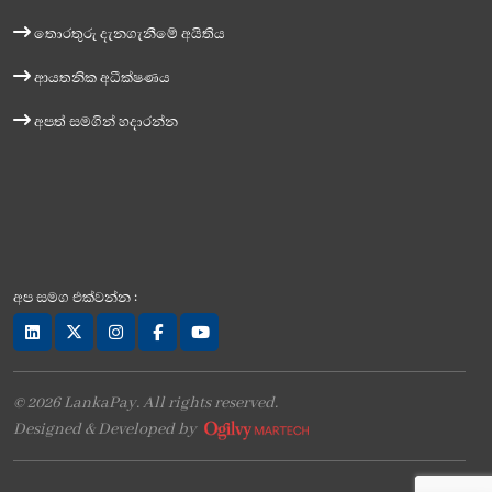
තොරතුරු දැනගැනීමේ අයිතිය
ආයතනික අධීක්ෂණය
අපත් සමගින් හදාරන්න
අප සමග එක්වන්න :
© 2026 LankaPay. All rights reserved.
Designed & Developed by