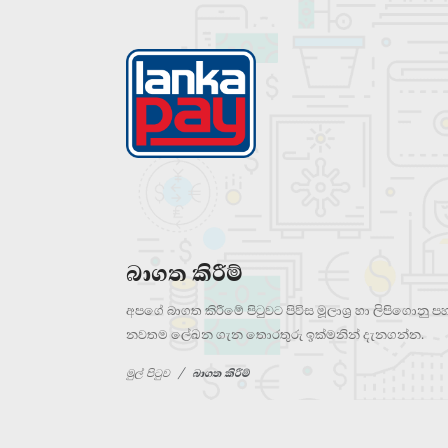
බාගත කිරීම්
අපගේ බාගත කිරීමේ පිටුවට පිවිස මූලාශ්‍ර හා ලිපිගොන
නවතම ලේඛන ගැන තොරතුරු ඉක්මනින් දැනගන්න.
මුල් පිටුව
බාගත කිරීම්