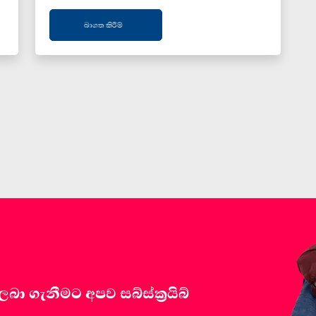
බාගත කිරීම්
 ගැනීමට අපව සබ්ස්ක්‍රයිබ්