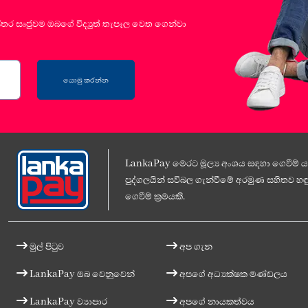
්තර සෘජුවම ඔබගේ විද්‍යුත් තැපෑල වෙත ගෙන්වා
යොමු කරන්න
LankaPay මෙරට මූල්‍ය අංශය සඳහා ගෙවීම් යට
පුද්ගලයින් සවිබල ගැන්වීමේ අරමුණ සහිතව හඳු
ගෙවීම් ක්‍රමයකි.
මුල් පිටුව
අප ගැන
LankaPay ඔබ වෙනුවෙන්
අපගේ අධ්‍යක්ෂක මණ්ඩලය
LankaPay ව්‍යාපාර
අපගේ නායකත්වය