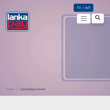
En
|
தமி
Home
Upcoming Events