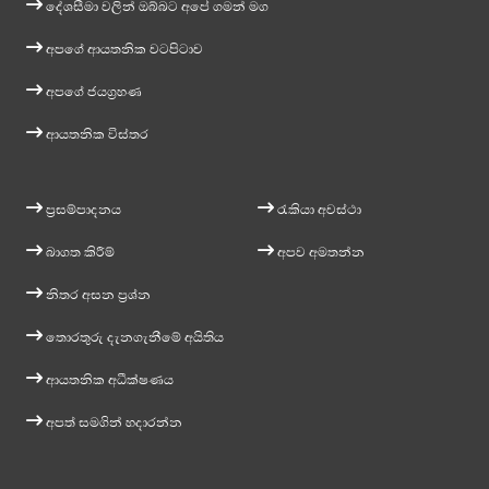
දේශසීමා වලින් ඔබ්බට අපේ ගමන් මග
අපගේ ආයතනික වටපිටාව
අපගේ ජයග්‍රහණ
ආයතනික විස්තර
ප්‍රසම්පාදනය
රැකියා අවස්ථා
බාගත කිරීම්
අපව අමතන්න
නිතර අසන ප්‍රශ්න
තොරතුරු දැනගැනීමේ අයිතිය
ආයතනික අධීක්ෂණය
අපත් සමගින් හදාරන්න