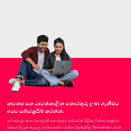
නවතම සහ යාවත්කාලීන තොරතුරු ලබා ගැනීමට
අපව සබ්ස්ක්‍රයිබ් කරන්න.
නවතම ප්‍රවණතා, රෙගුලාසි සහ අපගේ සේවාවන් පිළිබද විස්තර සෘජුවම
ඔබගේ විද්‍යුත් තැපෑල වෙත ගෙන්වා ගන්න LankaPay Newsletter වෙත