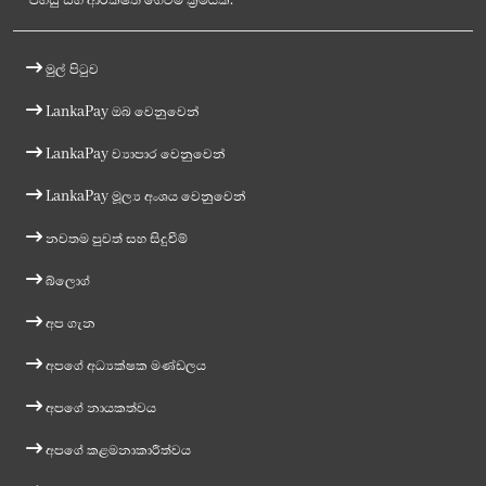
මුල් පිටුව
LankaPay ඔබ වෙනුවෙන්
LankaPay ව්‍යාපාර වෙනුවෙන්
LankaPay මූල්‍ය අංශය වෙනුවෙන්
නවතම පුවත් සහ සිදුවීම්
බ්ලොග්
අප ගැන
අපගේ අධ්‍යක්ෂක මණ්ඩලය
අපගේ නායකත්වය
අපගේ කළමනාකාරීත්වය