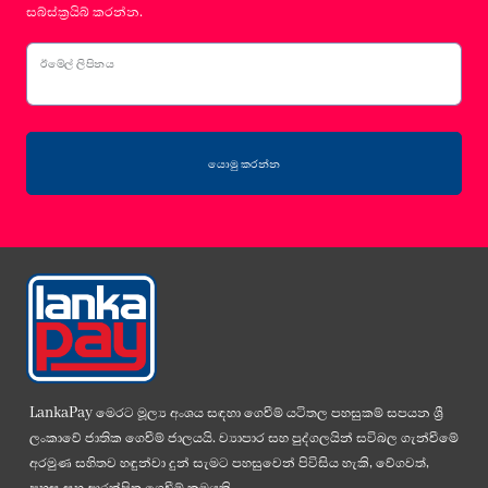
සබ්ස්ක්‍රයිබ් කරන්න.
ඊමේල් ලිපිනය
යොමු කරන්න
LankaPay මෙරට මූල්‍ය අංශය සඳහා ගෙවීම් යටිතල පහසුකම් සපයන ශ්‍රී
ලංකාවේ ජාතික ගෙවීම් ජාලයයි. ව්‍යාපාර සහ පුද්ගලයින් සවිබල ගැන්වීමේ
අරමුණ සහිතව හඳුන්වා දුන් සැමට පහසුවෙන් පිවිසිය හැකි, වේගවත්,
පහසු සහ ආරක්ෂිත ගෙවීම් ක්‍රමයකි.