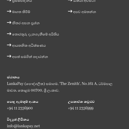
ප්‍රසම්පාදනය
රැකියා අවස්ථා
බාගත කිරීම්
අපව අමතන්න
නිතර අසන ප්‍රශ්න
තොරතුරු දැනගැනීමේ අයිතිය
ආයතනික අධීක්ෂණය
අපත් සමගින් හදාරන්න
ස්ථානය
LankaPay (පෞද්ගලික) සමාගම, ‘The Zenith', No.161 A, ධර්මපාල
මාවත, කොළඹ 00700, ශ්‍රී ලංකාව.
පොදු ඇමතුම් අංකය
උපකාරක කවුළුව
+94 11 2356900
+94 11 2356999
විද්‍යුත් ලිපිනය
info@lankapay.net