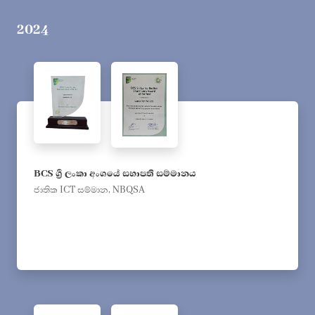
2024
BCS ශ්‍රී ලංකා අංශයේ සභාපති සම්මානය
ජාතික ICT සම්මාන, NBQSA