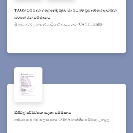
TAGS සම්මාන උළෙලේදී කුඩා හා මධ්‍යම ප්‍රමාණයේ ආයතන
යටතේ රන් සම්මානය
ශ්‍රී ලංකා වරලත් ගණකාධිකාරී ආයතනය (CA Sri Lanka)
ඩිජිටල් පරිවර්තන සදහා සම්මානය
ආසියා පැසිෆික් කලාපෙයේ CGMA වෘත්තීය සම්මාන උළෙල