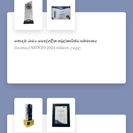
හොඳම රාජ්‍ය-පෞද්ගලික හවුල්කාරිත්ව සම්මානය
ජපානයේ ASOCIO 2024 සම්මාන උළෙල