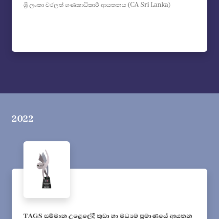
ශ්‍රී ලංකා වරලත් ගණකාධිකාරී ආයතනය (CA Sri Lanka)
2022
TAGS සම්මාන උළෙලේදී කුඩා හා මධ්‍යම ප්‍රමාණයේ ආයතන