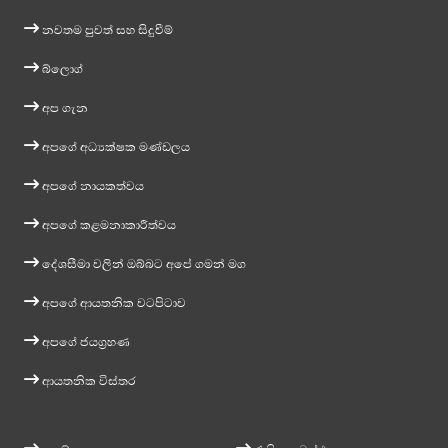
නවතම පුවත් සහ සිදුවීම්
බ්ලොග්
අප ගැන
අපගේ අධ්‍යක්ෂක මණ්ඩලය
අපගේ නායකත්වය
අපගේ කළමනාකාරීත්වය
දේශසීමා වලින් ඔබ්බට අපේ ගමන් මග
අපගේ ආයතනික වටපිටාව
අපගේ ජයග්‍රහණ
ආයතනික විස්තර