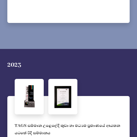
2023
TAGS සම්මාන උළෙලේදී කුඩා හා මධ්‍යම ප්‍රමාණයේ ආයතන
යටතේ රිදී සම්මානය