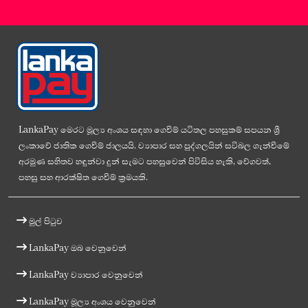
LankaPay මෙරට මූල්‍ය අංශය සඳහා ගෙවීම් යටිතල පහසුකම් සපයන ශ්‍රී
ලංකාවේ ජාතික ගෙවීම් ජාලයයි. ව්‍යාපාර සහ පුද්ගලයින් සවිබල ගැන්වීමේ
අරමුණ සහිතව හඳුන්වා දුන් සැමට පහසුවෙන් පිවිසිය හැකි, වේගවත්,
පහසු සහ ආරක්ෂිත ගෙවීම් ක්‍රමයකි.
මුල් පිටුව
LankaPay ඔබ වෙනුවෙන්
LankaPay ව්‍යාපාර වෙනුවෙන්
LankaPay මූල්‍ය අංශය වෙනුවෙන්