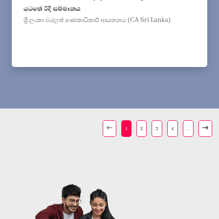
යටතේ රිදී සම්මානය
ශ්‍රී ලංකා වරලත් ගණකාධිකාරී ආයතනය (CA Sri Lanka)
1
2
3
4
...