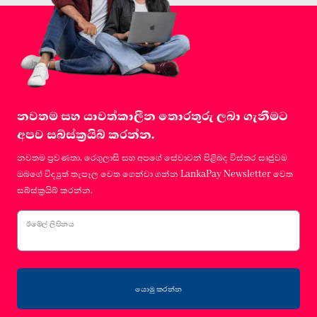
නවතම සහ යාවත්කාලීන තොරතුරු ලබා ගැනීමට
අපව සබ්ස්ක්‍රයිබ් කරන්න.
නවතම ප්‍රවණතා, රෙගුලාසි සහ අපගේ සේවාවන් පිළිබද විස්තර සෘජුවම
ඔබගේ විද්‍යුත් තැපෑල වෙත ගෙන්වා ගන්න LankaPay Newsletter වෙත
සබ්ස්ක්‍රයිබ් කරන්න.
ඊමේල් ලිපිනය
යොමු කරන්න