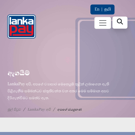
En
|
தமி
ඇගයීම්
LankaPay අපි, අපගේ ව්‍යාපාර මෙහෙයුම් තුළින් ලබාගෙන ඇති
පිළිගැනීම සම්බන්ධව ස්තූතිවන්ත වන අතර මෙම සම්මාන අපව
දිරිගැන්වීමට සමත්ව ඇත.
මුල් පිටුව
LankaPay අපි
අපගේ ජයග්‍රහණ