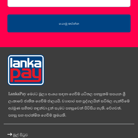
යොමු කරන්න
LankaPay මෙරට මූල්‍ය අංශය සඳහා ගෙවීම් යටිතල පහසුකම් සපයන ශ්‍රී
ලංකාවේ ජාතික ගෙවීම් ජාලයයි. ව්‍යාපාර සහ පුද්ගලයින් සවිබල ගැන්වීමේ
අරමුණ සහිතව හඳුන්වා දුන් සැමට පහසුවෙන් පිවිසිය හැකි, වේගවත්,
පහසු සහ ආරක්ෂිත ගෙවීම් ක්‍රමයකි.
මුල් පිටුව