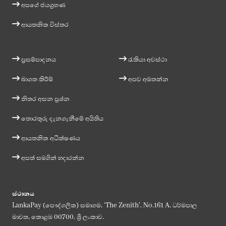
අපගේ ජයග්‍රහණ
ආයතනික විස්තර
ප්‍රසම්පාදනය
රැකියා අවස්ථා
බාගත කිරීම්
අපව අමතන්න
නිතර අසන ප්‍රශ්න
තොරතුරු දැනගැනීමේ අයිතිය
ආයතනික අධීක්ෂණය
අපත් සමගින් හදාරන්න
ස්ථානය
LankaPay (පෞද්ගලික) සමාගම, ‘The Zenith', No.161 A, ධර්මපාල
මාවත, කොළඹ 00700, ශ්‍රී ලංකාව.