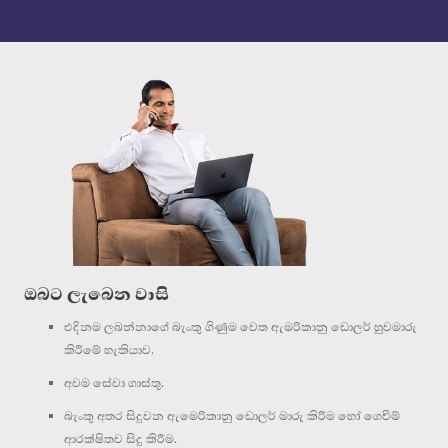
ඔබට ලැබෙන වාසි
එදිනම ලබන්නාගේ බැංකු ගිණුම වෙත ඇමරිකානු ඩොලර් හුවමාරු
කිරීමේ හැකියාව.
අවම සේවා ගාස්තු.
බැංකු අතර සිදුවන ඇමෙරිකානු ඩොලර් මාරු කිරීම හෝ ගෙවීම්
ආරක්ෂිතව සිදු කිරීම.