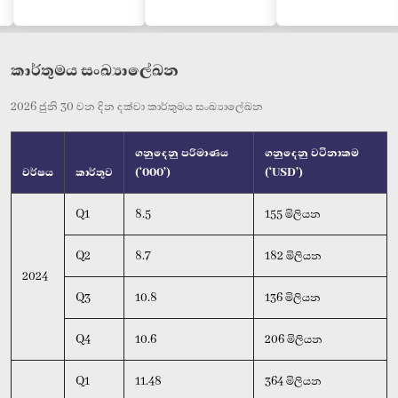
කාර්තුමය සංඛ්‍යාලේඛන
2026 ජුනි 30 වන දින දක්වා කාර්තුමය සංඛ්‍යාලේඛන
ගනුදෙනු පරිමාණය
ගනුදෙනු වටිනාකම
වර්ෂය
කාර්තුව
(‘000’)
(‘USD’)
Q1
8.5
155 මිලියන
Q2
8.7
182 මිලියන
2024
Q3
10.8
136 මිලියන
Q4
10.6
206 මිලියන
Q1
11.48
364 මිලියන