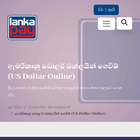
En
|
தமி
ඇමරිකානු ඩොලර් ඔන්ලයින් ගෙවීම්
(US Dollar Online)
ශ්‍රී ලංකාවේ ජාතික ගෙවීම් යටිතල පහසුකම් ජාත්‍යන්තර තලයට ගෙන
ඒම.
මුල් පිටුව
LankaPay ඔබ වෙනුවෙන්
ඇමරිකානු ඩොලර් ඔන්ලයින් ගෙවීම් (US Dollar Online)