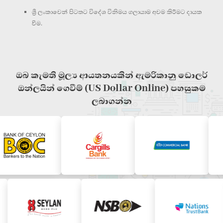
ශ්‍රී ලංකාවෙන් පිටතට විදේශ විනිමය ගලායාම අවම කිරීමට දායක
වීම.
ඔබ කැමති මූල්‍ය ආයතනයකින් ඇමරිකානු ඩොලර්
ඔන්ලයින් ගෙවීම් (US Dollar Online) පහසුකම
ලබාගන්න