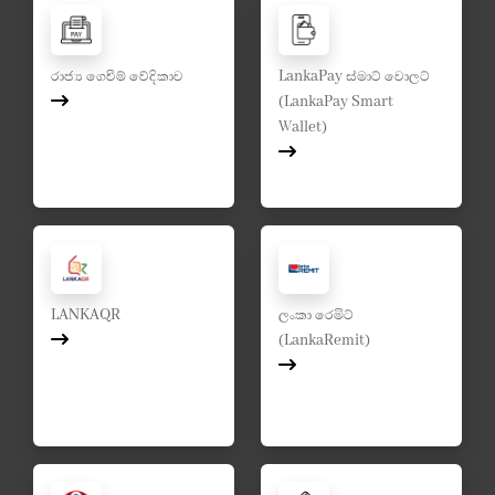
රාජ්‍ය ගෙවීම් වේදිකාව
LankaPay ස්මාට් වොලට්
(LankaPay Smart
Wallet)
LANKAQR
ලංකා රෙමිට්
(LankaRemit)