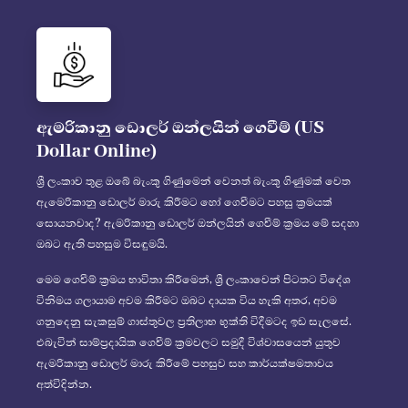
ඇමරිකානු ඩොලර් ඔන්ලයින් ගෙවීම් (US
Dollar Online)
ශ්‍රී ලංකාව තුළ ඔබේ බැංකු ගිණුමෙන් වෙනත් බැංකු ගිණුමක් වෙත
ඇමෙරිකානු ඩොලර් මාරු කිරීමට හෝ ගෙවීමට පහසු ක්‍රමයක්
සොයනවාද? ඇමරිකානු ඩොලර් ඔන්ලයින් ගෙවීම් ක්‍රමය මේ සදහා
ඔබට ඇති පහසුම විසඳුමයි.
මෙම ගෙවීම් ක්‍රමය භාවිතා කිරීමෙන්, ශ්‍රී ලංකාවෙන් පිටතට විදේශ
විනිමය ගලායාම අවම කිරීමට ඔබට දායක විය හැකි අතර, අවම
ගනුදෙනු සැකසුම් ගාස්තුවල ප්‍රතිලාභ භුක්ති විදීමටද ඉඩ සැලසේ.
එබැවින් සාම්ප්‍රදායික ගෙවීම් ක්‍රමවලට සමුදී විශ්වාසයෙන් යුතුව
ඇමරිකානු ඩොලර් මාරු කිරීමේ පහසුව සහ කාර්යක්ෂමතාවය
අත්විදින්න.