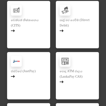
චෙක්පත් නිෂ්කාශනය
ඍජු හර ගෙවීම් (Direct
(CITS)
Debit)
ජස්ට්පේ (JustPay)
පොදු ATM ජාලය
(LankaPay CAS)