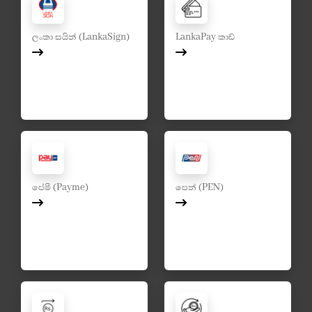
ලංකා සයින් (LankaSign)
LankaPay කාඩ්
පේමී (Payme)
පෙන් (PEN)