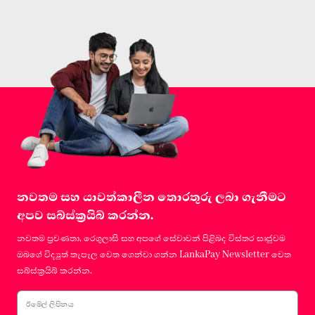
නවතම සහ යාවත්කාලීන තොරතුරු ලබා ගැනීමට
අපව සබ්ස්ක්‍රයිබ් කරන්න.
නවතම ප්‍රවණතා, රෙගුලාසි සහ අපගේ සේවාවන් පිළිබද විස්තර සෘජුවම
ඔබගේ විද්‍යුත් තැපෑල වෙත ගෙන්වා ගන්න LankaPay Newsletter වෙත
සබ්ස්ක්‍රයිබ් කරන්න.
ඊමේල් ලිපිනය