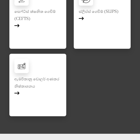
සෙෆ්ට්ස් ක්ෂනික ගෙවීම්
ස්ලිප්ස් ගෙවීම් (SLIPS)
(CEFTS)
ඇමරිකානු ඩොලර් අණකර
නිෂ්කාශනය