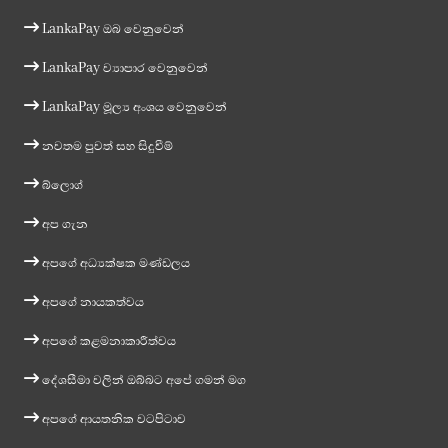
LankaPay ඔබ වෙනුවෙන්
LankaPay ව්‍යාපාර වෙනුවෙන්
LankaPay මූල්‍ය අංශය වෙනුවෙන්
නවතම පුවත් සහ සිදුවීම්
බ්ලොග්
අප ගැන
අපගේ අධ්‍යක්ෂක මණ්ඩලය
අපගේ නායකත්වය
අපගේ කළමනාකාරීත්වය
දේශසීමා වලින් ඔබ්බට අපේ ගමන් මග
අපගේ ආයතනික වටපිටාව