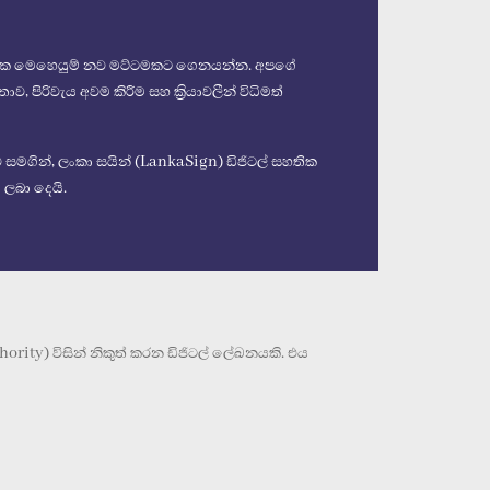
ාපාරික මෙහෙයුම් නව මට්ටමකට ගෙනයන්න. අපගේ
 පිරිවැය අවම කිරීම සහ ක්‍රියාවලීන් විධිමත්
සමගින්, ලංකා සයින් (LankaSign) ඩිජිටල් සහතික
 ලබා දෙයි.
rity) විසින් නිකුත් කරන ඩිජිටල් ලේඛනයකි. එය