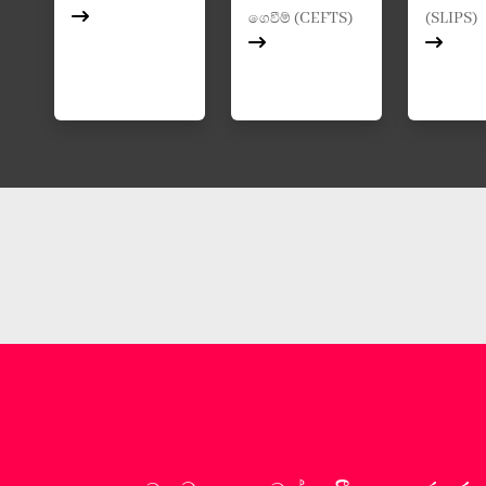
ගෙවීම් (CEFTS)
(SLIPS)