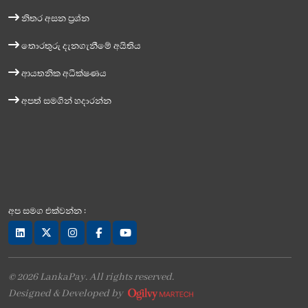
නිතර අසන ප්‍රශ්න
තොරතුරු දැනගැනීමේ අයිතිය
ආයතනික අධීක්ෂණය
අපත් සමගින් හදාරන්න
අප සමග එක්වන්න :
© 2026 LankaPay. All rights reserved.
Designed & Developed by