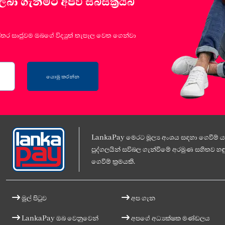
 ගැනීමට අපව සබ්ස්ක්‍රයිබ්
්තර සෘජුවම ඔබගේ විද්‍යුත් තැපෑල වෙත ගෙන්වා
යොමු කරන්න
LankaPay මෙරට මූල්‍ය අංශය සඳහා ගෙවීම් යට
පුද්ගලයින් සවිබල ගැන්වීමේ අරමුණ සහිතව හඳු
ගෙවීම් ක්‍රමයකි.
මුල් පිටුව
අප ගැන
LankaPay ඔබ වෙනුවෙන්
අපගේ අධ්‍යක්ෂක මණ්ඩලය