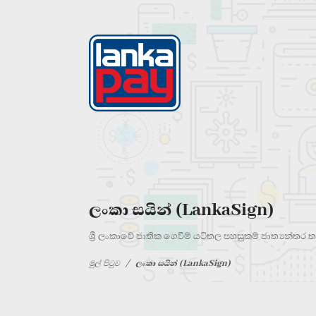
ලංකා සයින් (LankaSign)
ශ්‍රී ලංකාවේ ජාතික ගෙවීම් යටිතල පහසුකම් ජාත්‍යන්ත
මුල් පිටුව
ලංකා සයින් (LankaSign)