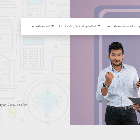
LankaPay අපි
LankaPay ඔබ වෙනුවෙන්
LankaPay ව්‍යාපාර වෙ
ර තලයට ගෙන ඒම.