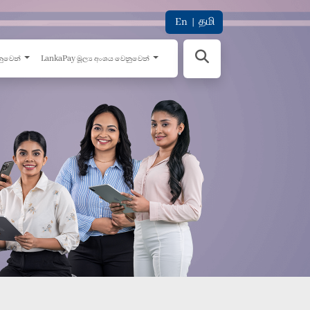
En
|
தமி
නුවෙන්
LankaPay මූල්‍ය අංශය වෙනුවෙන්