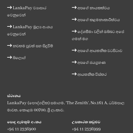
LankaPay ව්‍යාපාර
අපගේ නායකත්වය
වෙනුවෙන්
අපගේ කළමනාකාරීත්වය
LankaPay මූල්‍ය අංශය
දේශසීමා වලින් ඔබ්බට අපේ
වෙනුවෙන්
ගමන් මග
නවතම පුවත් සහ සිදුවීම්
අපගේ ආයතනික වටපිටාව
බ්ලොග්
අපගේ ජයග්‍රහණ
ආයතනික විස්තර
ස්ථානය
LankaPay (පෞද්ගලික) සමාගම, ‘The Zenith', No.161 A, ධර්මපාල
මාවත, කොළඹ 00700, ශ්‍රී ලංකාව.
පොදු ඇමතුම් අංකය
උපකාරක කවුළුව
+94 11 2356900
+94 11 2356999