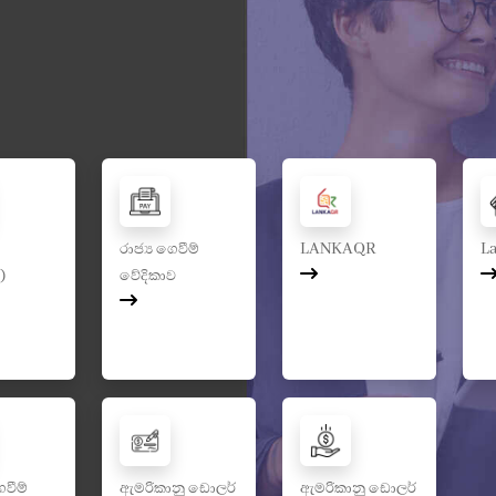
රාජ්‍ය ගෙවීම්
LANKAQR
L
)
වේදිකාව
ෙවීම්
ඇමරිකානු ඩොලර්
ඇමරිකානු ඩොලර්