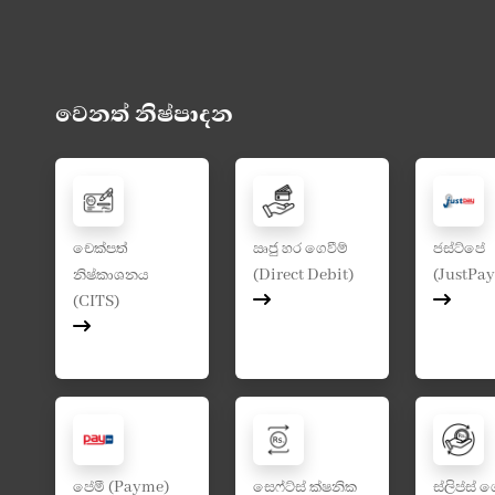
වෙනත් නිෂ්පාදන
චෙක්පත්
ඍජු හර ගෙවීම්
ජස්ට්පේ
නිෂ්කාශනය
(Direct Debit)
(JustPay
(CITS)
පේමී (Payme)
සෙෆ්ට්ස් ක්ෂනික
ස්ලිප්ස් ග