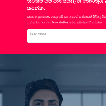
නවතම සහ යාවත්කාලීන තොරතුරු ලබා
කරන්න.
නවතම ප්‍රවණතා, රෙගුලාසි සහ අපගේ සේවාවන් පිළිබද විස
ගන්න LankaPay Newsletter වෙත සබ්ස්ක්‍රයිබ් කරන්න.
ඊමේල් ලිපිනය