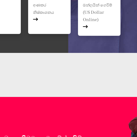
අණකර
ඔන්ලයින් ගෙවීම්
නිෂ්කාශනය
(US Dollar
Online)