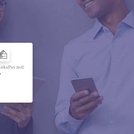
ankaPay කාඩ්