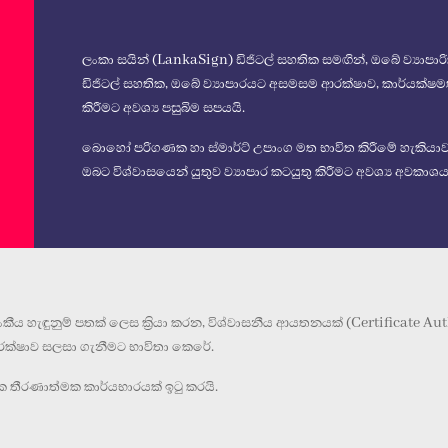
ලංකා සයින් (LankaSign) ඩිජිටල් සහතික සමඟින්, ඔබේ ව්‍ය
ඩිජිටල් සහතික, ඔබේ ව්‍යාපාරයට අසමසම ආරක්ෂාව, කාර්යක්ෂමතාව,
කිරීමට අවශ්‍ය පසුබිම සපයයි.
බොහෝ පරිගණක හා ස්මාර්ට් උපාංග මත භාවිත කිරීමේ හැකියාව 
ඔබට විශ්වාසයෙන් යුතුව ව්‍යාපාර කටයුතු කිරීමට අවශ්‍ය අවකාශය
හැඳුනුම් පතක් ලෙස ක්‍රියා කරන, විශ්වාසනීය ආයතනයක් (Certificate Autho
 ආරක්ෂාව සලසා ගැනීමට භාවිතා කෙරේ.
ික තීරණාත්මක කාර්යභාරයක් ඉටු කරයි.