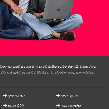
ිතල පහසුකම් සපයන ශ්‍රී ලංකාවේ ජාතික ගෙවීම් ජාලයයි. ව්‍යාපාර සහ
න්වා දුන් සැමට පහසුවෙන් පිවිසිය හැකි, වේගවත්, පහසු සහ ආරක්ෂිත
ප්‍රසම්පාදනය
රැකියා අවස්ථා
බාගත කිරීම්
අපව අමතන්න