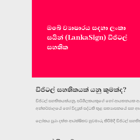
ඔබේ ව්‍යාපාරය සදහා ලංකා
සයින් (LankaSign) ඩිජිටල්
සහතික
ඩිජිටල් සහතිකයක් යනු කුමක්ද?
ඩිජිටල් සහතිකයක්යනු, පරිශීලකයකුගේ හෝ ආයතනයක අංකීය 
අන්තර්ජාලයේ හෝ විද්‍යුත් පද්ධති තුළ සත්‍යාපනයේ සහ
ලෝකය පුරා දත්ත ආරක්ෂිතව හුවමාරු කිරීම්දී ඩිජිටල් සහත