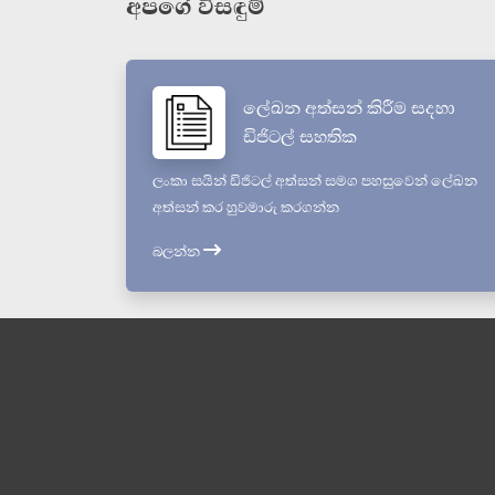
අපගේ විසඳුම්
ලේඛන අත්සන් කිරීම සදහා
ඩිජිටල් සහතික
ලංකා සයින් ඩිජිටල් අත්සන් සමග පහසුවෙන් ලේඛන
අත්සන් කර හුවමාරු කරගන්න
බලන්න