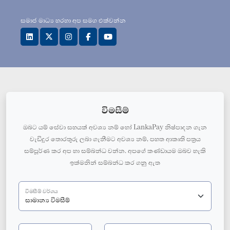
සමාජ මාධ්‍ය හරහා අප සමග එක්වන්න
විමසීම්
ඔබට යම් සේවා සහයක් අවශ්‍ය නම් හෝ LankaPay නිෂ්පාදන ගැන
වැඩිදුර තොරතුරු ලබා ගැනීමට අවශ්‍ය නම්, පහත ආකෘති පත්‍රය
සම්පූර්ණ කර අප හා සම්බන්ධ වන්න. අපගේ කණ්ඩායම ඔබව හැකි
ඉක්මනින් සම්බන්ධ කර ගනු ඇත
විමසීම් වර්ගය