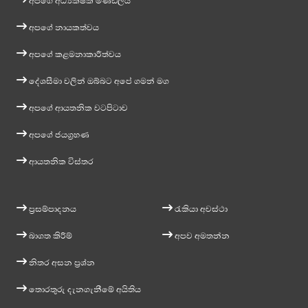
අපගේ අධ්‍යක්ෂක මණ්ඩලය
අපගේ නායකත්වය
අපගේ කළමනාකාරීත්වය
දේශසීමා වලින් ඔබ්බට අපේ ගමන් මග
අපගේ ආයතනික වටපිටාව
අපගේ ජයග්‍රහණ
ආයතනික විස්තර
ප්‍රසම්පාදනය
රැකියා අවස්ථා
බාගත කිරීම්
අපව අමතන්න
නිතර අසන ප්‍රශ්න
තොරතුරු දැනගැනීමේ අයිතිය