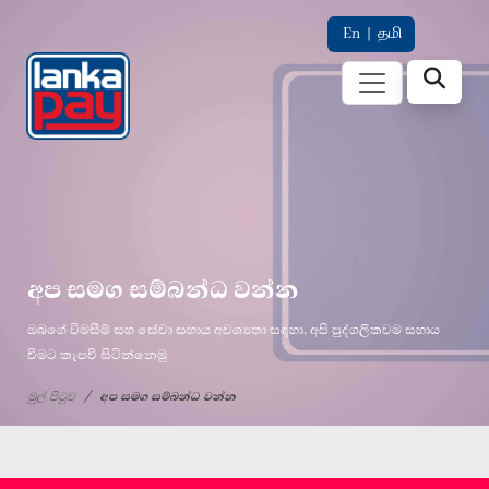
En
|
தமி
අප සමග සම්බන්ධ වන්න
ඔබගේ විමසීම් සහ සේවා සහාය අවශ්‍යතා සඳහා, අපි පුද්ගලිකවම සහාය
වීමට කැපවී සිටින්නෙමු
මුල් පිටුව
අප සමග සම්බන්ධ වන්න