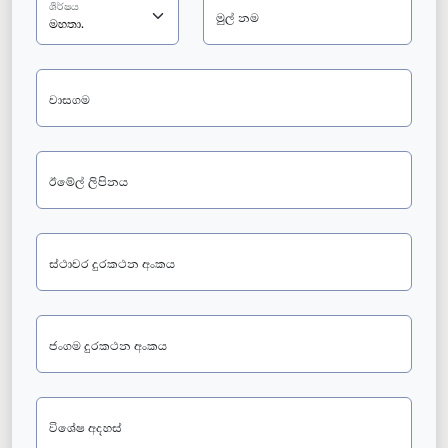
ශීර්ෂය
මුල් නම
වාසගම
ඊමේල් ලිපිනය
ස්ථාවර දුරකථන අංකය
ජංගම දුරකථන අංකය
විශේෂ අදහස්