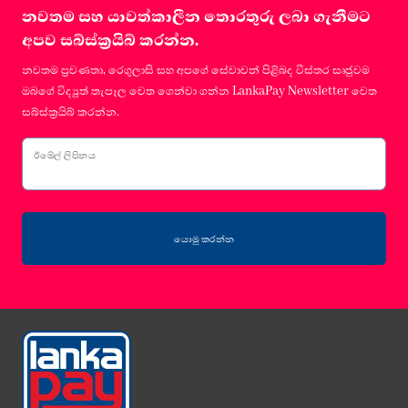
නවතම සහ යාවත්කාලීන තොරතුරු ලබා ගැනීමට
අපව සබ්ස්ක්‍රයිබ් කරන්න.
නවතම ප්‍රවණතා, රෙගුලාසි සහ අපගේ සේවාවන් පිළිබද විස්තර සෘජුවම
ඔබගේ විද්‍යුත් තැපෑල වෙත ගෙන්වා ගන්න LankaPay Newsletter වෙත
සබ්ස්ක්‍රයිබ් කරන්න.
ඊමේල් ලිපිනය
යොමු කරන්න