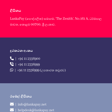
ලිපිනය
LankaPay (පෞද්ගලික) සමාගම, ‘The Zenith', No.161 A, ධර්මපාල
මාවත, කොළඹ 00700, ශ්‍රී ලංකාව.
දුරකථන අංකය
| +94 11 2356900
| +94 11 2356999
| +94 11 2356999 (උපකාරක කවුළුව)
ඊමේල් ලිපිනය
| info@lankapay.net
| helpdesk@lankapay.net