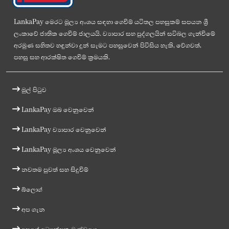
LankaPay මෙරට මූල්‍ය අංශය සඳහා ගෙවීම් යටිතල පහසුකම් සපයන ශ්‍රී
ලංකාවේ ජාතික ගෙවීම් ජාලයයි. ව්‍යාපාර සහ පුද්ගලයින් සවිබල ගැන්වීමේ
අරමුණ සහිතව හඳුන්වා දුන් සැමට පහසුවෙන් පිවිසිය හැකි, වේගවත්,
පහසු සහ ආරක්ෂිත ගෙවීම් ක්‍රමයකි.
මුල් පිටුව
LankaPay ඔබ වෙනුවෙන්
LankaPay ව්‍යාපාර වෙනුවෙන්
LankaPay මූල්‍ය අංශය වෙනුවෙන්
නවතම පුවත් සහ සිදුවීම්
බ්ලොග්
අප ගැන