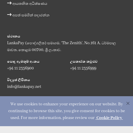
ආයතනික අධීක්ෂණය
අපත් සමගින් හදාරන්න
ස්ථානය
LankaPay (පෞද්ගලික) සමාගම, ‘The Zenith', No.161 A, ධර්මපාල
මාවත, කොළඹ 00700, ශ්‍රී ලංකාව.
පොදු ඇමතුම් අංකය
උපකාරක කවුළුව
+94 11 2356900
+94 11 2356999
විද්‍යුත් ලිපිනය
info@lankapay.net
අප සමග එක්වන්න :
We use cookies to enhance your experience on our website. By
continuing to browse this site, you give consent for cookies to be
used. For more information, please review our
Cookie Policy
© 2026 LankaPay. All rights reserved.