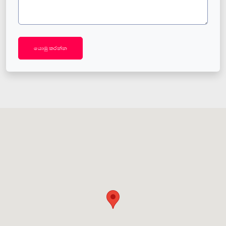
යොමු කරන්න