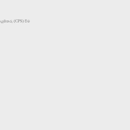
යුම්කරු (CPS) වීම