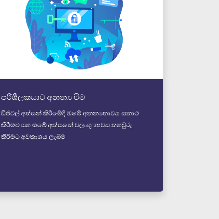
පරිශීලකයාට අනන්‍ය වීම
ඩිජිටල් අත්සන් කිරීමේදී ඔබේ අනන්‍යතාවය සනාථ
කිරීමට සහ ඔබේ අත්සනේ වලංගු භාවය තහවුරු
කිරීමට අවකාශය ලැබීම