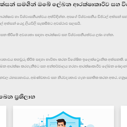
 අත්සන් සමගින් ඔබේ ලේඛන ආරක්ෂාකාරීව සහ ව
්ෂාව හා විශ්වාසනීයත්වය අත්විඳින්න. අපගේ විශ්වාසනීය ඩිජිටල් අත්සන් සහ
ත්සන් යෙදූ ලියවිලි සැකසීමට අවස්ථාව සලසයි.
ත්සන කිරීමේ අවශ්‍යතා සඳහා ආරක්ෂාව සහ විශ්වාසනීයත්වය ලබා ගන්න.
යතාවය තහවුරු කිරීම සඳහා භාවිතා කරන විශේෂිත ඉලෙක්ට්‍රොනික අත්සනකි. මෙ
 ආරක්ෂා කරගැනීමට සහ අන්තර්ජාලය හරහා ආරක්ෂාකාරීව ලේඛන බෙදාහරි
ේදනවල රහස්‍යභාවය, අඛණ්ඩතාව සහ නිරවද්‍යතාව ගැන සහතික කරන අතර, ගනු
ෙන ප්‍රතිලාභ