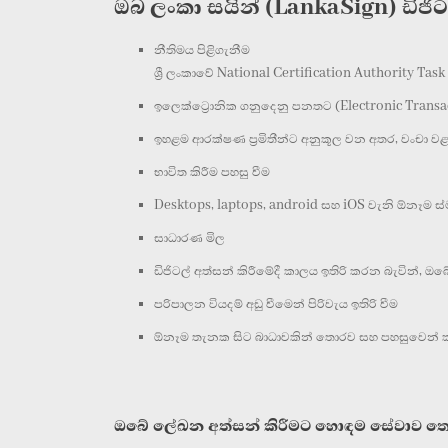
ඔබ ලංකා සයින් (LankaSign) ඩිජි
නීතිමය පිළිගැනීම
ශ්‍රී ලංකාවේ National Certification Authority 
ඉලෙක්ට්‍රොනික ගනුදෙනු පනතට (Electronic Transac
ඉහළම ආරක්ෂණ ප්‍රමිතීන්ට අනුකූල වන අතර, වංචා 
භාවිත කිරීම පහසු වීම
Desktops, laptops, android සහ iOS වැනි ඕනෑම ස්ම
සාධාරණ මිල
ඩිජිටල් අත්සන් කිරීමේදී කාලය ඉතිරි කරන බැවින්, ඔ
පරිපාලන වියදම් අඩු වීමෙන් පිරිවැය ඉතිරි වීම
ඕනෑම තැනක සිට බාධාවකින් තොරව සහ පහසුවෙන් කටයු
ඔබේ ලේඛන අත්සන් කිරීමට හොඳම සේවාව ත