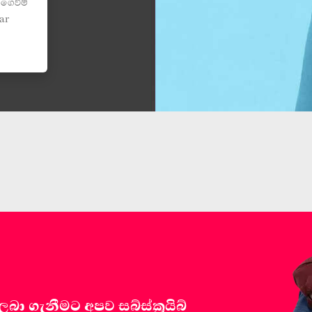
 ගෙවීම්
ar
 ගැනීමට අපව සබ්ස්ක්‍රයිබ්