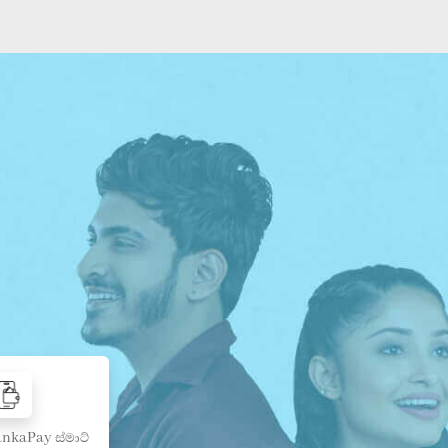
nkaPay ස්මාට්