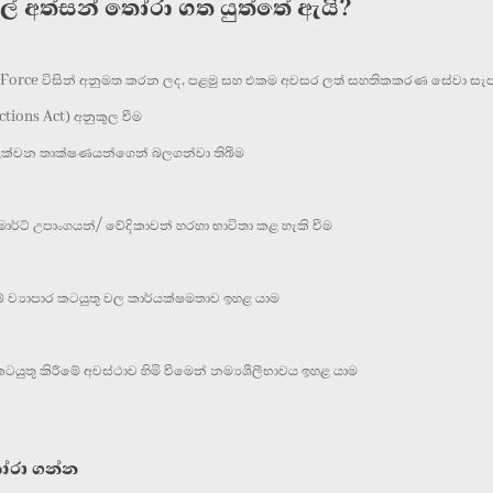
ටල් අත්සන් තෝරා ගත යුත්තේ ඇයි?
Task Force විසින් අනුමත කරන ලද, පළමු සහ එකම අවසර ලත් සහතිකකරණ සේවා සැප
tions Act) අනුකූල වීම
වළක්වන තාක්ෂණයන්ගෙන් බලගන්වා තිබීම
ාර්ට් උපාංගයන්/ වේදිකාවන් හරහා භාවිතා කළ හැකි වීම
බේ ව්‍යාපාර කටයුතු වල කාර්යක්ෂමතාව ඉහළ යාම
තු කිරීමේ අවස්ථාව හිමි වීමෙන් නම්‍යශීලීභාවය ඉහළ යාම
ෝරා ගන්න