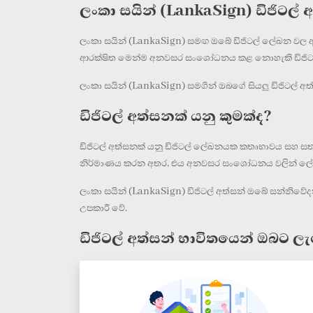
ලංකා සයින් (LankaSign) ඩිජිටල්
ලංකා සයින් (LankaSign) සමඟ ඔබේ ඩිජිටල් ලේඛන වල ආරක
ආරක්ෂිත මෙන්ම අනවසර සංශෝධනය කළ නොහැකි ඩිජිටල් අ
ලංකා සයින් (LankaSign) සමගින් ඔබගේ සියලු ඩිජිටල් අ
ඩිජිටල් අත්සනක් යනු කුමක්ද?
ඩිජිටල් අත්සනක් යනු ඩිජිටල් ලේඛනයක කතෘභාවය සහ සත්‍
නිර්මාණය කරන අතර, එය අනවසර සංශෝධනය වලින් ලේඛන
ලංකා සයින් (LankaSign) ඩිජිටල් අත්සන් ඔබේ සන්නිව
උපකාරී වේ.
ඩිජිටල් අත්සන් භාවිතයෙන් ඔබට ලැබ