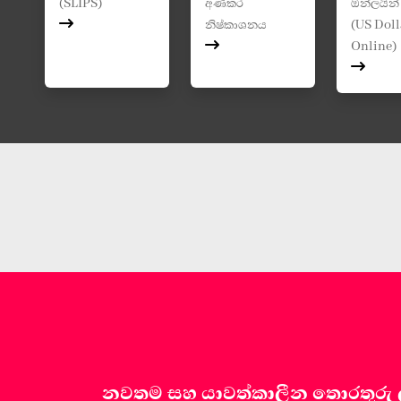
(SLIPS)
අණකර
ඔන්ලයින්
නිෂ්කාශනය
(US Doll
Online)
නවතම සහ යාවත්කාලීන තොරතුරු ලබා