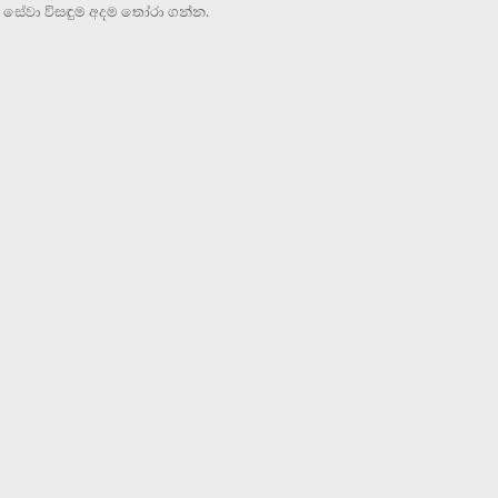
 සේවා විසඳුම අදම තෝරා ගන්න.