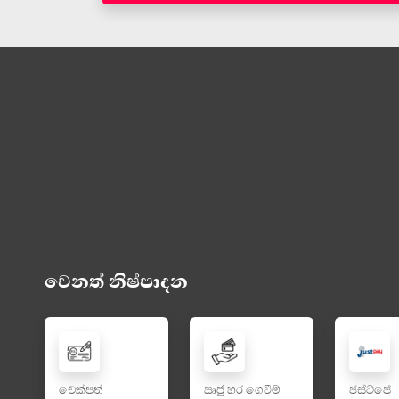
වෙනත් නිෂ්පාදන
චෙක්පත්
ඍජු හර ගෙවීම්
ජස්ට්පේ