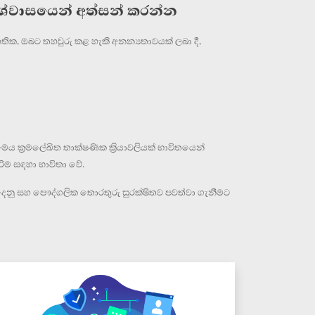
ිශ්වාසයෙන් අත්සන් කරන්න
තික, ඔබට තහවුරු කළ හැකි අනන්‍යතාවයක් ලබා දී,
ය ක්‍රමලේඛිත තාක්ෂණික ක්‍රියාවලියක් භාවිතයෙන්
ම සඳහා භාවිතා වේ.
දෙනු සහ පෞද්ගලික තොරතුරු සුරක්ෂිතව පවත්වා ගැනීමට