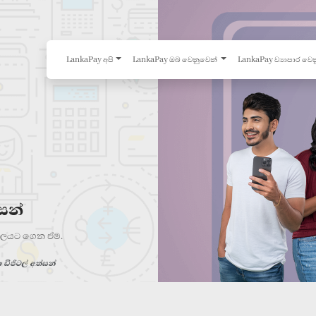
LankaPay අපි
LankaPay ඔබ වෙනුවෙන්
LankaPay ව්‍යාපාර වෙ
සන්
ර තලයට ගෙන ඒම.
ිජිටල් අත්සන්