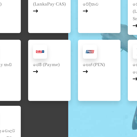
)
(LankaPay CAS)
වේදිකාව
ව
(
S
y කාඩ්
පේමී (Payme)
පෙන් (PEN)
සෙ
ගෙ
ු ඩොලර්