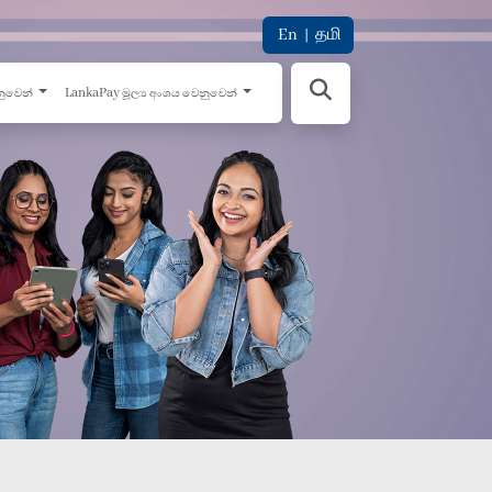
En
|
தமி
නුවෙන්
LankaPay මූල්‍ය අංශය වෙනුවෙන්