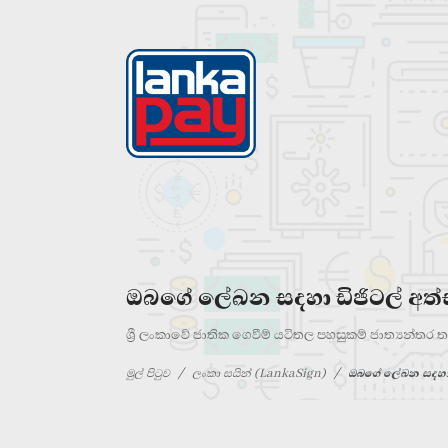
ඔබගේ ලේඛන සදහා ඩිජිටල් අත්
ශ්‍රී ලංකාවේ ජාතික ගෙවීම් යටිතල පහසුකම් ජාත්‍යන්ත
මුල් පිටුව
ලංකා සයින් (LankaSign)
ඔබගේ ලේඛන සදහා ඩ