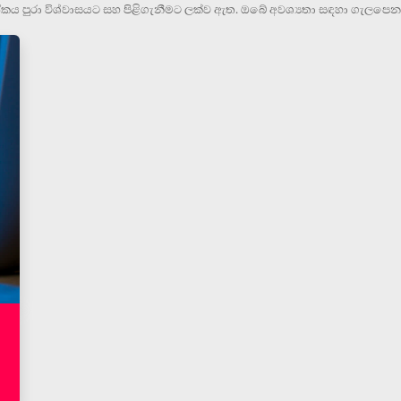
 පුරා විශ්වාසයට සහ පිළිගැනීමට ලක්ව ඇත. ඔබේ අවශ්‍යතා සඳහා ගැලපෙන