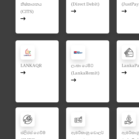
නිෂ්කාශනය
(Direct Debit)
(JustPay
(CITS)
LANKAQR
ලංකා රෙමිට්
LankaPa
(LankaRemit)
ස්ලිප්ස් ගෙවීම්
ඇමරිකානු ඩොලර්
ඇමරිකාන