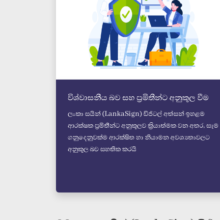
විශ්වාසනීය බව සහ ප්‍රමිතීන්ට අනුකූල වීම
ලංකා සයින් (LankaSign) ඩිජිටල් අත්සන් ඉහළම
ආරක්ෂක ප්‍රමිතීන්ට අනුකූලව ක්‍රියාත්මක වන අතර, සෑම
ගනුදෙනුවක්ම ආරක්ෂිත හා නියාමන අවශ්‍යතාවලට
අනුකූල බව සහතික කරයි