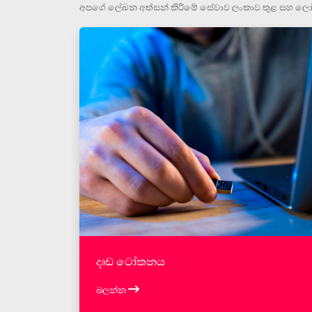
අපගේ ලේඛන අත්සන් කිරීමේ සේවාව ලංකාව තුළ සහ ලෝකය
දෘඩ ටෝකනය
බලන්න