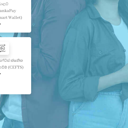
ොලට්
LankaPay
mart Wallet)
ෆ්ට්ස් ක්ෂනික
වීම් (CEFTS)