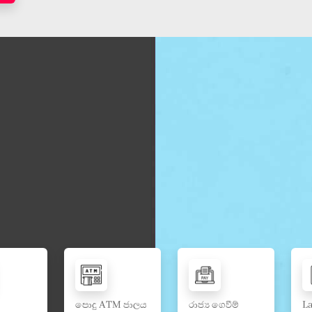
පොදු ATM ජාලය
රාජ්‍ය ගෙවීම්
La