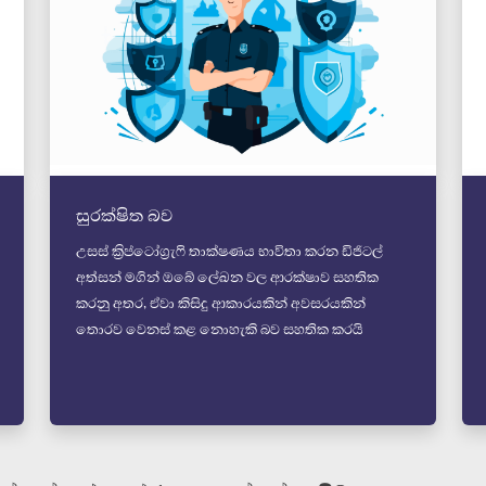
සුරක්ෂිත බව
උසස් ක්‍රිප්ටෝග්‍රැෆි තාක්ෂණය භාවිතා කරන ඩිජිටල්
අත්සන් මගින් ඔබේ ලේඛන වල ආරක්ෂාව සහතික
කරනු අතර, ඒවා කිසිදු ආකාරයකින් අවසරයකින්
තොරව වෙනස් කළ නොහැකි බව සහතික කරයි