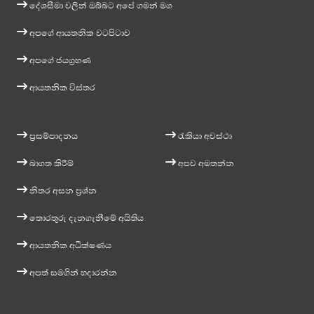
දේශසීමා වලින් ඔබ්බට අපේ ගමන් මග
අපගේ ආයතනික වටපිටාව
අපගේ ජයග්‍රහණ
ආයතනික විස්තර
ප්‍රසම්පාදනය
රැකියා අවස්ථා
බාගත කිරීම්
අපව අමතන්න
නිතර අසන ප්‍රශ්න
තොරතුරු දැනගැනීමේ අයිතිය
ආයතනික අධීක්ෂණය
අපත් සමගින් හදාරන්න