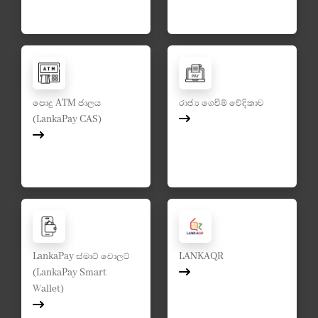
පොදු ATM ජාලය
රාජ්‍ය ගෙවීම් වේදිකාව
(LankaPay CAS)
LankaPay ස්මාට් වොලට්
LANKAQR
(LankaPay Smart
Wallet)