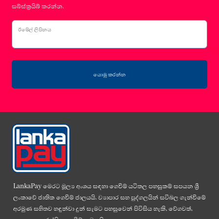
සබ්ස්ක්‍රයිබ් කරන්න.
ඊමේල් ලිපිනය
යොමු කරන්න
LankaPay මෙරට මූල්‍ය අංශය සඳහා ගෙවීම් යටිතල පහසුකම් සපයන ශ්‍රී
ලංකාවේ ජාතික ගෙවීම් ජාලයයි. ව්‍යාපාර සහ පුද්ගලයින් සවිබල ගැන්වීමේ
අරමුණ සහිතව හඳුන්වා දුන් සැමට පහසුවෙන් පිවිසිය හැකි, වේගවත්,