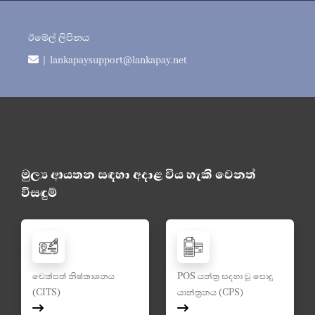
ඊමේල් ලිපිනය
| lankapaysupport@lankapay.net
මුල්‍ය ආයතන සඳහා අදාළ විය හැකි වෙනත්
විසඳුම්
චෙක්පත් නිෂ්කාශනය
POS යන්ත්‍ර සදහා වූ පොදු
(CITS)
යාන්ත්‍රනය (CPS)