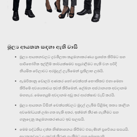
මූල්‍ය ආයතන සඳහා ඇති වාසි
මූල්‍ය ආයතනවලට ද්‍රවශීලතා කළමනාකරණය ප්‍රශස්ත කිරීමට සහ
පාරිභෝගික ඉල්ලීම් කාර්යක්ෂමව සපුරාලීමට හැකි වන පරිදි
නියමිත වේලාවට අරමුදල් ලැබීමෙන් ප්‍රතිලාභ ලබයි.
ඇමරිකානු ඩොලර් අණකර හෝ චෙක්පත් භෞතිකව එහා මෙහා
කිරීමේ අවශ්‍යතාවය ඉවත් කිරීමෙන්, ලේඛන අස්ථානගත අවදානම
මඟහැර, මෙහෙයුම් අවදානම අඩු කර ආරක්ෂාව වැඩි කරයි.
මූල්‍ය ආයතන විසින් චෙක්පත්වලට මුදල් ලැබීම පිළිබඳ තත්‍ය කාලීන
අවබෝධයක් ලබා ගත හැකි අතර, ඉක්මන් තීරණ ගැනීමට සහ
ගනුදෙනු කළමනාකරණයට ඉඩ සලසයි.
මෙම පද්ධතිය දත්ත නිෂ්කාශනය කිරීමට එසැණින් ප්‍රවේශය සපයයි.
ආයතනවලට දැනුවත් තීරණ ගැනීමට සහ මෙහෙයුම්