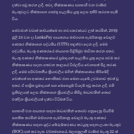
දක්වා අඩු කරන ලදී. තවද නිෂ්කාෂණය සහභාගී වන වාණිජ
බැංකුවලට නිෂ්කාශන ගාස්තු සැලකිය යුතු ලෙස ඉතිරි කරගත හැකි
විය.
සේවාවන් වඩාත් කාර්යක්ෂම හා නව්‍යකරණයට ලක් කරමින්, 2019
ජූලි 24 වන දා LankaPay ආයතනය මාර්ගගත ඇමරිකානු ඩොලර්
අණකර නිෂ්කාශන පද්ධතිය (UITS) හඳුන්වා දෙන ලදි. මෙම
පද්ධතිය, බැංකු අණකරයේ ඡායාගත පිළිබිඹුව බාවිතා කරන අතර,
බැංකු අණකර නිෂ්කාෂණයේ ප්‍රමාදයන් සැලකිය යුතු ලෙස අවම කර
නිෂ්කාෂණය සදහා ගතවන කාලයේ විප්ලවීය වෙනසක් සිදු කරණ
ලදී. මෙම පරිවර්තනීය ක්‍රියාවලිය මගින් නිෂ්කාශණය කිරීමේදී
චෙක්පත් හා අණකර භෞතිකව එහා මෙහා යෑමේ උවමනාව ඉවත් වූ
අතර, ඒ ආශ්‍රිත ප්‍රමාදයන් සහ මෙහෙයුම් වියදම් අඩු කරන ලදී. එහි
ප්‍රතිඵලයක් ලෙස නිෂ්කාශන ක්‍රියාවලිය කිසිදු බාධාවකින් තොර
එක්දින ක්‍රියාවලියක් දක්වා විධිමත් විය.
සහභාගී වන ආයතන සඳහා බාධාවකින් තොරව ගනුදෙනු පියවීම්
සහතික කරමින් මාර්ගගත ඇමරිකානු ඩොලර් බැංකු අණකර
නිෂ්කාෂණය සඳහා ශුද්ධ බේරුම්කරණය කටයුතු ස‍ඳහා ලංකා බැංකුව
(BOC) පත් කර ඇත. වර්තමානයේ, බලපත්‍රලාභී වාණිජ බැංකු 22 ක්