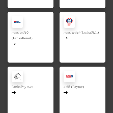
ලංකා රෙමිට්
ලංකා සයින් (LankaSign)
(LankaRemit)
LankaPay කාඩ්
පේමී (Payme)