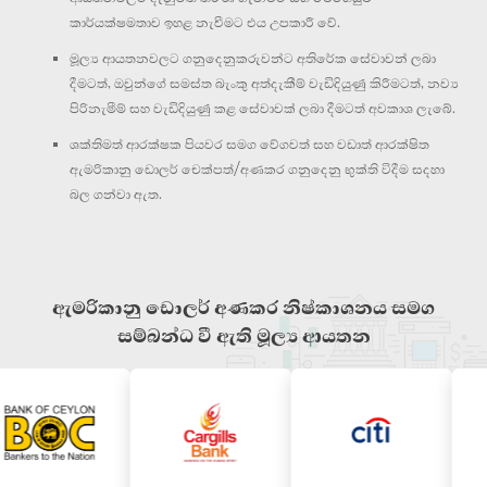
කාර්යක්ෂමතාව ඉහළ නැවීමට එය උපකාරී වේ.
මූල්‍ය ආයතනවලට ගනුදෙනුකරුවන්ට අතිරේක සේවාවන් ලබා
දීමටත්, ඔවුන්ගේ සමස්ත බැංකු අත්දැකීම් වැඩිදියුණු කිරීමටත්, නව්‍ය
පිරිනැමීම් සහ වැඩිදියුණු කළ සේවාවක් ලබා දීමටත් අවකාශ ලැබේ.
ශක්තිමත් ආරක්ෂක පියවර සමග වේගවත් සහ වඩාත් ආරක්ෂිත
ඇමරිකානු ඩොලර් චෙක්පත්/අණකර ගනුදෙනු භුක්ති විදීම සදහා
බල ගන්වා ඇත.
ඇමරිකානු ඩොලර් අණකර නිෂ්කාශනය සමග
සම්බන්ධ වී ඇති මූල්‍ය ආයතන