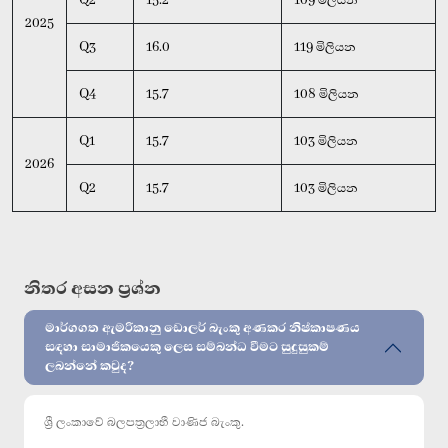
Q2
15.2
109 මිලියන
2025
Q3
16.0
119 මිලියන
Q4
15.7
108 මිලියන
Q1
15.7
103 මිලියන
2026
Q2
15.7
103 මිලියන
නිතර අසන ප්‍රශ්න
මාර්ගගත ඇමරිකානු ඩොලර් බැංකු අණකර නිෂ්කාෂණය
සඳහා සාමාජිකයෙකු ලෙස සම්බන්ධ වීමට සුදුසුකම්
ලබන්නේ කවුද?
ශ්‍රී ලංකාවේ බලපත්‍රලාභී වාණිජ බැංකු.