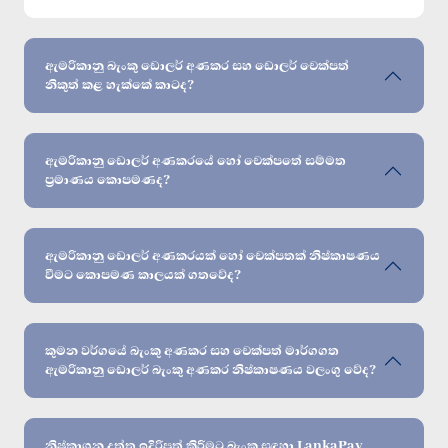
ඇමරිකානු බැංකු ඩොලර් අණකර සහ ඩොලර් චෙක්පත්
නිකුත් කළ හැක්කේ කාටද?
ඇමරිකානු ඩොලර් අණකරයේ හෝ චෙක්පතේ සම්මත
ප්‍රමාණය කොපමණද?
ඇමරිකානු ඩොලර් අණකරයක් හෝ චෙක්පතක් නිෂ්කාෂණය
වීමට කොපමණ කාලයක් ගතවේද?
කුමන වර්ගයේ බැංකු අණකර සහ චෙක්පත් මාර්ගගත
ඇමරිකානු ඩොලර් බැංකු අණකර නිෂ්කාෂණය වලංගු වේද?
නිෂ්කාශන දත්ත ඉදිරිපත් කිරීමට බැංකු සඳහා LankaPay