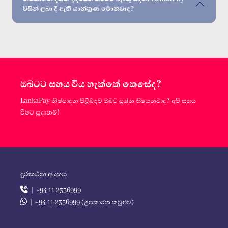
විසින් ලබා දී ඇති යාන්ත්‍රණ මොනවාද?
ඔබටට සහය විය හැක්කේ කෙසේද?
LankaPay නිෂ්පාදන පිළිබඳව ඔබට ප්‍රශ්න තියෙනවාද? අපි සහය
වීමට සූදානම්!
දුරකථන අංකය
| +94 11 2356999
| +94 11 2356999 (උපකාරක කවුළුව)