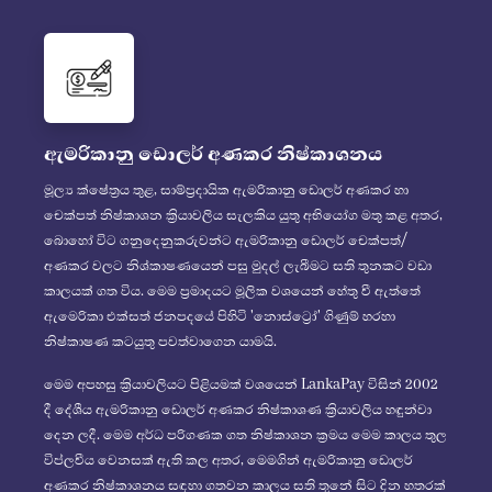
ඇමරිකානු ඩොලර් අණකර නිෂ්කාශනය
මූල්‍ය ක්ෂේත්‍රය තුළ, සාම්ප්‍රදායික ඇමරිකානු ඩොලර් අණකර හා
චෙක්පත් නිෂ්කාශන ක්‍රියාවලිය සැලකිය යුතු අභියෝග මතු කළ අතර,
බොහෝ විට ගනුදෙනුකරුවන්ට ඇමරිකානු ඩොලර් චෙක්පත්/
අණකර වලට නිශ්කාෂණයෙන් පසු මුදල් ලැබීමට සති තුනකට වඩා
කාලයක් ගත විය. මෙම ප්‍රමාදයට මූලික වශයෙන් හේතු වී ඇත්තේ
ඇමෙරිකා එක්සත් ජනපදයේ පිහිටි 'නොස්ට්‍රෝ' ගිණුම් හරහා
නිෂ්කාෂණ කටයුතු පවත්වාගෙන යාමයි.
මෙම අපහසු ක්‍රියාවලියට පිළියමක් වශයෙන් LankaPay විසින් 2002
දී දේශීය ඇමරිකානු ඩොලර් අණකර නිෂ්කාශණ ක්‍රියාවලිය හඳුන්වා
දෙන ලදී. මෙම අර්ධ පරිගණක ගත නිෂ්කාශන ක්‍රමය මෙම කාලය තුල
විප්ලවීය වෙනසක් ඇති කල අතර, මෙමගින් ඇමරිකානු ඩොලර්
අණකර නිෂ්කාශනය සඳහා ගතවන කාලය සති තුනේ සිට දින හතරක්