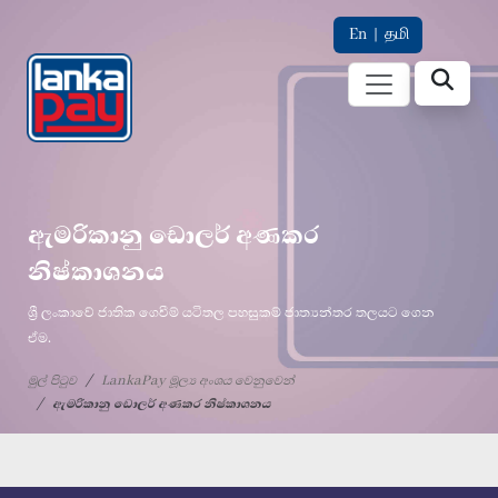
En
|
தமி
ඇමරිකානු ඩොලර් අණකර
නිෂ්කාශනය
ශ්‍රී ලංකාවේ ජාතික ගෙවීම් යටිතල පහසුකම් ජාත්‍යන්තර තලයට ගෙන
ඒම.
මුල් පිටුව
LankaPay මූල්‍ය අංශය වෙනුවෙන්
ඇමරිකානු ඩොලර් අණකර නිෂ්කාශනය