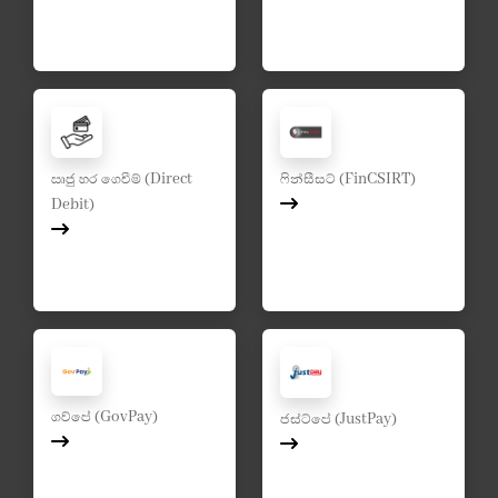
ඍජු හර ගෙවීම් (Direct
ෆින්සීසට් (FinCSIRT)
Debit)
ගව්පේ (GovPay)
ජස්ට්පේ (JustPay)