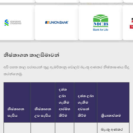
නිෂ්කාශන කාලසීමාවන්
අපි පහත කාල පරාසයන් තුළ ඇමරිකානු ඩොලර් බැංකු අණකර නිෂ්කාෂණය සිදු
කරන්නෙමු.
දත්ත
ලබා
දත්ත ලබා
ගැනීම
ගැනීම
නිෂ්කාශන
නිෂ්කාශන
ආරම්භ
අවසන්
සැසිය
උප සැසිය
කිරීම
කිරීම
ක්‍රියාකාරකම
බැංකු අණකර