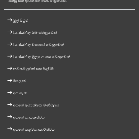
පහසු සහ ආරක්ෂිත ගෙවීම් ක්‍රමයකි.
මුල් පිටුව
LankaPay ඔබ වෙනුවෙන්
LankaPay ව්‍යාපාර වෙනුවෙන්
LankaPay මූල්‍ය අංශය වෙනුවෙන්
නවතම පුවත් සහ සිදුවීම්
බ්ලොග්
අප ගැන
අපගේ අධ්‍යක්ෂක මණ්ඩලය
අපගේ නායකත්වය
අපගේ කළමනාකාරීත්වය