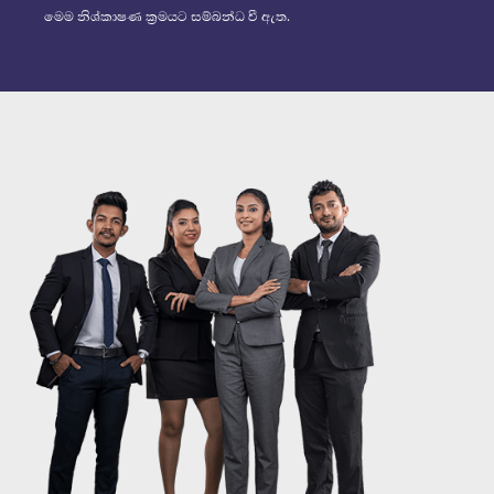
මෙම නිශ්කාෂණ ක්‍රමයට සම්බන්ධ වී ඇත.