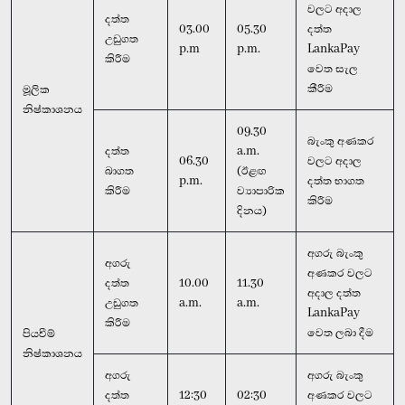
වලට අදාල
දත්ත
03.00
05.30
දත්ත
උඩුගත
p.m
p.m.
LankaPay
කිරීම
වෙත සැල
කීරීම
මූලික
නිෂ්කාශනය
09.30
බැංකු අණකර
දත්ත
a.m.
06.30
වලට අදාල
බාගත
(ඊළඟ
p.m.
දත්ත භාගත
කිරීම
ව්‍යාපාරික
කිරීම
දිනය)
අගරු බැංකු
අගරු
අණකර වලට
දත්ත
10.00
11.30
අදාල දත්ත
උඩුගත
a.m.
a.m.
LankaPay
කිරීම
වෙත ලබා දීම
පියවීම්
නිෂ්කාශනය
අගරු
අගරු බැංකු
දත්ත
12:30
02:30
අණකර වලට