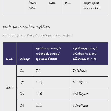
බාගත
p.m.
p.m.
අදාල දත්ත
කිරීම
භාගත කිරීම
කාර්තුමය සංඛ්‍යාලේඛන
2026 ජූනි 30 වන දින දක්වා කාර්තුමය සංඛ්‍යාලේඛන
ඇමරිකානු ඩොලර්
ඇමරිකානු ඩොලර්
චෙක්පත්/අණකර
චෙක්පත්/අණකර
වසර
කාර්තුව
ප්‍රමාණය ('000)
වටිනාකම (USD)
Q1
7.9
75 මිලියන
Q2
10.9
101 මිලියන
2022
Q3
15.6
138 මිලියන
Q4
16.1
119 මිලියන