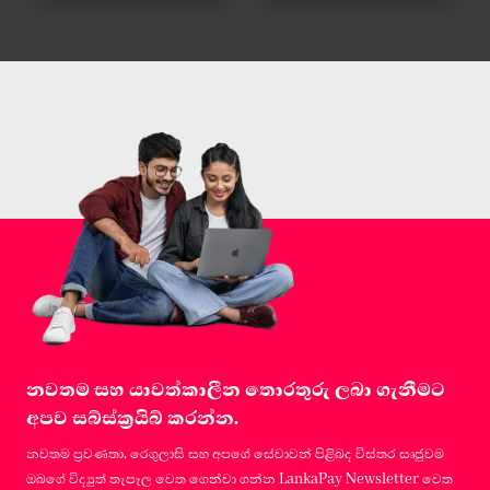
නවතම සහ යාවත්කාලීන තොරතුරු ලබා ගැනීමට
අපව සබ්ස්ක්‍රයිබ් කරන්න.
නවතම ප්‍රවණතා, රෙගුලාසි සහ අපගේ සේවාවන් පිළිබද විස්තර සෘජුවම
ඔබගේ විද්‍යුත් තැපෑල වෙත ගෙන්වා ගන්න LankaPay Newsletter වෙත