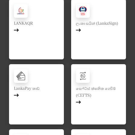
LANKAQR
ලංකා සයින් (LankaSign)
LankaPay කාඩ්
සෙෆ්ට්ස් ක්ෂනික ගෙවීම්
(CEFTS)