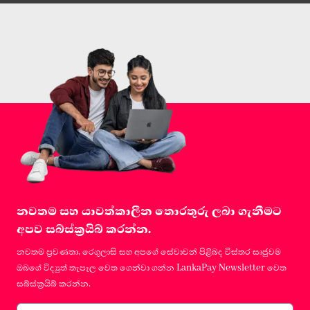
නවතම සහ යාවත්කාලීන තොරතුරු ලබා ගැනීමට
අපව සබ්ස්ක්‍රයිබ් කරන්න.
නවතම ප්‍රවණතා, රෙගුලාසි සහ අපගේ සේවාවන් පිළිබද විස්තර සෘජුවම
ඔබගේ විද්‍යුත් තැපෑල වෙත ගෙන්වා ගන්න LankaPay Newsletter වෙත
සබ්ස්ක්‍රයිබ් කරන්න.