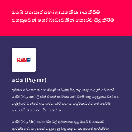
ඔබේ ව්‍යාපාර හෝ ආයතනික අය කිරීම්
පහසුවෙන් හෝ බාධාවකින් තොරව සිදු කිරීම
පේමී (Payme)
අමතර වෙහෙසක් දරා ගිණුම් කටයුතු සිදු කළ කාලය දැන් අවසන්!
පේමී (Payme) ලින්ක් එකක් භාවිතයෙන් ඔබේ ගනුදෙනුකරුවන් සහ
හවුල්කරුවන්ගේ අය කරගැනීම් සහ සැපයුම්කරුවන්ගේ ගෙවීම්
බාධාවකින් තොරව සිදු කරන්න.
පේමී (PayMe) හරහා ඩිජිටල් අවකාශය තුළ ඔබේ වයපරයට
ආරක්ෂිතව, නිදහසේ ගනුදෙනු සිදු කළ හැක. අපගේ ආරක්ෂිත