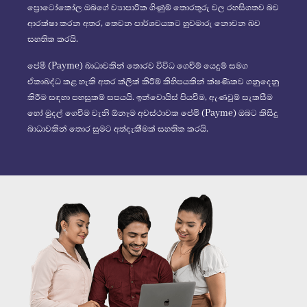
ප්‍රොටෝකෝල ඔබගේ ව්‍යාපාරික ගිණුම් තොරතුරු වල රහසිගතව බව
ආරක්ෂා කරන අතර, තෙවන පාර්ශවයකට හුවමාරු නොවන බව
සහතික කරයි.
පේමී (Payme) බාධාවකින් තොරව විවිධ ගෙවීම් යෙදුම් සමග
ඒකාබද්ධ කළ හැකි අතර ක්ලික් කිරීම් කිහිපයකින් ක්ෂණිකව ගනුදෙනු
කිරීම සඳහා පහසුකම් සපයයි. ඉන්වොයිස් පියවීම, ඇණවුම් සැකසීම
හෝ මුදල් ගෙවීම වැනි ඕනෑම අවස්ථාවක පේමී (Payme) ඔබට කිසිදු
බාධාවකින් තොර සුමට අත්දැකීමක් සහතික කරයි.