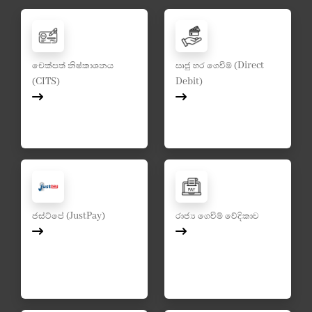
චෙක්පත් නිෂ්කාශනය
ඍජු හර ගෙවීම් (Direct
(CITS)
Debit)
ජස්ට්පේ (JustPay)
රාජ්‍ය ගෙවීම් වේදිකාව