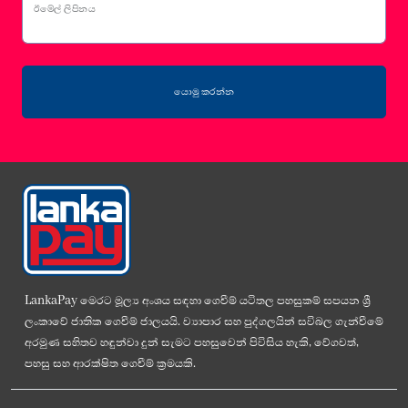
ඊමේල් ලිපිනය
යොමු කරන්න
LankaPay මෙරට මූල්‍ය අංශය සඳහා ගෙවීම් යටිතල පහසුකම් සපයන ශ්‍රී
ලංකාවේ ජාතික ගෙවීම් ජාලයයි. ව්‍යාපාර සහ පුද්ගලයින් සවිබල ගැන්වීමේ
අරමුණ සහිතව හඳුන්වා දුන් සැමට පහසුවෙන් පිවිසිය හැකි, වේගවත්,
පහසු සහ ආරක්ෂිත ගෙවීම් ක්‍රමයකි.