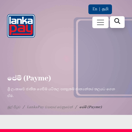
En
|
தமி
පේමී (Payme)
ශ්‍රී ලංකාවේ ජාතික ගෙවීම් යටිතල පහසුකම් ජාත්‍යන්තර තලයට ගෙන
ඒම.
මුල් පිටුව
LankaPay ව්‍යාපාර වෙනුවෙන්
පේමී (Payme)