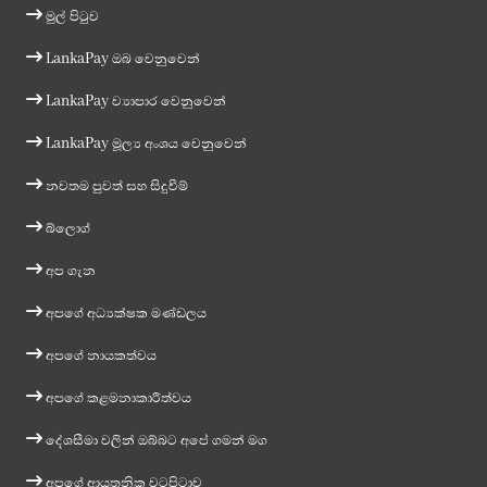
මුල් පිටුව
LankaPay ඔබ වෙනුවෙන්
LankaPay ව්‍යාපාර වෙනුවෙන්
LankaPay මූල්‍ය අංශය වෙනුවෙන්
නවතම පුවත් සහ සිදුවීම්
බ්ලොග්
අප ගැන
අපගේ අධ්‍යක්ෂක මණ්ඩලය
අපගේ නායකත්වය
අපගේ කළමනාකාරීත්වය
දේශසීමා වලින් ඔබ්බට අපේ ගමන් මග
අපගේ ආයතනික වටපිටාව