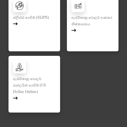
ස්ලිප්ස් ගෙවීම් (SLIPS)
ඇමරිකානු ඩොලර් අණකර
නිෂ්කාශනය
ඇමරිකානු ඩොලර්
ඔන්ලයින් ගෙවීම් (US
Dollar Online)