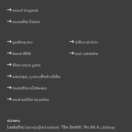
අපගේ ජයග්‍රහණ
ආයතනික විස්තර
ප්‍රසම්පාදනය
රැකියා අවස්ථා
බාගත කිරීම්
අපව අමතන්න
නිතර අසන ප්‍රශ්න
තොරතුරු දැනගැනීමේ අයිතිය
ආයතනික අධීක්ෂණය
අපත් සමගින් හදාරන්න
ස්ථානය
LankaPay (පෞද්ගලික) සමාගම, ‘The Zenith', No.161 A, ධර්මපාල