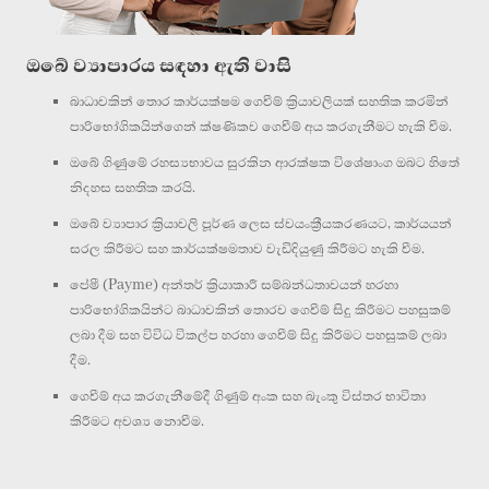
ඔබේ ව්‍යාපාරය සඳහා ඇති වාසි
බාධාවකින් තොර කාර්යක්ෂම ගෙවීම් ක්‍රියාවලියක් සහතික කරමින්
පාරිභෝගිකයින්ගෙන් ක්ෂණිකව ගෙවීම් අය කරගැනීමට හැකි වීම.
ඔබේ ගිණුමේ රහස්‍යභාවය සුරකින ආරක්ෂක විශේෂාංග ඔබට හිතේ
නිදහස සහතික කරයි.
ඔබේ ව්‍යාපාර ක්‍රියාවලි පූර්ණ ලෙස ස්වයංක්‍රීයකරණයට, කාර්යයන්
සරල කිරීමට සහ කාර්යක්ෂමතාව වැඩිදියුණු කිරීමට හැකි වීම.
පේමී (Payme) අන්තර් ක්‍රියාකාරී සම්බන්ධතාවයන් හරහා
පාරිභෝගිකයින්ට බාධාවකින් තොරව ගෙවීම් සිදු කිරීමට පහසුකම්
ලබා දීම සහ විවිධ විකල්ප හරහා ගෙවීම් සිදු කිරීමට පහසුකම් ලබා
දීම.
ගෙවීම් අය කරගැනීමේදී ගිණුම් අංක සහ බැංකු විස්තර භාවිතා
කිරීමට අවශ්‍ය නොවීම.