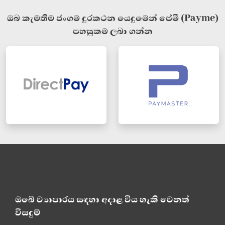
ඔබ කැමතිම ජංගම දුරකථන යෙදුමෙන් පේමී (Payme)
පහසුකම ලබා ගන්න
ඔබේ ව්‍යාපාරය සඳහා අදාළ විය හැකි වෙනත්
විසදුම්