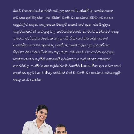
ඔබේ ව්‍යාපාරයේ ගෙවීම් කටයුතු සඳහා LankaPay තෝරාගෙන
වෙනස අත්විඳින්න. අප විසින් ඔබේ ව්‍යාපාරයේ විවිධ අවශ්‍යතා
සපුරාලීම සඳහා ගැලපෙන විසඳුම් සකස් කර ඇත. ඔබේ මූල්‍ය
කළමනාකරණ කටයුතු වල කාර්යක්ෂමතාව හා විශ්වසනියබව ඉහළ
නංවන මැදිහත්කරුවෙකු ලෙස අපි ක්‍රියා කරන්නෙමු. අපගේ
ආරක්ෂිත ගෙව්ම් ක්‍රමවේද සමගින්, ඔබේ ගනුදෙනු සුරක්ෂිතව
සිදුවන බව ඔබට විශ්වාස කළ හැක. ඔබ ඔබේ ව්‍යාපාරික අරමුණු
සාක්ෂාත් කර ගැනීම කෙරෙහි අවධානය යොමු කරන අතරතුර
ගෙවීම්වල සංකීර්ණතා හැසිරවීමේ වගකීම LankaPay අප වෙත භාර
දෙන්න. අදම LankaPay සමගින් එක් වී ඔබේ ව්‍යාපාරයේ මෙහෙයුම්
ඉහළ නංවා ගන්න.