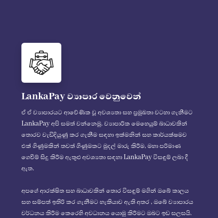
LankaPay ව්‍යාපාර වෙනුවෙන්
ඒ ඒ ව්‍යාපාරයට ආවේණික වූ අවශ්‍යතා සහ ප්‍රමුඛතා වටහා ගැනීමට
LankaPay අපි සමත් වන්නෙමු. ව්‍යාපාරික මෙහෙයුම් බාධාවකින්
තොරව වැඩිදියුණු කර ගැනීම සඳහා ඉක්මනින් සහ කාර්යක්ෂමව
එක් ගිණුමකින් තවත් ගිණුමකට මුදල් මාරු කිරීම, මහා පරිමාණ
ගෙවීම් සිදු කිරීම ඇතුළු අවශ්‍යතා සඳහා LankaPay විසඳුම් ලබා දී
ඇත.
අපගේ ආරක්ෂිත සහ බාධාවකින් තොර විසඳුම් මගින් ඔබේ කාලය
සහ සම්පත් ඉතිරි කර ගැනීමට හැකියාව ඇති අතර , ඔබේ ව්‍යාපාරය
වර්ධනය කිරීම කෙරෙහි අවධානය යොමු කිරීමට ඔබට ඉඩ සලසයි.