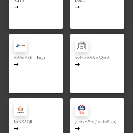
(CITS)
Debit)
ජස්ට්පේ (JustPay)
රාජ්‍ය ගෙවීම් වේදිකාව
LANKAQR
ලංකා සයින් (LankaSign)