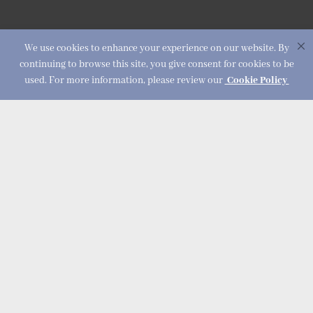
ස්ථානය
We use cookies to enhance your experience on our website. By
LankaPay (පෞද්ගලික) සමාගම, ‘The Zenith', No.161 A, ධර්මපාල
continuing to browse this site, you give consent for cookies to be
මාවත, කොළඹ 00700, ශ්‍රී ලංකාව.
used. For more information, please review our
Cookie Policy
පොදු ඇමතුම් අංකය
උපකාරක කවුළුව
+94 11 2356900
+94 11 2356999
විද්‍යුත් ලිපිනය
info@lankapay.net
අප සමග එක්වන්න :
© 2026 LankaPay. All rights reserved.
Designed & Developed by