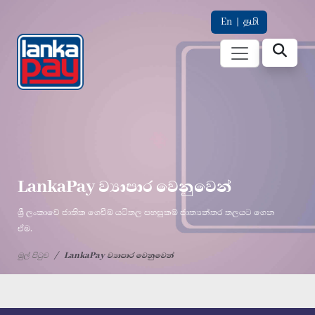
En
|
தமி
LankaPay ව්‍යාපාර වෙනුවෙන්
ශ්‍රී ලංකාවේ ජාතික ගෙවීම් යටිතල පහසුකම් ජාත්‍යන්තර තලයට ගෙන
ඒම.
මුල් පිටුව
LankaPay ව්‍යාපාර වෙනුවෙන්