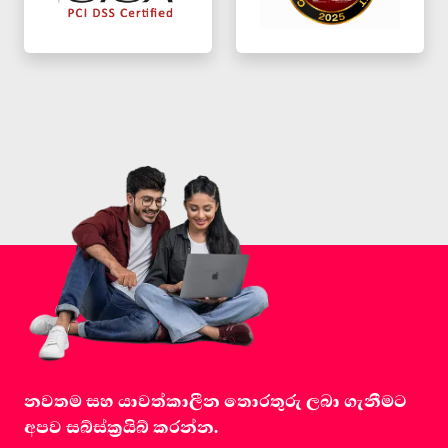
නවතම සහ යාවත්කාලීන තොරතුරු ලබා ගැනීමට
අපව සබ්ස්ක්‍රයිබ් කරන්න.