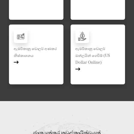
ඇමරිකානු ඩොලර් අණකර
ඇමරිකානු ඩොලර්
නිෂ්කාශනය
ඔන්ලයින් ගෙවීම් (US
Dollar Online)
ජාත්‍යන්තර හවුල්කාරිත්වයන්