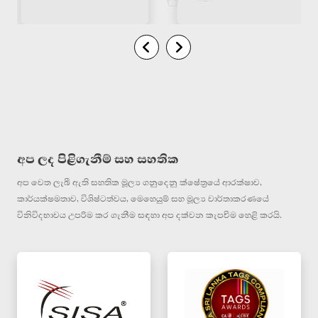
අප ලද පිළිගැනීම් සහ සහතික
අප වෙත ලැබී ඇති සහතික මූල්‍ය ගනුදෙනු ක්ෂේත්‍රයේ ආරක්ෂාව,
කාර්යක්ෂමතාව, විශිෂ්ටත්වය, මෙහෙයුම් සහ මූල්‍ය වාර්තාකරණයේ
විනිවිදභාවය උපරිම කර ගැනීම සඳහා අප දක්වන කැපවීම හෙළි කරයි.