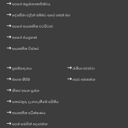
අපගේ කළමනාකාරීත්වය
දේශසීමා වලින් ඔබ්බට අපේ ගමන් මග
අපගේ ආයතනික වටපිටාව
අපගේ ජයග්‍රහණ
ආයතනික විස්තර
ප්‍රසම්පාදනය
රැකියා අවස්ථා
බාගත කිරීම්
අපව අමතන්න
නිතර අසන ප්‍රශ්න
තොරතුරු දැනගැනීමේ අයිතිය
ආයතනික අධීක්ෂණය
අපත් සමගින් හදාරන්න