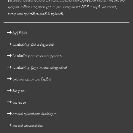
ලංකාවේ ජාතික ගෙවීම් ජාලයයි. ව්‍යාපාර සහ පුද්ගලයින් සවිබල ගැන්වීමේ
අරමුණ සහිතව හඳුන්වා දුන් සැමට පහසුවෙන් පිවිසිය හැකි, වේගවත්,
පහසු සහ ආරක්ෂිත ගෙවීම් ක්‍රමයකි.
මුල් පිටුව
LankaPay ඔබ වෙනුවෙන්
LankaPay ව්‍යාපාර වෙනුවෙන්
LankaPay මූල්‍ය අංශය වෙනුවෙන්
නවතම පුවත් සහ සිදුවීම්
බ්ලොග්
අප ගැන
අපගේ අධ්‍යක්ෂක මණ්ඩලය
අපගේ නායකත්වය