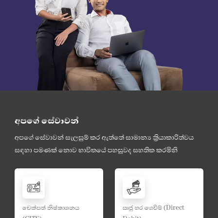
අපගේ සේවාවන්
අපගේ සේවාවන් සැලසුම් කර ඇත්තේ සාමාන්‍ය ක්‍රියාකාරිත්වය
සඳහා පමණක් නොව භාවිතයේ පහසුවද සහතික කරමිනි
චෙක්පත් නිෂ්කාශනය
ඍජු හර ගෙවීම් (Direct