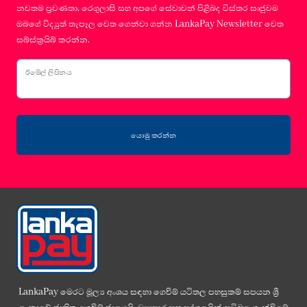
නවතම ප්‍රවණතා, රෙගුලාසි සහ අපගේ සේවාවන් පිළිබද විස්තර සෘජුවම
ඔබගේ විද්‍යුත් තැපෑල වෙත ගෙන්වා ගන්න LankaPay Newsletter වෙත
සබ්ස්ක්‍රයිබ් කරන්න.
ඊමේල් ලිපිනය
යොමු කරන්න
LankaPay මෙරට මූල්‍ය අංශය සඳහා ගෙවීම් යටිතල පහසුකම් සපයන ශ්‍රී