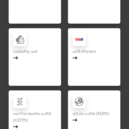
LankaPay කාඩ්
පේමී (Payme)
සෙෆ්ට්ස් ක්ෂනික ගෙවීම්
ස්ලිප්ස් ගෙවීම් (SLIPS)
(CEFTS)