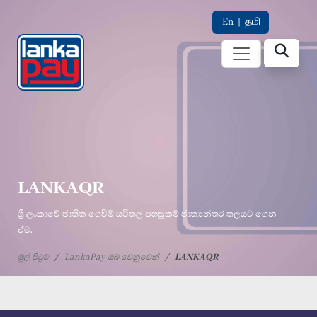
En
|
தமி
LANKAQR
ශ්‍රී ලංකාවේ ජාතික ගෙවීම් යටිතල පහසුකම් ජාත්‍යන්තර තලයට ගෙන
ඒම.
මුල් පිටුව
LankaPay ඔබ වෙනුවෙන්
LANKAQR