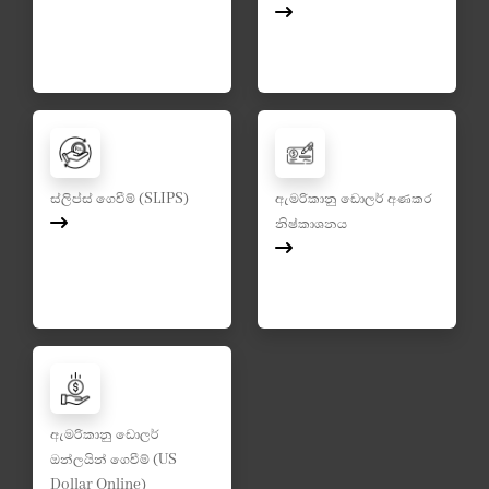
ස්ලිප්ස් ගෙවීම් (SLIPS)
ඇමරිකානු ඩොලර් අණකර
නිෂ්කාශනය
ඇමරිකානු ඩොලර්
ඔන්ලයින් ගෙවීම් (US
Dollar Online)