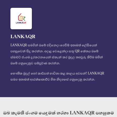
LANKAQR
LANKAQR සමගින් ඔබේ එදිනෙදා ගෙවීම් ඉතාමත් ලේසියෙන්
පහසුවෙන් සිදු කරන්න. අදාළ වෙළෙන්දා සතු QR කේතය ඔබේ
ස්මාර්ට් ජංගම දුරකථනයෙන් ස්කෑන් කර මුදල තහවුරු කිරීම මහින්
ඔබේ ගනුදෙනුව සම්පුර්ණ කරන්න.
භෞතික මුදල් හෝ කාඩ්පත් භාවිතා කළ කාලය අවසන්! LANKAQR
සමග ඉතාමත් ආරක්ෂාකාරීව හිත නිදහසේ ගනුදෙනු කරන්න.
ඔබ කැමති ජංගම යෙදුමක් හරහා LANKAQR පහසුකම