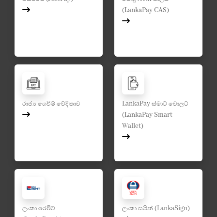
(LankaPay CAS)
රාජ්‍ය ගෙවීම් වේදිකාව
LankaPay ස්මාට් වොලට්
(LankaPay Smart
Wallet)
ලංකා රෙමිට්
ලංකා සයින් (LankaSign)