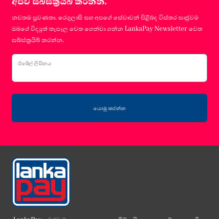
අපව සබ්ස්ක්‍රයිබ් කරන්න.
නවතම ප්‍රවණතා, රෙගුලාසි සහ අපගේ සේවාවන් පිළිබද විස්තර සෘජුවම
ඔබගේ විද්‍යුත් තැපෑල වෙත ගෙන්වා ගන්න LankaPay Newsletter වෙත
සබ්ස්ක්‍රයිබ් කරන්න.
ඊමේල් ලිපිනය
යොමු කරන්න