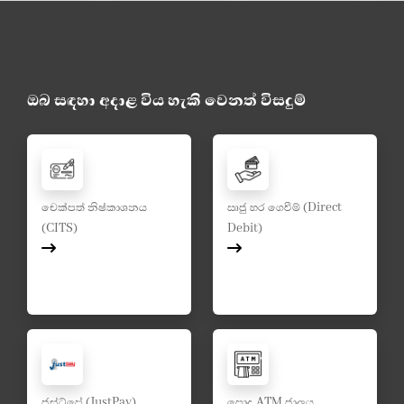
ඔබ සඳහා අදාළ විය හැකි වෙනත් විසදුම්
චෙක්පත් නිෂ්කාශනය
ඍජු හර ගෙවීම් (Direct
(CITS)
Debit)
ජස්ට්පේ (JustPay)
පොදු ATM ජාලය