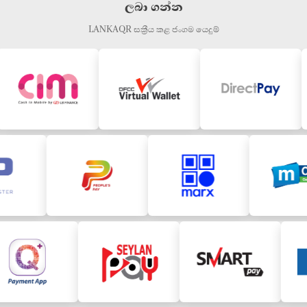
ලබා ගන්න
LANKAQR සක්‍රීය කළ ජංගම යෙදුම්