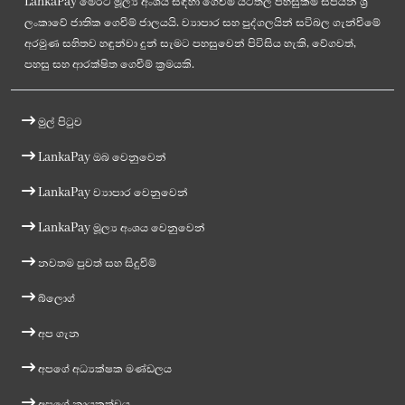
LankaPay මෙරට මූල්‍ය අංශය සඳහා ගෙවීම් යටිතල පහසුකම් සපයන ශ්‍රී
ලංකාවේ ජාතික ගෙවීම් ජාලයයි. ව්‍යාපාර සහ පුද්ගලයින් සවිබල ගැන්වීමේ
අරමුණ සහිතව හඳුන්වා දුන් සැමට පහසුවෙන් පිවිසිය හැකි, වේගවත්,
පහසු සහ ආරක්ෂිත ගෙවීම් ක්‍රමයකි.
මුල් පිටුව
LankaPay ඔබ වෙනුවෙන්
LankaPay ව්‍යාපාර වෙනුවෙන්
LankaPay මූල්‍ය අංශය වෙනුවෙන්
නවතම පුවත් සහ සිදුවීම්
බ්ලොග්
අප ගැන
අපගේ අධ්‍යක්ෂක මණ්ඩලය
අපගේ නායකත්වය