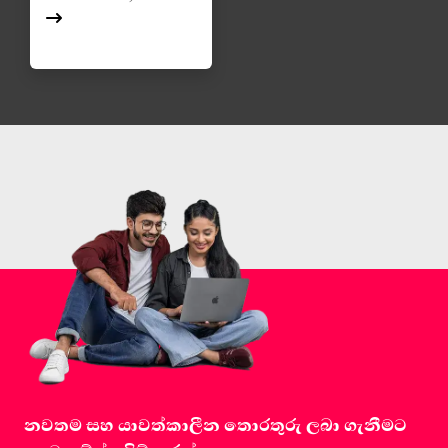
නවතම සහ යාවත්කාලීන තොරතුරු ලබා ගැනීමට