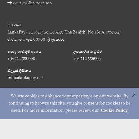
අපත් සමගින් හදාරන්න
ස්ථානය
LankaPay (පෞද්ගලික) සමාගම, ‘The Zenith', No.161 A, ධර්මපාල
මාවත, කොළඹ 00700, ශ්‍රී ලංකාව.
පොදු ඇමතුම් අංකය
උපකාරක කවුළුව
+94 11 2356900
+94 11 2356999
විද්‍යුත් ලිපිනය
info@lankapay.net
අප සමග එක්වන්න :
We use cookies to enhance your experience on our website. By
continuing to browse this site, you give consent for cookies to be
used. For more information, please review our
Cookie Policy
© 2026 LankaPay. All rights reserved.
Designed & Developed by