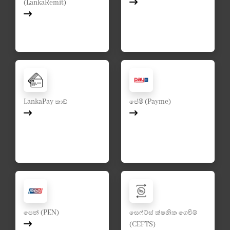
(LankaRemit)
LankaPay කාඩ්
පේමී (Payme)
පෙන් (PEN)
සෙෆ්ට්ස් ක්ෂනික ගෙවීම්
(CEFTS)