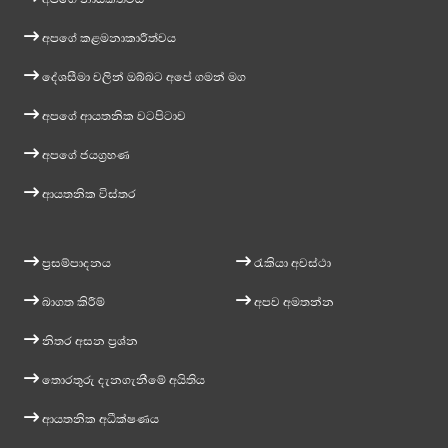
අපගේ කළමනාකාරීත්වය
දේශසීමා වලින් ඔබ්බට අපේ ගමන් මග
අපගේ ආයතනික වටපිටාව
අපගේ ජයග්‍රහණ
ආයතනික විස්තර
ප්‍රසම්පාදනය
රැකියා අවස්ථා
බාගත කිරීම්
අපව අමතන්න
නිතර අසන ප්‍රශ්න
තොරතුරු දැනගැනීමේ අයිතිය
ආයතනික අධීක්ෂණය