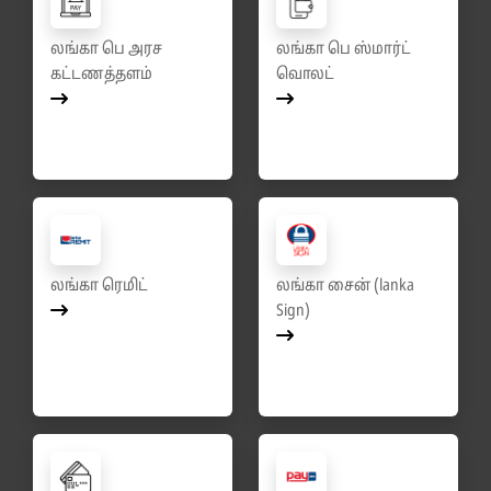
லங்கா பெ அரச
லங்கா பெ ஸ்மார்ட்
கட்டணத்தளம்
வொலட்
லங்கா ரெமிட்
லங்கா சைன் (lanka
Sign)