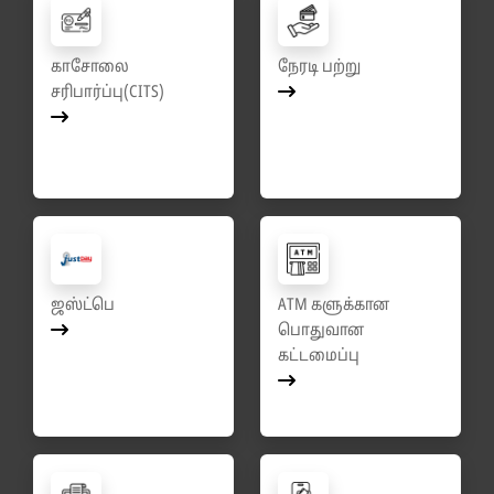
காசோலை
நேரடி பற்று
சரிபார்ப்பு(CITS)
ஜஸ்ட்பெ
ATM களுக்கான
பொதுவான
கட்டமைப்பு