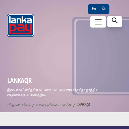
En
|
සිං
LANKAQR
இலங்கையின் தேசிய கட்டண உட்கட்டமைப்பை சர்வதேச தரத்தில்
வடிவமைக்கும் பயணத்தில்.
பிரதான பக்கம்
உங்களுக்காக LankaPay
LANKAQR