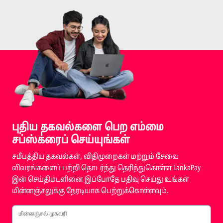
புதிய தகவல்களை பெற எம்மை
சப்ஸ்க்ரைப் செய்யுங்கள்
சமீபத்திய தகவல்கள், விதிமுறைகள் மற்றும் சேவை
விவரங்களைப் பற்றி தொடர்ந்து தெரிந்துகொள்ள LankaPay
இன் செய்திமடளினை இப்போதே பதிவு செய்து உங்கள்
மின்னஞ்சலுக்கு நேரடியாக பெற்றுக்கொள்ளவும்.
மின்னஞ்சல் முகவரி