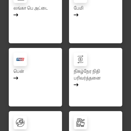
லங்கா பெ அட்டை
பேமி
பென்
நிகழ்நேர நிதி
பரிவர்த்தனை