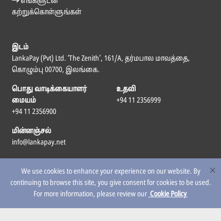
எங்களுடன்
கற்றுக்கொள்ளுங்கள்
இடம்
LankaPay (Pvt) Ltd. ‘The Zenith’, 161/A, தர்மபால மாவத்தை,
கொழும்பு 00700, இலங்கை.
பொது வாடிக்கையாளர்
உதவி
மையம்
+94 11 2356999
+94 11 2356900
மின்னஞ்சல்
info@lankapay.net
எம்மைப் பின்தொடர
We use cookies to enhance your experience on our website. By
continuing to browse this site, you give consent for cookies to be used.
For more information, please review our
Cookie Policy
© 2026 LankaPay. All rights reserved.