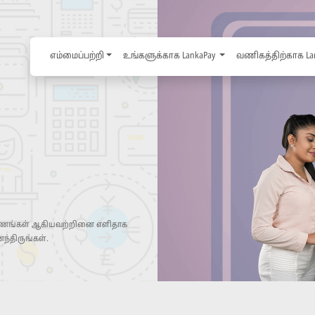
எம்மைப்பற்றி
உங்களுக்காக LankaPay
வணிகத்திற்காக La
் ஆவணங்கள் ஆகியவற்றினை எளிதாக
ந்திருங்கள்.