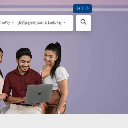
En
|
සිං
nkaPay
நிதித்துறைக்காக LankaPay