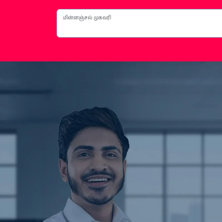
மின்னஞ்சல் முகவரி