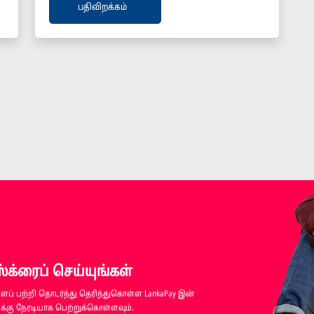
பதிவிறக்கம்
க்ரைப் செய்யுங்கள்
ப் பற்றி தொடர்ந்து தெரிந்துகொள்ள LankaPay இன்
்கு நேரடியாக பெற்றுக்கொள்ளவும்.