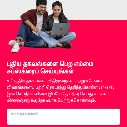
புதிய தகவல்களை பெற எம்மை
சப்ஸ்க்ரைப் செய்யுங்கள்
சமீபத்திய தகவல்கள், விதிமுறைகள் மற்றும் சேவை
விவரங்களைப் பற்றி தொடர்ந்து தெரிந்துகொள்ள LankaPay
இன் செய்திமடளினை இப்போதே பதிவு செய்து உங்கள்
மின்னஞ்சலுக்கு நேரடியாக பெற்றுக்கொள்ளவும்.
மின்னஞ்சல் முகவரி