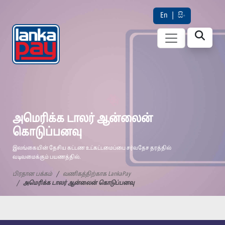
En
|
සිං
அமெரிக்க டாலர் ஆன்லைன்
கொடுப்பனவு
இலங்கையின் தேசிய கட்டண உட்கட்டமைப்பை சர்வதேச தரத்தில்
வடிவமைக்கும் பயணத்தில்.
பிரதான பக்கம்
வணிகத்திற்காக LankaPay
அமெரிக்க டாலர் ஆன்லைன் கொடுப்பனவு