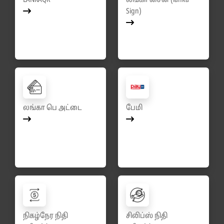
LANKAQR
லங்கா சைன் (lanka
Sign)
லங்கா பெ அட்டை
பேமி
நிகழ்நேர நிதி
சிலிப்ஸ் நிதி