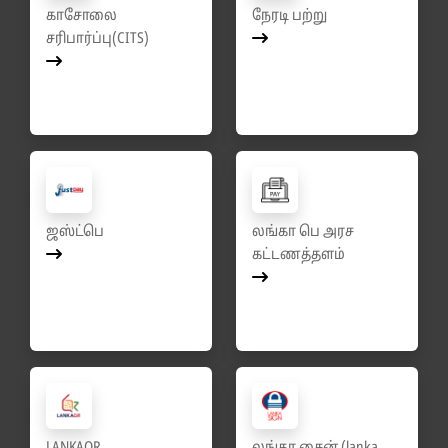
காசோலை
நேரடி பற்று
சரிபார்ப்பு(CITS)
ஜஸ்ட்பெ
லங்கா பெ அரச
கட்டணத்தளம்