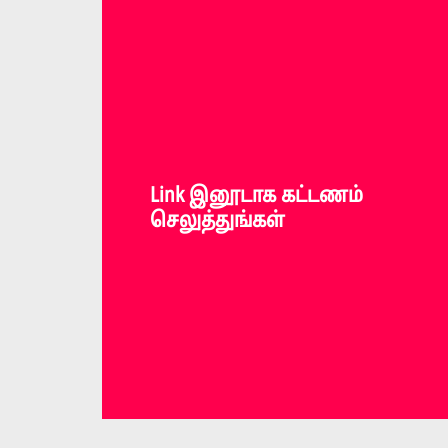
Link இனூடாக கட்டணம்
செலுத்துங்கள்