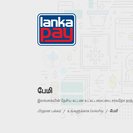
பேமி
இலங்கையின் தேசிய கட்டண உட்கட்டமைப்பை சர்வதேச தரத்த
பிரதான பக்கம்
உங்களுக்காக LankaPay
பேமி