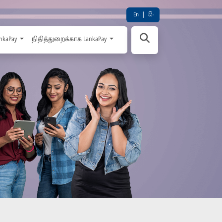
En
|
සිං
nkaPay
நிதித்துறைக்காக LankaPay