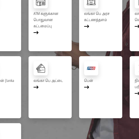
ATM களுக்கான
லங்கா பெ அரச
லங
பொதுவான
கட்டணத்தளம்
வ
கட்டமைப்பு
் (lanka
லங்கா பெ அட்டை
பென்
நி
பர