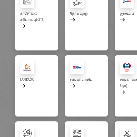
காசோலை
நேரடி பற்று
ஜஸ்ட்பெ
சரிபார்ப்பு(CITS)
LANKAQR
லங்கா ரெமிட்
லங்கா சைன
Sign)