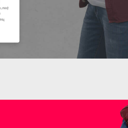
டாலர்
்
னவு