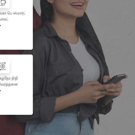
்கா பெ ஸ்மார்ட்
ொலட்
கழ்நேர நிதி
ிவர்த்தனை