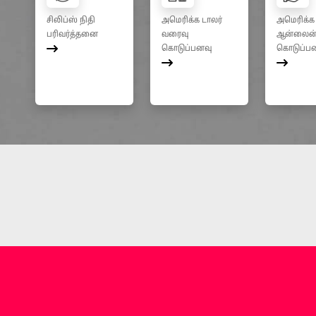
சிலிப்ஸ் நிதி
அமெரிக்க டாலர்
அமெரிக்க 
பரிவர்த்தனை
வரைவு
ஆன்லைன
கொடுப்பனவு
கொடுப்ப