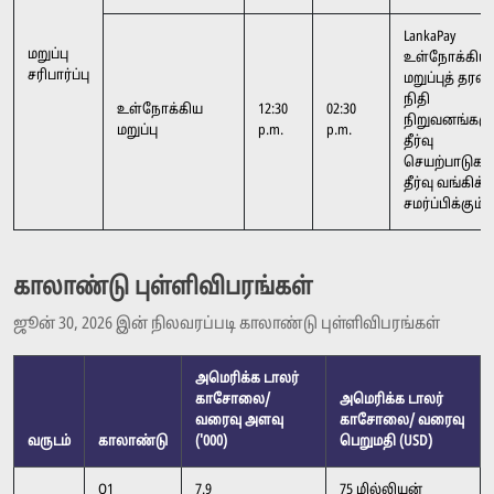
LankaPay
மறுப்பு
உள்நோக்கிய
சரிபார்ப்பு
மறுப்புத் தர
நிதி
உள்நோக்கிய
12:30
02:30
நிறுவனங்களுக
மறுப்பு
p.m.
p.m.
தீர்வு
செயற்பாடுகள
தீர்வு வங்கிக்க
சமர்ப்பிக்கும்.
காலாண்டு புள்ளிவிபரங்கள்
ஜூன் 30, 2026 இன் நிலவரப்படி காலாண்டு புள்ளிவிபரங்கள்
அமெரிக்க டாலர்
காசோலை/
அமெரிக்க டாலர்
வரைவு அளவு
காசோலை/ வரைவு
வருடம்
காலாண்டு
('000)
பெறுமதி (USD)
Q1
7.9
75 மில்லியன்