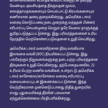
காசோலைகளை பௌதீக கையாடல்களுடன் நகர்த்த
வேண்டிய அவசியத்தை நீக்குவதன் மூலம்,
காலத்தாமதங்களையும் செயல்பாட்டு கிரயங்களையும்
கணிசமான அளவு குறைக்கின்றது. அமெரிக்க டாலர்
வரைவு கொடுப்பனவு நடைமுறைக்கு வந்ததன் பின்னர்
சரிபார்ப்பு செயன்முறை வெறும் ஒரே வேலை நாளுக்குத்
துரிதப்படுத்தப்பட்டுள்ளது. இது பரிவர்த்தனைகள் உரிய
நேரத்தில் மெற்கொள்ளப்படுவதனை உறுதி செய்கிறது.
அமெரிக்க டாலர் வரைவிற்கான தீர்வு வங்கியாக
இலங்கை வங்கி (BOC) நியமிக்கப்பட்டுள்ளது. இது
பங்கேற்கும் நிறுவனங்களுக்கு தடையற்ற பரிவர்த்தனை
தீர்வுகளை உறுதி செய்கின்றது. தற்போதையளவில், 22
உரிமம் பெற்ற வணிக வங்கிகள், உள்நாட்டு அமெரிக்க
டாலர் காசோலை/காசோலை வரைவு சரிபார்ப்பு
வலையமைப்புடன் இணைக்கப்பட்டுள்ளன. இந்த
வெற்றிகரமான முன்னெடுப்பானது நிதித் துறையில்
எமது புதுமைமிக்கத் தீர்வின் பரவலான
ஏற்றுக்கொள்ளலை பிரதிபளிக்கின்றது.