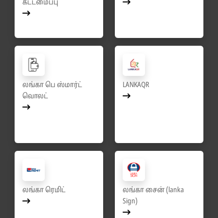
கட்டமைப்பு
லங்கா பெ ஸ்மார்ட்
LANKAQR
வொலட்
லங்கா ரெமிட்
லங்கா சைன் (lanka
Sign)