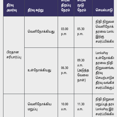
சாரள
சாரள
தீர்வு
திறப்பு
மூடு
அமர்வு
தீர்வு சுற்று
நேரம்
நேரம்
செயல்பாடு
நிதி நிறுவனங
வெளிநோக்க
03.00
05.30
வெளிநோக்கியது
தரவை LankaP
p.m
p.m.
இற்கு
சமர்ப்பிக்கின
பிரதான
LankaPay
சரிபார்ப்பு
உள்நோக்கியத
09.30
தரவை நிதி
a.m.
06.30
நிறுவனங்களுக
உள்நோக்கியது
(அடுத்த
p.m.
தீர்வு
வேலை
செயற்பாடுகள
நாள்)
தீர்வு வங்கிக்க
சமர்ப்பிக்கும்.
நிதி நிறுவனங
வெளிநோக்கிய
10.00
11.30
மறுப்புத் தர
மறுப்பு
a.m.
a.m.
LankaPay இர்கு
சமர்ப்பிக்கின