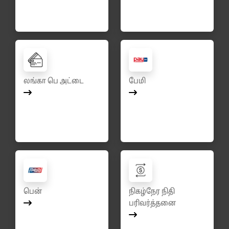
லங்கா பெ அட்டை
பேமி
பென்
நிகழ்நேர நிதி
பரிவர்த்தனை