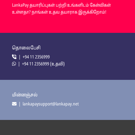
LankaPay தயாரிப்புகள் பற்றி உங்களிடம் கேள்விகள்
உள்ளதா? நாங்கள் உதவ தயாராக இருக்கிறோம்!
தொலைபேசி
| +94 11 2356999
| +94 11 2356999 (உதவி)
மின்னஞ்சல்
| lankapaysupport@lankapay.net