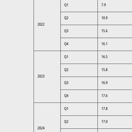
Q1
7.9
Q2
10.9
2022
Q3
15.6
Q4
16.1
Q1
16.5
Q2
15.8
2023
Q3
16.9
Q4
17.6
Q1
17.8
Q2
17.0
2024