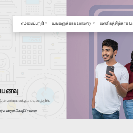
எம்மைப்பற்றி
உங்களுக்காக LankaPay
வணிகத்திற்காக La
ப்பனவு
ில் வடிவமைக்கும் பயணத்தில்.
ர் வரைவு கொடுப்பனவு