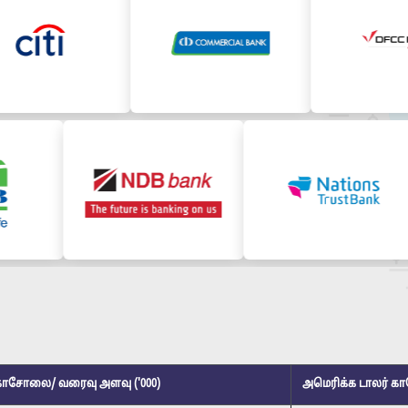
 காசோலை/ வரைவு அளவு ('000)
அமெரிக்க டாலர் க