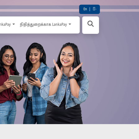
En
|
සිං
nkaPay
நிதித்துறைக்காக LankaPay