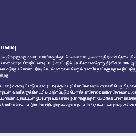
்பனவு
 தீர்வுகளுக்கு மூன்று வாரங்களுக்கும் மேலான கால அவகாசத்திற்கான தேவை நில
் வரைவு கொடுப்பனவு (UITS) எனப்படும் புரட்சிகரமானதொரு தீர்வினை 2002 ஆம் ஆண்
 எடுத்துக்கொண்ட தீர்வு செயல்முறையை வெறும் நான்கே நாட்களுக்கு மட்டுப்படுத்
ன்றது.
ிக்க டாலர் வரைவு கொடுப்பனவு (UITS) எனும் புரட்சிகர சேவையை எண்ணி பெருமிதமட
ுள்ளதுடன், வங்கிகளுக்கிடையில் மாற்றப்படும் பௌதீக காசோலைகளின் தேவையை அகற்
ப்பனவின் உதவியுடன் இப்போது உங்களால் ஒரே நாளுக்குள் அமெரிக்க டாலர் காசோலை
வங்கிகளின் செயற்பாடுகளின் ஈடுபடுத்தப்பட்டுள்ளது. LankaPay உடன் உள்நாட்டு அமெ