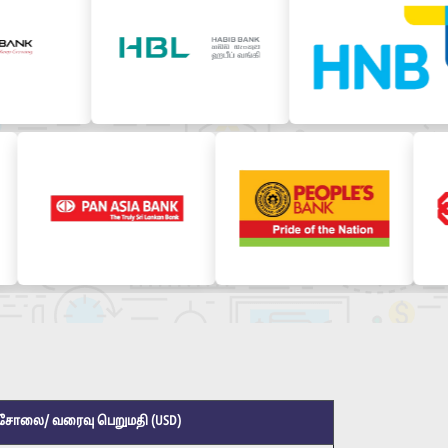
ாசோலை/ வரைவு பெறுமதி (USD)