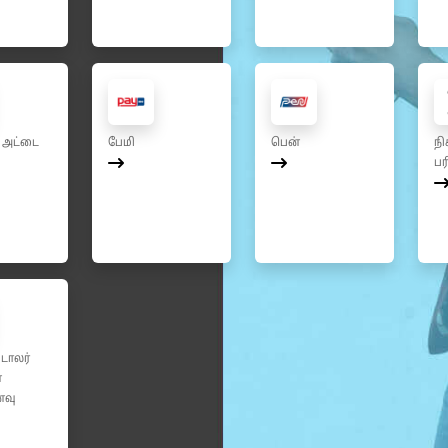
 அட்டை
பேமி
பென்
நி
பர
டாலர்
்
னவு