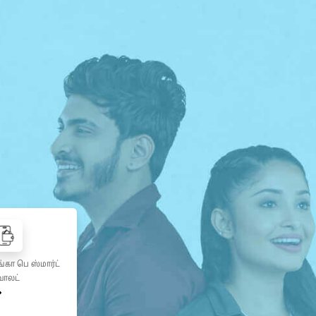
்கா பெ ஸ்மார்ட்
ொலட்