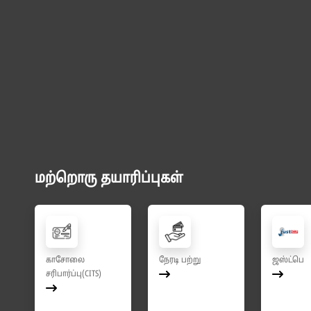
மற்றொரு தயாரிப்புகள்
காசோலை
நேரடி பற்று
ஜஸ்ட்பெ
சரிபார்ப்பு(CITS)