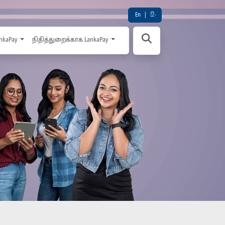
En
|
සිං
nkaPay
நிதித்துறைக்காக LankaPay