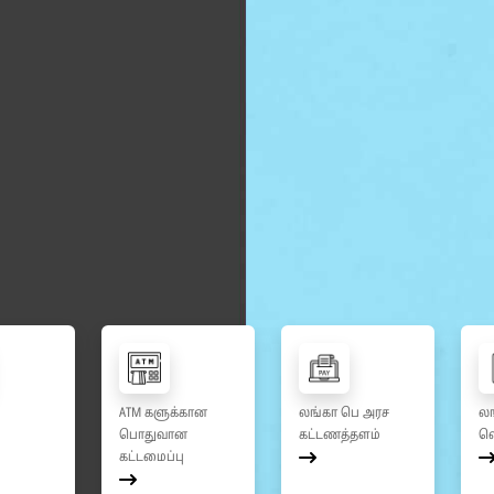
ATM களுக்கான
லங்கா பெ அரச
லங
பொதுவான
கட்டணத்தளம்
வ
கட்டமைப்பு