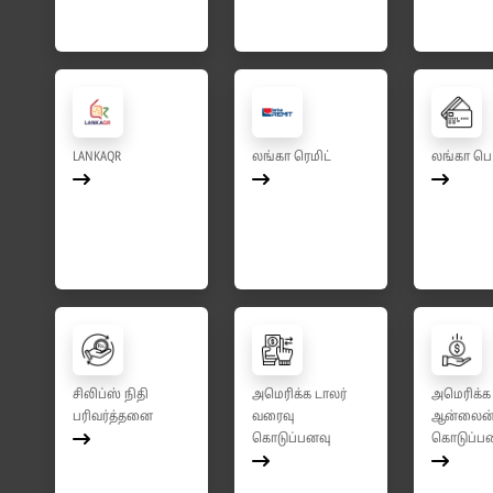
LANKAQR
லங்கா ரெமிட்
லங்கா பெ
சிலிப்ஸ் நிதி
அமெரிக்க டாலர்
அமெரிக்க 
பரிவர்த்தனை
வரைவு
ஆன்லைன
கொடுப்பனவு
கொடுப்ப