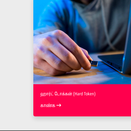
ஹார்ட் டோக்கன் (Hard Token)
காண்க