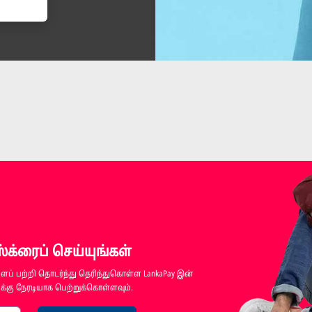
க்ரைப் செய்யுங்கள்
ப் பற்றி தொடர்ந்து தெரிந்துகொள்ள LankaPay இன்
்கு நேரடியாக பெற்றுக்கொள்ளவும்.