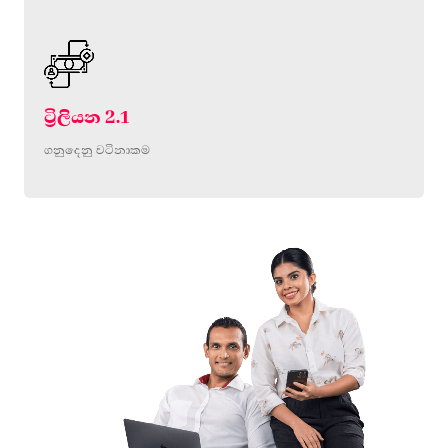
ට්‍රිලියන 2.1
ගනුදෙනු වටිනාකම