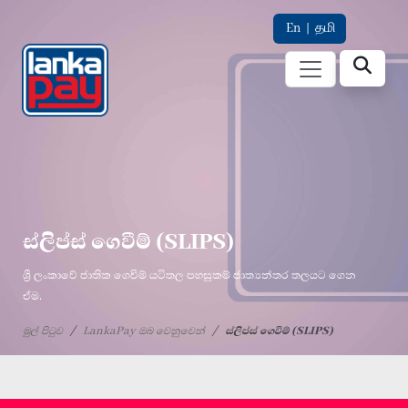
En
|
தமி
ස්ලිප්ස් ගෙවීම් (SLIPS)
ශ්‍රී ලංකාවේ ජාතික ගෙවීම් යටිතල පහසුකම් ජාත්‍යන්තර තලයට ගෙන
ඒම.
මුල් පිටුව
LankaPay ඔබ වෙනුවෙන්
ස්ලිප්ස් ගෙවීම් (SLIPS)