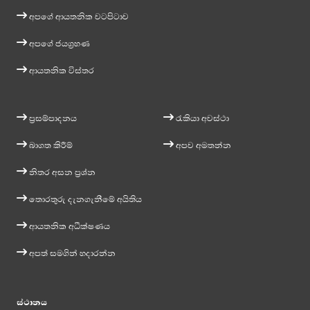
අපගේ ආයතනික වටපිටාව
අපගේ ජයග්‍රහණ
ආයතනික විස්තර
ප්‍රසම්පාදනය
රැකියා අවස්ථා
බාගත කිරීම්
අපව අමතන්න
නිතර අසන ප්‍රශ්න
තොරතුරු දැනගැනීමේ අයිතිය
ආයතනික අධීක්ෂණය
අපත් සමගින් හදාරන්න
ස්ථානය