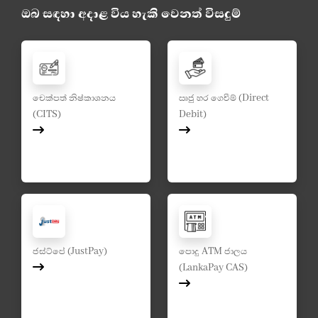
ඔබ සඳහා අදාළ විය හැකි වෙනත් විසදුම්
චෙක්පත් නිෂ්කාශනය
ඍජු හර ගෙවීම් (Direct
(CITS)
Debit)
ජස්ට්පේ (JustPay)
පොදු ATM ජාලය
(LankaPay CAS)