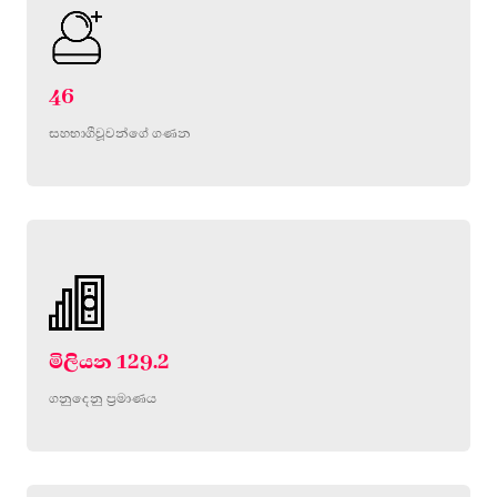
46
සහභාගීවූවන්ගේ ගණන
මිලියන 129.2
ගනුදෙනු ප්‍රමාණය