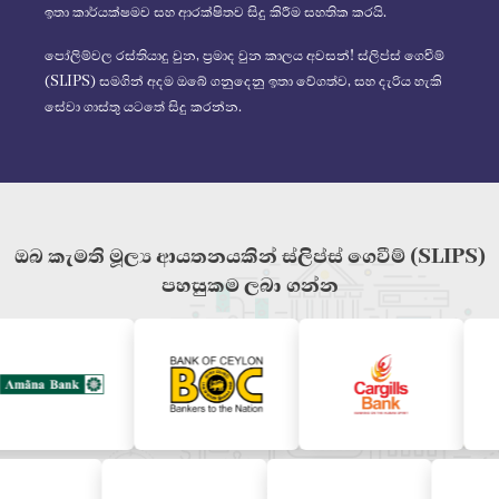
ඉතා කාර්යක්ෂමව සහ ආරක්ෂිතව සිදු කිරීම සහතික කරයි.
පෝලිම්වල රස්තියාදු වුන, ප්‍රමාද වුන කාලය අවසන්! ස්ලිප්ස් ගෙවීම්
(SLIPS) සමගින් අදම ඔබේ ගනුදෙනු ඉතා වේගත්ව, සහ දැරිය හැකි
සේවා ගාස්තු යටතේ සිදු කරන්න.
ඔබ කැමති මූල්‍ය ආයතනයකින් ස්ලිප්ස් ගෙවීම් (SLIPS)
පහසුකම ලබා ගන්න