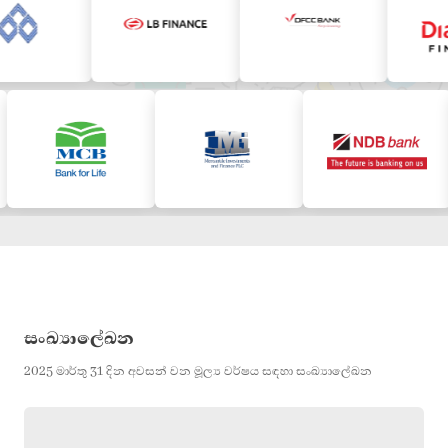
සංඛ්‍යාලේඛන
2025 මාර්තු 31 දින අවසන් වන මූල්‍ය වර්ෂය සඳහා සංඛ්‍යාලේඛන