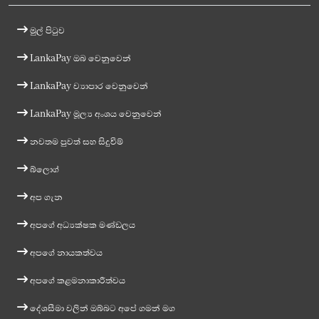
මුල් පිටුව
LankaPay ඔබ වෙනුවෙන්
LankaPay ව්‍යාපාර වෙනුවෙන්
LankaPay මූල්‍ය අංශය වෙනුවෙන්
නවතම පුවත් සහ සිදුවීම්
බ්ලොග්
අප ගැන
අපගේ අධ්‍යක්ෂක මණ්ඩලය
අපගේ නායකත්වය
අපගේ කළමනාකාරීත්වය
දේශසීමා වලින් ඔබ්බට අපේ ගමන් මග