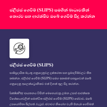
ස්ලිප්ස් ගෙවීම් (SLIPS) සමගින් බාධාවකින්
තොරව සහ ආරක්ෂිව ඔබේ ගෙවීම් සිදු කරන්න
ස්ලිප්ස් ගෙවීම් (SLIPS)
සාම්ප්‍රදායික බැංකු ගනුදෙනුවල දුෂ්කරතා සහ ප්‍රමාදවීම්වලට තිත
තබන්න. ස්ලිප්ස් ගෙවීම් (SLIPS) සමග ඉතාමත් පහසුවෙන් ඔබේ
ගනුදෙනු ඉලෙක්ට්‍රොනිකව එක් දිනක් තුල සිදු කරන්න.
LankaPay ආයතනය විසින් මෙහෙයවනු ලබන උසස් ආරක්ෂක
විශේෂාංගවලින් සමන්විත ස්ලිප්ස් ගෙවීම් (SLIPS) සේවාව, ඔබේ
උපයෝගිතා බිල්පත්, වැටුප්, ස්ථාවර නියෝග වැනි ඕනෑම ගෙවීමක්