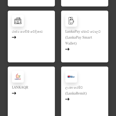
රාජ්‍ය ගෙවීම් වේදිකාව
LankaPay ස්මාට් වොලට්
(LankaPay Smart
Wallet)
LANKAQR
ලංකා රෙමිට්
(LankaRemit)