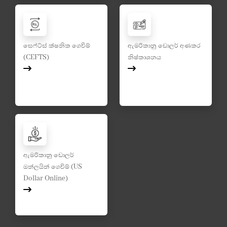
සෙෆ්ට්ස් ක්ෂනික ගෙවීම්
ඇමරිකානු ඩොලර් අණකර
(CEFTS)
නිෂ්කාශනය
ඇමරිකානු ඩොලර්
ඔන්ලයින් ගෙවීම් (US
Dollar Online)