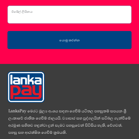
ඊමේල් ලිපිනය
යොමු කරන්න
LankaPay මෙරට මූල්‍ය අංශය සඳහා ගෙවීම් යටිතල පහසුකම් සපයන ශ්‍රී
ලංකාවේ ජාතික ගෙවීම් ජාලයයි. ව්‍යාපාර සහ පුද්ගලයින් සවිබල ගැන්වීමේ
අරමුණ සහිතව හඳුන්වා දුන් සැමට පහසුවෙන් පිවිසිය හැකි, වේගවත්,
පහසු සහ ආරක්ෂිත ගෙවීම් ක්‍රමයකි.