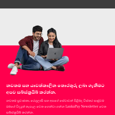
නවතම සහ යාවත්කාලීන තොරතුරු ලබා ගැනීමට
අපව සබ්ස්ක්‍රයිබ් කරන්න.
නවතම ප්‍රවණතා, රෙගුලාසි සහ අපගේ සේවාවන් පිළිබද විස්තර සෘජුවම
ඔබගේ විද්‍යුත් තැපෑල වෙත ගෙන්වා ගන්න LankaPay Newsletter වෙත
සබ්ස්ක්‍රයිබ් කරන්න.