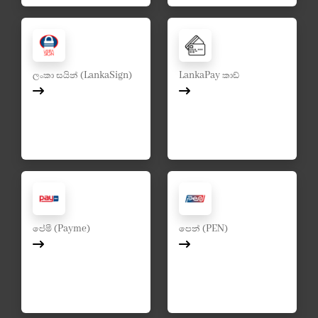
ලංකා සයින් (LankaSign)
LankaPay කාඩ්
පේමී (Payme)
පෙන් (PEN)