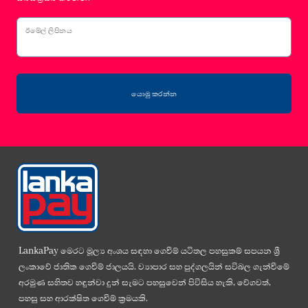
ඊමේල් ලිපිනය
යොමු කරන්න
LankaPay මෙරට මූල්‍ය අංශය සඳහා ගෙවීම් යටිතල පහසුකම් සපයන ශ්‍රී
ලංකාවේ ජාතික ගෙවීම් ජාලයයි. ව්‍යාපාර සහ පුද්ගලයින් සවිබල ගැන්වීමේ
අරමුණ සහිතව හඳුන්වා දුන් සැමට පහසුවෙන් පිවිසිය හැකි, වේගවත්,
පහසු සහ ආරක්ෂිත ගෙවීම් ක්‍රමයකි.