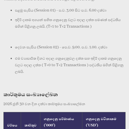
පළමු සැසිය (Session 01) - ප.ව. 3.00 සිට ප.ව. 6.00 දක්වා
ඉදිරි දාතම අගයන් සහිත ගනුදෙනු වලට අදාල දත්ත පමණක් පද්ධතිය
මගින් පිළිගනු ලබයි. (T+1 to T+2 Transactions )
දෙවන සැසිය (Session 02) - පෙ.ව. 9.00. ප.ව. 1.00. දක්වා
එම ව්‍යාපාරික දිනට අදාල ගනුදෙනුවල දත්ත සහ ඉදිරි දාතම ගනුදෙනු
වලට අදාල දත්ත ( T+0 to T+2 Transactions ) පද්ධතිය මගින් පිළිගනු
ලබයි.
කාර්තුමය සංඛ්‍යාලේඛන
2026 ජුනි 30 වන දින දක්වා කාර්තුමය සංඛ්‍යාලේඛන
ගනුදෙනු පරිමාණය
ගනුදෙනු වටිනාකම
වර්ෂය
කාර්තුව
(‘000’)
(‘USD’)