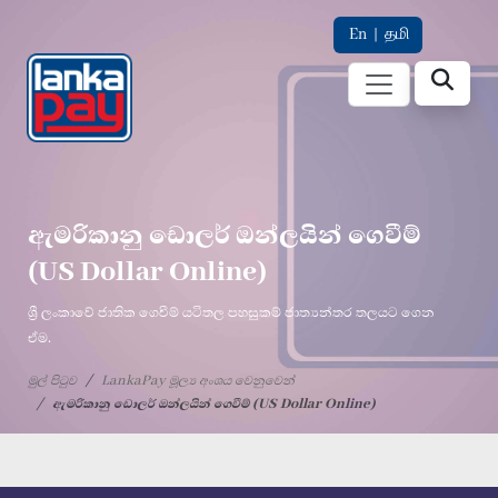
En
|
தமி
ඇමරිකානු ඩොලර් ඔන්ලයින් ගෙවීම්
(US Dollar Online)
ශ්‍රී ලංකාවේ ජාතික ගෙවීම් යටිතල පහසුකම් ජාත්‍යන්තර තලයට ගෙන
ඒම.
මුල් පිටුව
LankaPay මූල්‍ය අංශය වෙනුවෙන්
ඇමරිකානු ඩොලර් ඔන්ලයින් ගෙවීම් (US Dollar Online)