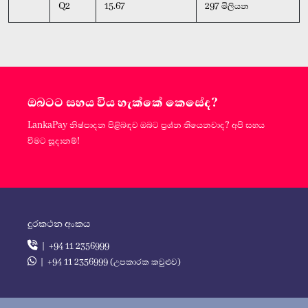
Q2
15.67
297 මිලියන
ඔබටට සහය විය හැක්කේ කෙසේද?
LankaPay නිෂ්පාදන පිළිබඳව ඔබට ප්‍රශ්න තියෙනවාද? අපි සහය
වීමට සූදානම්!
දුරකථන අංකය
| +94 11 2356999
| +94 11 2356999 (උපකාරක කවුළුව)