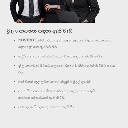
මූල්‍ය ආයතන සඳහා ඇති වාසි
NOSTRO ගිණුම් හරහා සෑම ගනුදෙනුවක්ම සිදු නොවන නිසා
ගනුදෙනු ගාස්තු අවම වීම.
දේශීය බැංකු අතර ඔබේ ඩොලර් ගනුදෙනු ආරක්ෂිත වීම.
ශ්‍රී ලංකාවෙන් පිටතට ගලායන විදේශ විනිමය අවම කිරීමට සහය
වීම.
එක් දිනක් තුල ලබන්නාගේ ගිණුමට මුදල් ලැබීම.
අඩු වටිනාකමක් සහිත වාණිජ ගනුදෙනු සඳහා වැඩි
කාර්යක්ෂමතාවයක් ඇති කිරීම.
පරිපාලන වියදම් අඩු කරගත හැකි වීම.