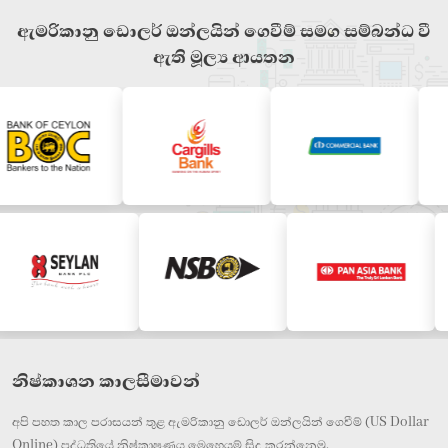
ඇමරිකානු ඩොලර් ඔන්ලයින් ගෙවීම් සමග සම්බන්ධ වී
ඇති මූල්‍ය ආයතන
නිෂ්කාශන කාලසීමාවන්
අපි පහත කාල පරාසයන් තුළ ඇමරිකානු ඩොලර් ඔන්ලයින් ගෙවීම් (US Dollar
Online) පද්ධතියේ නිෂ්කාෂණය මෙහෙයුම් සිදු කරන්නෙමු.