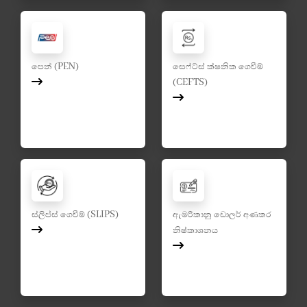
පෙන් (PEN)
සෙෆ්ට්ස් ක්ෂනික ගෙවීම්
(CEFTS)
ස්ලිප්ස් ගෙවීම් (SLIPS)
ඇමරිකානු ඩොලර් අණකර
නිෂ්කාශනය