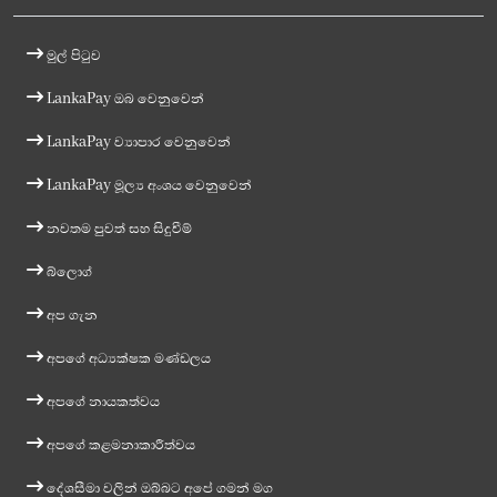
මුල් පිටුව
LankaPay ඔබ වෙනුවෙන්
LankaPay ව්‍යාපාර වෙනුවෙන්
LankaPay මූල්‍ය අංශය වෙනුවෙන්
නවතම පුවත් සහ සිදුවීම්
බ්ලොග්
අප ගැන
අපගේ අධ්‍යක්ෂක මණ්ඩලය
අපගේ නායකත්වය
අපගේ කළමනාකාරීත්වය
දේශසීමා වලින් ඔබ්බට අපේ ගමන් මග