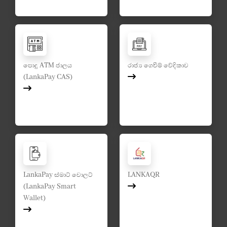
පොදු ATM ජාලය
රාජ්‍ය ගෙවීම් වේදිකාව
(LankaPay CAS)
LankaPay ස්මාට් වොලට්
LANKAQR
(LankaPay Smart
Wallet)