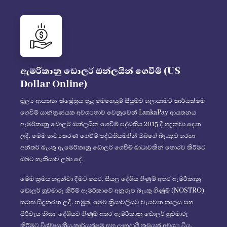
ඇමරිකානු ඩොලර් ඔන්ලයින් ගෙවීම් (US
Dollar Online)
මූල්‍ය ආයතන ක්ෂ්‍රේත්‍රය තුළ මෙහෙයුම් සියුම්ව ගලායාමට කාර්යක්ෂම
ගෙවීම් යාන්ත්‍රණයක අවශ්‍යතාව වෙනුවෙන් LankaPay ආයතනය
ඇමරිකානු ඩොලර් ඔන්ලයින් ගෙවීම් පද්ධතිය 2015 දී හදුන්වා දෙන
ලදී. මෙම නව්‍යකරණ ගෙවීම් පද්ධතියමගින් ඔබගේ බැංකුව හරහා
අන්තර් බැංකු ඇමෙරිකානු ඩොලර් ගෙවීම් බාධාවකින් තොරව කිරීමට
ඔබට හැකියාව ලබා දේ.
මෙම ක්‍රමය හඳුන්වා දීමට පෙර, සියලු දේශීය ගිණුම් අතර ඇමරිකානු
ඩොලර් හුවමාරු කිරීම් ඇමරිකාවේ අනුරූප බැංකු ගිණුම් (NOSTRO)
හරහා සිදුකරන ලදී. නමුත්, මෙම ක්‍රියාවලියට වැයවන කාලය සහ
පිරිවැය නිසා, දේශීයව ගිණුම් අතර ඇමරිකානු ඩොලර් හුවමාරු
කිරීමට විශ්වාසනීය,කාර්යක්ෂම සහ ලාභදායී ක්‍රමයක් අවශ්‍ය විය.