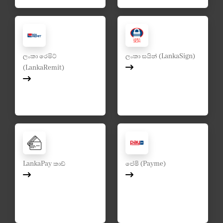
ලංකා රෙමිට්
ලංකා සයින් (LankaSign)
(LankaRemit)
LankaPay කාඩ්
පේමී (Payme)