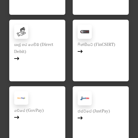
ඍජු හර ගෙවීම් (Direct
ෆින්සීසට් (FinCSIRT)
Debit)
ගව්පේ (GovPay)
ජස්ට්පේ (JustPay)