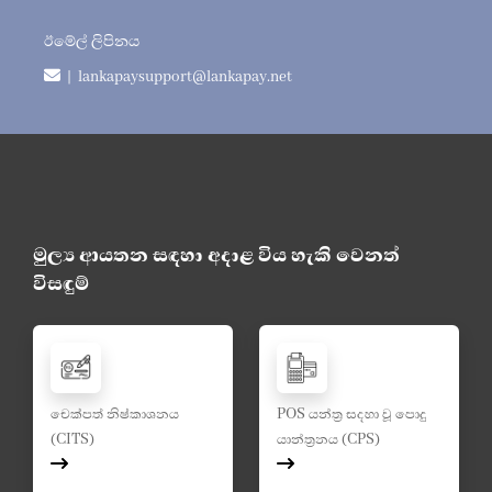
ඊමේල් ලිපිනය
| lankapaysupport@lankapay.net
මුල්‍ය ආයතන සඳහා අදාළ විය හැකි වෙනත්
විසඳුම්
චෙක්පත් නිෂ්කාශනය
POS යන්ත්‍ර සදහා වූ පොදු
(CITS)
යාන්ත්‍රනය (CPS)