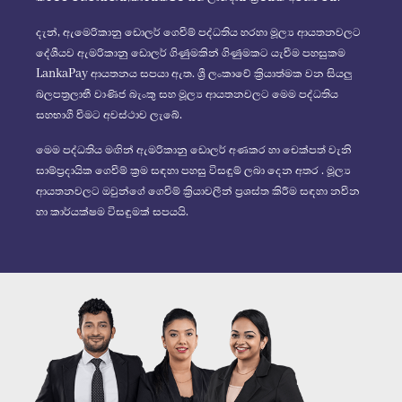
දැන්, ඇමෙරිකානු ඩොලර් ගෙවීම් පද්ධතිය හරහා මූල්‍ය ආයතනවලට
දේශීයව ඇමරිකානු ඩොලර් ගිණුමකින් ගිණුමකට යැවීම පහසුකම
LankaPay ආයතනය සපයා ඇත. ශ්‍රී ලංකාවේ ක්‍රියාත්මක වන සියලු
බලපත්‍රලාභී වාණිජ බැංකු සහ මූල්‍ය ආයතනවලට මෙම පද්ධතිය
සහභාගී වීමට අවස්ථාව ලැබේ.
මෙම පද්ධතිය මඟින් ඇමරිකානු ඩොලර් අණකර හා චෙක්පත් වැනි
සාම්ප්‍රදායික ගෙවීම් ක්‍රම සඳහා පහසු විසඳුම් ලබා දෙන අතර . මූල්‍ය
ආයතනවලට ඔවුන්ගේ ගෙවීම් ක්‍රියාවලීන් ප්‍රශස්ත කිරීම සඳහා නවීන
හා කාර්යක්ෂම විසඳුමක් සපයයි.