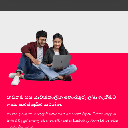
නවතම සහ යාවත්කාලීන තොරතුරු ලබා ගැනීමට
අපව සබ්ස්ක්‍රයිබ් කරන්න.
නවතම ප්‍රවණතා, රෙගුලාසි සහ අපගේ සේවාවන් පිළිබද විස්තර සෘජුවම
ඔබගේ විද්‍යුත් තැපෑල වෙත ගෙන්වා ගන්න LankaPay Newsletter වෙත
සබ්ස්ක්‍රයිබ් කරන්න.