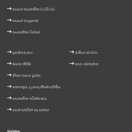
අපගේ ආයතනික වටපිටාව
අපගේ ජයග්‍රහණ
ආයතනික විස්තර
ප්‍රසම්පාදනය
රැකියා අවස්ථා
බාගත කිරීම්
අපව අමතන්න
නිතර අසන ප්‍රශ්න
තොරතුරු දැනගැනීමේ අයිතිය
ආයතනික අධීක්ෂණය
අපත් සමගින් හදාරන්න
ස්ථානය