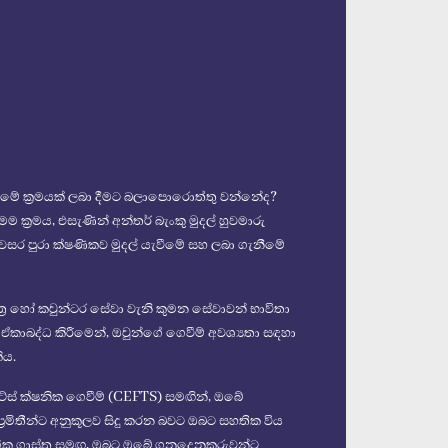
රීමේ ක්‍රමයක් ලබා දීමට බලාපොරොත්තු වන්නේද?
ක්‍රමය, එසැණින් අන්තර් බැංකු මුදල් හුවමාරු
වසර පුරා ක්ෂණිකව මුදල් යැවීමේ සහ ලබා ගැනීමේ
ර හෝ කවුන්ටර සේවා වැනි කුමන සේවාවන් භාවිතා
ඒකාබද්ධ කිරීමෙන්, ඔවුන්ගේ ගෙවීම් අවශ්‍යතා සඳහා
ිය.
ට්ස් ක්ෂනික ගෙවීම් (CEFTS) සමඟින්, ඔබේ
රමිතීන්ට අනුකූලව සිදු කරන බවට ඔබට සහතික විය
ෝගික ගාස්තු සමඟ, ඔබට ඔබේ ගනුදෙනුකරුවන්ට