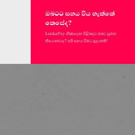
ඔබටට සහය විය හැක්කේ
කෙසේද?
LankaPay නිෂ්පාදන පිළිබඳව ඔබට ප්‍රශ්න
තියෙනවාද? අපි සහය වීමට සූදානම්!