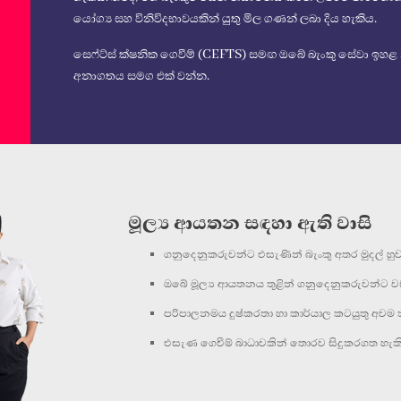
යෝග්‍ය සහ විනිවිදභාවයකින් යුතු මිල ගණන් ලබා දිය හැකිය.
සෙෆ්ට්ස් ක්ෂනික ගෙවීම් (CEFTS) සමඟ ඔබේ බැංකු සේවා ඉහළ නං
අනාගතය සමග එක් වන්න.
මූල්‍ය ආයතන සඳහා ඇති වාසි
ගනුදෙනුකරුවන්ට එසැණින් බැංකු අතර මුදල් හුව
ඔබේ මූල්‍ය ආයතනය තුළින් ගනුදෙනුකරුවන්ට වඩාත
පරිපාලනමය දුෂ්කරතා හා කාර්යාල කටයුතු අවම 
එසැණ ගෙවීම් බාධාවකින් තොරව සිදුකරගත හැක