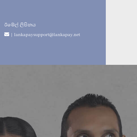
ඊමේල් ලිපිනය
| lankapaysupport@lankapay.net