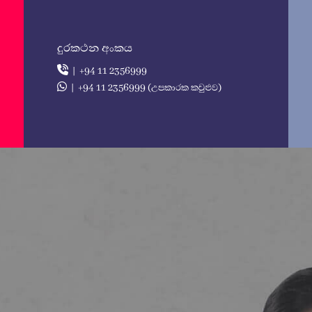
දුරකථන අංකය
| +94 11 2356999
| +94 11 2356999 (උපකාරක කවුළුව)