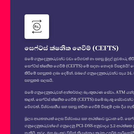
සෙෆ්ට්ස් ක්ෂනික ගෙවීම් (CEFTS)
ඔබේ ගනුදෙනුකරුවන්ට වඩා වේගවත් හා පහසු මුදල් හුවමාරු කි
සෙෆ්ට්ස් ක්ෂනික ගෙවීම් (CEFTS) මේ සදහා හොඳම විසඳුමයි! මෙම 
කිරීමේ පහසුකම ලබා දෙමින්, ඔබගේ ගනුදෙනුකරුවන්ට පැය 24, 
පහසුකම සලසයි.
ඔබේ ගනුදෙනුකරුවන් අන්තර්ජාල බැංකුකරණ සේවා, ATM යන්ත්‍
කළත්, සෙෆ්ට්ස් ක්ෂනික ගෙවීම් (CEFTS) ඔබේ බැංකු සේවාවන්ට 
වේගවත්, විශ්වාසනීය සහ පහසු නවීන ගෙවීම් විසඳුම් ලබා දිය හැක
මූල්‍ය ආයතනයක් ලෙස විශ්වාසය සහ ආරක්ෂාව ප්‍රධාන වේ. සෙෆ්
ගනුදෙනුකරුවන්ගේ ගනුදෙනු PCI-DSS අනුවාදය 3.2 ආරක්ෂක ප්‍
හැකියි. තවද, මහ බැංකුව විසින් නියාමනය කරන උපරිම පාරිභ