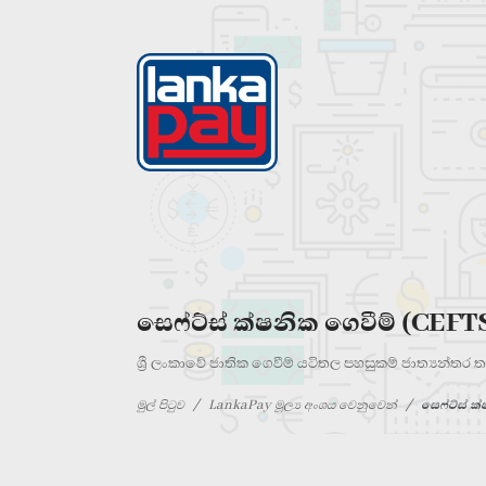
සෙෆ්ට්ස් ක්ෂනික ගෙවීම් (CEFT
ශ්‍රී ලංකාවේ ජාතික ගෙවීම් යටිතල පහසුකම් ජාත්‍යන්ත
මුල් පිටුව
LankaPay මූල්‍ය අංශය වෙනුවෙන්
සෙෆ්ට්ස් ක