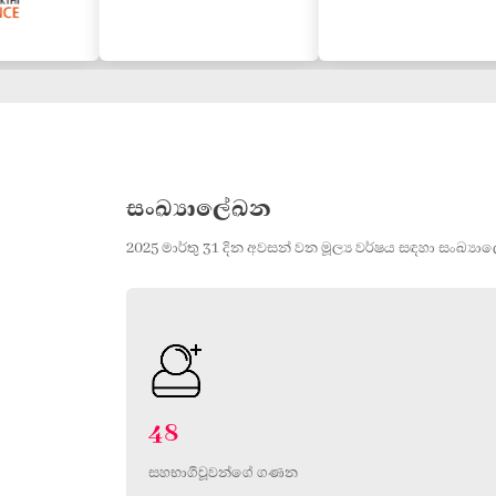
සංඛ්‍යාලේඛන
2025 මාර්තු 31 දින අවසන් වන මූල්‍ය වර්ෂය සඳහා සංඛ්‍ය
48
සහභාගීවූවන්ගේ ගණන