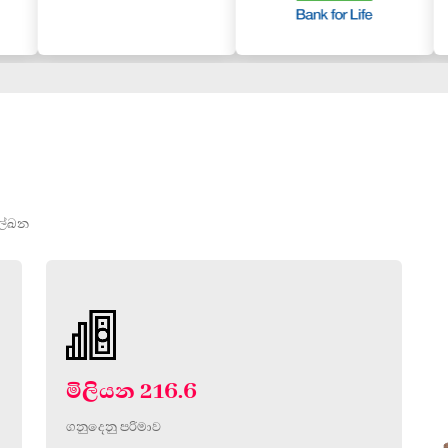
ාලේඛන
මිලියන 216.6
ගනුදෙනු පරිමාව