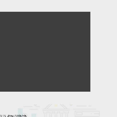
ූල්‍ය ආයතන