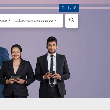
En
|
தமி
නුවෙන්
LankaPay මූල්‍ය අංශය වෙනුවෙන්