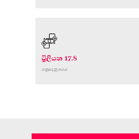
ට්‍රිලියන 17.8
ගනුදෙනු අගය