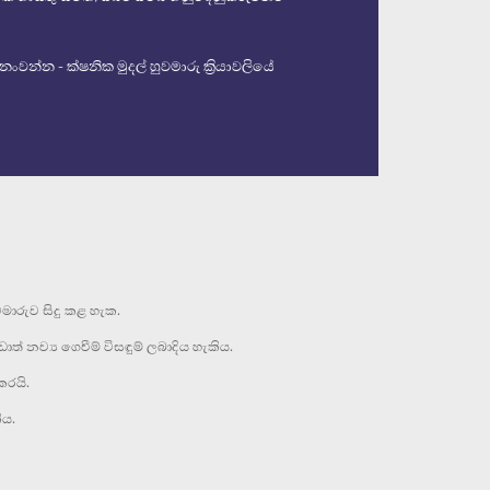
වන්න - ක්ෂනික මුදල් හුවමාරු ක්‍රියාවලියේ
මාරුව සිදු කළ හැක.
් නව්‍ය ගෙවීම් විසඳුම් ලබාදිය හැකිය.
කරයි.
ිය.