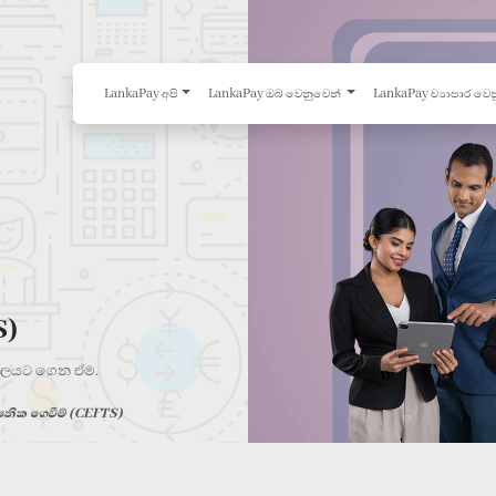
LankaPay අපි
LankaPay ඔබ වෙනුවෙන්
LankaPay ව්‍යාපාර වෙ
S)
ර තලයට ගෙන ඒම.
්ෂනික ගෙවීම් (CEFTS)