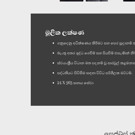
මූලික ලක්ෂණ
ගනුදෙනු අධීක්ෂණය කිරීමට සහ පෙර සූදානම් කළ
බැංකු අතර ශුද්ධ ගෙවීම් සහ පියවීම් එසැණින් න
ස්වයංක්‍රීය විධාන මත පදනම් වූ ආරවුල් කළමන
පද්ධතියට පිවිසීම සඳහා විවිධ පරිශීලක මට්ටම්.
24 X 365 සහාය සේවා
සෙෆ්ට්ස් 