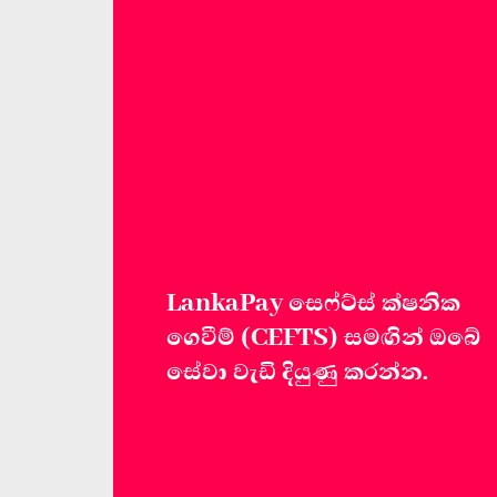
LankaPay සෙෆ්ට්ස් ක්ෂනික
ගෙවීම් (CEFTS) සමඟින් ඔබේ
සේවා වැඩි දියුණු කරන්න.