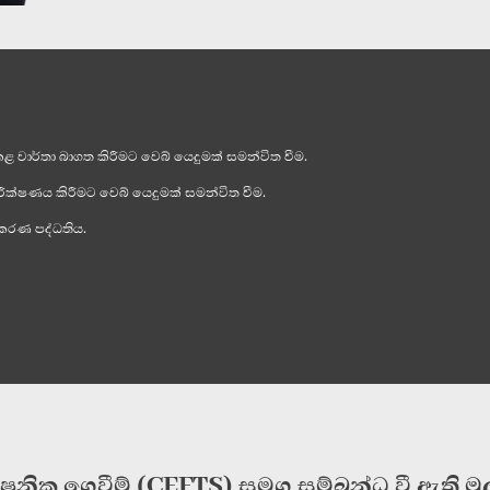
 වාර්තා බාගත කිරීමට වෙබ් යෙදුමක් සමන්විත වීම.
ිරීක්ෂණය කිරීමට වෙබ් යෙදුමක් සමන්විත වීම.
ාකරණ පද්ධතිය.
ක්ෂනික ගෙවීම් (CEFTS) සමග සම්බන්ධ වී ඇති ම