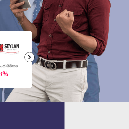
ස් හිමිකම
කොටස් හිමිකම
කොටස් හිම
.56%
1.31%
0.99%