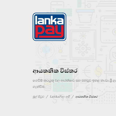
ආයතනික විස්තර
ගෙවීම් කටයුතු වල ආරක්ෂාව සහ පහසුව ඉහළ නංවා ශ්‍රී 
ගැන්වීම.
මුල් පිටුව
LankaPay අපි
ආයතනික විස්තර