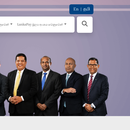
En
|
தமி
නුවෙන්
LankaPay මූල්‍ය අංශය වෙනුවෙන්