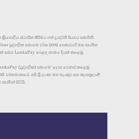
‍රියාවලිය ස්ථාපිත කිරීමට ගත් දූරදර්ශී පියවර සමඟිනි.
aClear පුද්ගලික සමාගම වර්ෂ 2002 පෙබරවාරි මස ආරම්භ
 දීමත් සමග LankaPay වෙළඳ නාමය දියත් කළෙමු.
LankaPay (පුද්ගලික) සමාගම' ලෙස වෙනස් කළෙමු.
ර්තමානයේ, අපි ශ්‍රී ලංකා මහ බැංකුව සහ බලපත්‍රලාභී
රමින් සිටියි.