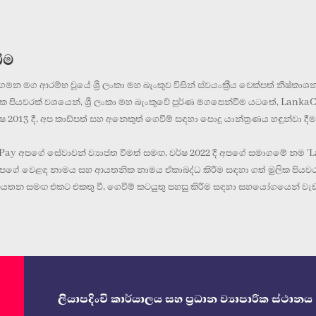
ිම
න මග ආරම්භ වූයේ ශ්‍රී ලංකා මහ බැංකුව විසින් ස්වයංක්‍රීය චෙක්පත් නිෂ්කාශන ක්
ලික පියවරක් වශයෙන්, ශ්‍රී ලංකා මහ බැංකුවේ පුර්ණ මගපෙන්වීම යටතේ, Lank
ර්ෂ 2013 දී, අප කාඩ්පත් සහ අනෙකුත් ගෙවීම් සඳහා පොදු යාන්ත්‍රණය හඳුන්වා
ay අපගේ සේවාවන් ව්‍යාප්ත වීමත් සමඟ, වර්ෂ 2022 දී අපගේ සමාගමේ නම '
ගේ වෙළඳ නාමය සහ ආයතනික නාමය ඒකාබද්ධ කිරීම සඳහා ගත් මුලික පියවරකි. ව
 ආයතන සමඟ එකට එකතු වී, ගෙවීම් කටයුතු පහසු කිරීම සඳහා සහයෝගයෙන් වැඩ ක
ලියාපදිංචි කාර්යාලය සහ ප්‍රධාන ව්‍යාපාරික ස්ථානය