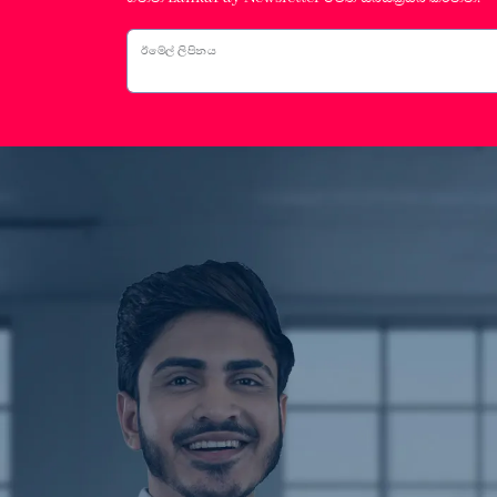
ඊමේල් ලිපිනය