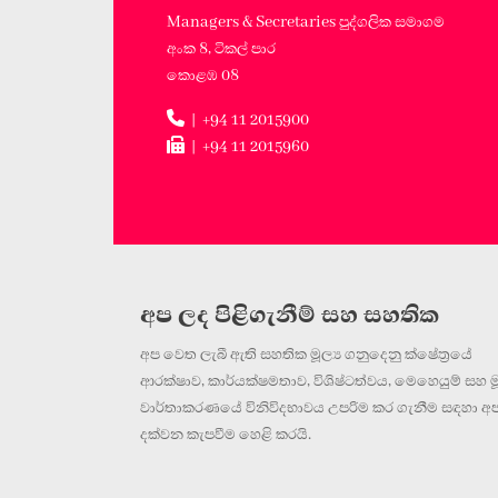
Managers & Secretaries පුද්ගලික සමාගම
අංක 8, ටිකල් පාර
කොළඹ 08
| +94 11 2015900
| +94 11 2015960
අප ලද පිළිගැනීම් සහ සහතික
අප වෙත ලැබී ඇති සහතික මූල්‍ය ගනුදෙනු ක්ෂේත්‍රයේ
ආරක්ෂාව, කාර්යක්ෂමතාව, විශිෂ්ටත්වය, මෙහෙයුම් සහ මූ
වාර්තාකරණයේ විනිවිදභාවය උපරිම කර ගැනීම සඳහා අ
දක්වන කැපවීම හෙළි කරයි.