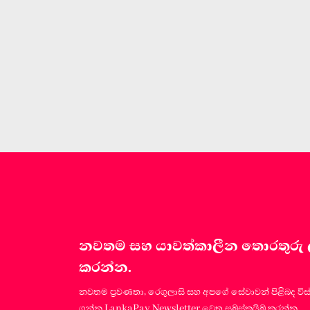
නවතම සහ යාවත්කාලීන තොරතුරු ලබා
කරන්න.
නවතම ප්‍රවණතා, රෙගුලාසි සහ අපගේ සේවාවන් පිළිබද විස
ගන්න LankaPay Newsletter වෙත සබ්ස්ක්‍රයිබ් කරන්න.