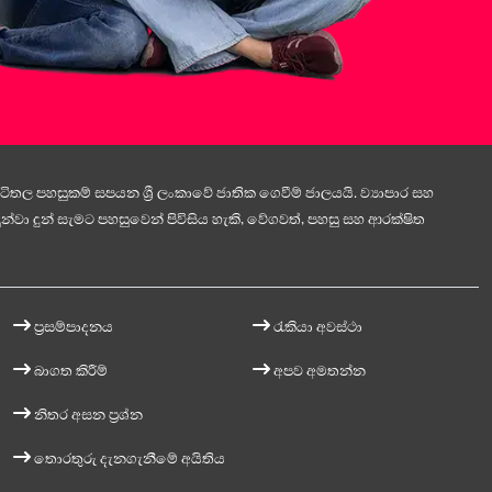
ිතල පහසුකම් සපයන ශ්‍රී ලංකාවේ ජාතික ගෙවීම් ජාලයයි. ව්‍යාපාර සහ
න්වා දුන් සැමට පහසුවෙන් පිවිසිය හැකි, වේගවත්, පහසු සහ ආරක්ෂිත
ප්‍රසම්පාදනය
රැකියා අවස්ථා
බාගත කිරීම්
අපව අමතන්න
නිතර අසන ප්‍රශ්න
තොරතුරු දැනගැනීමේ අයිතිය