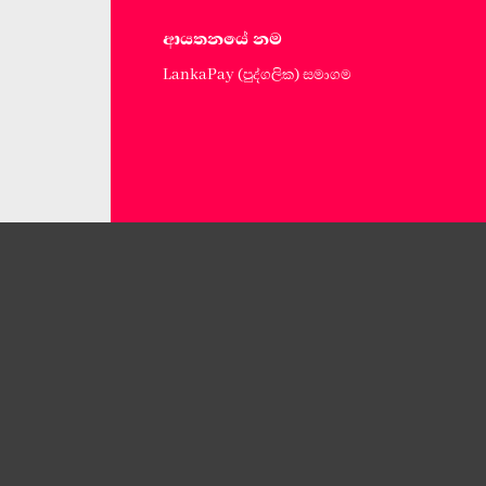
ආයතනයේ නම
LankaPay (පුද්ගලික) සමාගම