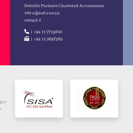
Deloitte Partners Chartered Accountants
100 බ්‍රේබෘක් පෙදෙස
කොළඹ 2
| +94 11 7719700
| +94 11 2697369
ල්‍ය
ප