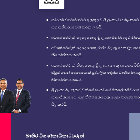
සමාගම් ව්‍යවස්ථාවට අනුකූලව ශ්‍රී ලංකා මහ බැංකුවේ
සභාපතිවරයා පත් කරනු ලබයි.
අධ්‍යක්ෂවරුන් දෙදෙනෙකු ශ්‍රී ලංකා මහ බැංකුව න
අධ්‍යක්ෂවරුන් දෙදෙනෙකු රාජ්‍ය බැංකු දෙක (ලංක
නියෝජනය කරයි.
අධ්‍යක්ෂවරුන් තිදෙනෙකු ශ්‍රී ලංකා බැංකු සංගමය 
ඔවුන්ගෙන් දෙදෙනෙක් පුද්ගලික දේශීය වාණිජ බැංකු
නියෝජනය කරයි.
ශ්‍රී ලංකා බැංකුකරුවන්ගේ සංගමයේ මහලේකම්වරයා
සාමාජිකයා වේ. ඔහු නිරීක්ෂකයෙකු ලෙස කටයුතු කරන
සිදු කරයි.
බාහිර විගණකාධිකාරීවරුන්