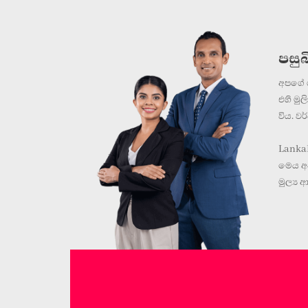
පසුබ
අපගේ ගම
එහි මු
විය. ව
LankaP
මෙය අප
මුල්‍ය