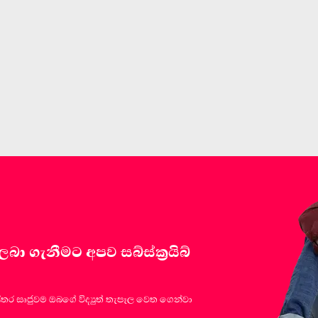
 ගැනීමට අපව සබ්ස්ක්‍රයිබ්
්තර සෘජුවම ඔබගේ විද්‍යුත් තැපෑල වෙත ගෙන්වා