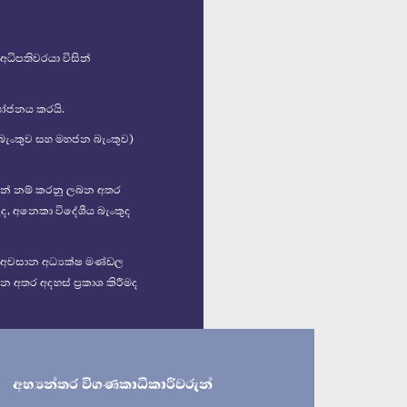
 අධිපතිවරයා විසින්
ියෝජනය කරයි.
ා බැංකුව සහ මහජන බැංකුව)
විසින් නම් කරනු ලබන අතර
ද, අනෙකා විදේශීය බැංකුද
 අවසාන අධ්‍යක්ෂ මණ්ඩල
 අතර අදහස් ප්‍රකාශ කිරීමද
අභ්‍යන්තර විගණකාධිකාරීවරුන්