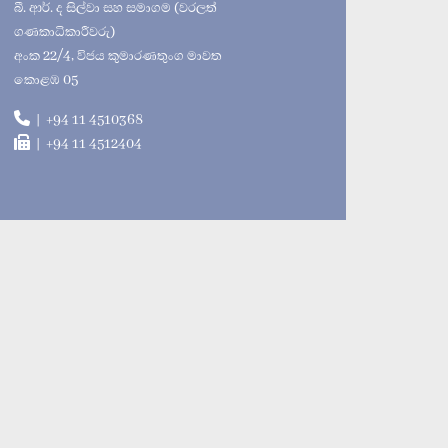
බී. ආර්. ද සිල්වා සහ සමාගම (වරලත්
ගණකාධිකාරීවරු)
අංක 22/4, විජය කුමාරණතුංග මාවත
කොළඹ 05
| +94 11 4510368
| +94 11 4512404