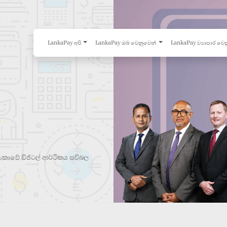
LankaPay අපි
LankaPay ඔබ වෙනුවෙන්
LankaPay ව්‍යාපාර වෙ
ලංකාවේ ඩිජිටල් ආර්ථිකය සවිබල