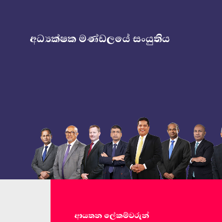
අධ්‍යක්ෂක මණ්ඩලයේ සංයුතිය
ආයතන ලේකම්වරුන්