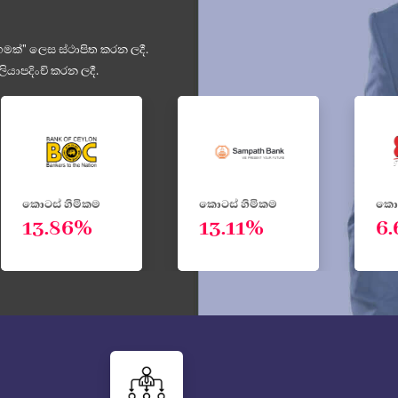
මක්" ලෙස ස්ථාපිත කරන ලදී.
යාපදිංචි කරන ලදී.
කොටස් හිමිකම
කොටස් හිමිකම
කොට
13.11%
6.6%
6