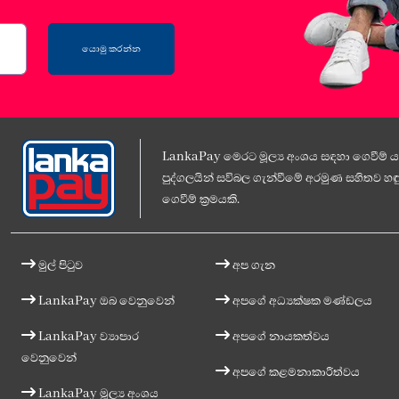
යොමු කරන්න
LankaPay මෙරට මූල්‍ය අංශය සඳහා ගෙවීම් යට
පුද්ගලයින් සවිබල ගැන්වීමේ අරමුණ සහිතව හඳු
ගෙවීම් ක්‍රමයකි.
මුල් පිටුව
අප ගැන
LankaPay ඔබ වෙනුවෙන්
අපගේ අධ්‍යක්ෂක මණ්ඩලය
LankaPay ව්‍යාපාර
අපගේ නායකත්වය
වෙනුවෙන්
අපගේ කළමනාකාරීත්වය
LankaPay මූල්‍ය අංශය