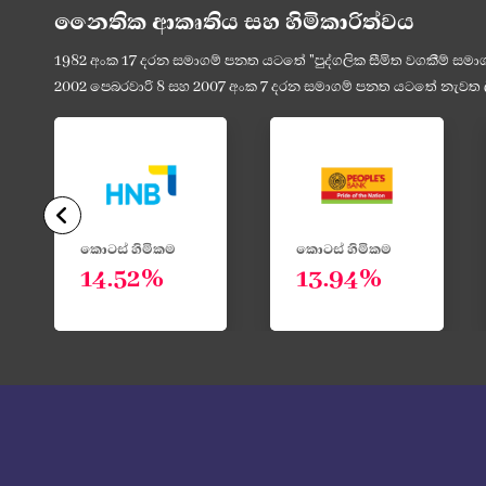
නෛතික ආකෘතිය සහ හිමිකාරිත්වය
1982 අංක 17 දරන සමාගම් පනත යටතේ "පුද්ගලික සීමිත වගකීම් සමාග
2002 පෙබරවාරි 8 සහ 2007 අංක 7 දරන සමාගම් පනත යටතේ නැවත ලි
කොටස් හිමිකම
කොටස් හිමිකම
13.94%
13.86%