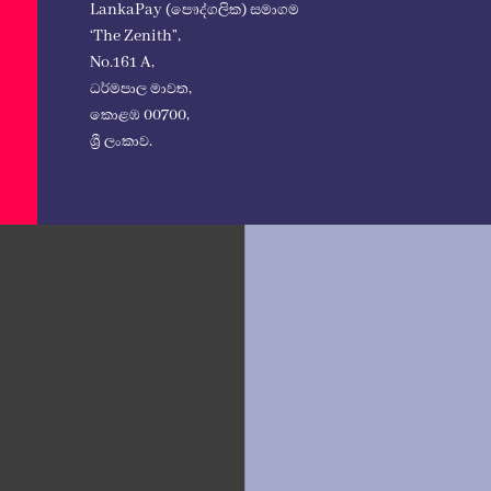
LankaPay (පෞද්ගලික) සමාගම
‘The Zenith”,
No.161 A,
ධර්මපාල මාවත,
කොළඹ 00700,
ශ්‍රී ලංකාව.