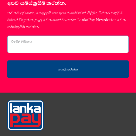
අපව සබ්ස්ක්‍රයිබ් කරන්න.
නවතම ප්‍රවණතා, රෙගුලාසි සහ අපගේ සේවාවන් පිළිබද විස්තර සෘජුවම
ඔබගේ විද්‍යුත් තැපෑල වෙත ගෙන්වා ගන්න LankaPay Newsletter වෙත
සබ්ස්ක්‍රයිබ් කරන්න.
ඊමේල් ලිපිනය
යොමු කරන්න