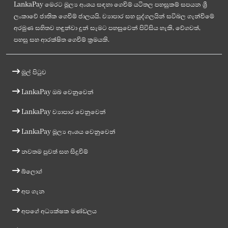
LankaPay මෙරට මූල්‍ය අංශය සඳහා ගෙවීම් යටිතල පහසුකම් සපයන ශ්‍රී
ලංකාවේ ජාතික ගෙවීම් ජාලයයි. ව්‍යාපාර සහ පුද්ගලයින් සවිබල ගැන්වීමේ
අරමුණ සහිතව හඳුන්වා දුන් සැමට පහසුවෙන් පිවිසිය හැකි, වේගවත්,
පහසු සහ ආරක්ෂිත ගෙවීම් ක්‍රමයකි.
මුල් පිටුව
LankaPay ඔබ වෙනුවෙන්
LankaPay ව්‍යාපාර වෙනුවෙන්
LankaPay මූල්‍ය අංශය වෙනුවෙන්
නවතම පුවත් සහ සිදුවීම්
බ්ලොග්
අප ගැන
අපගේ අධ්‍යක්ෂක මණ්ඩලය