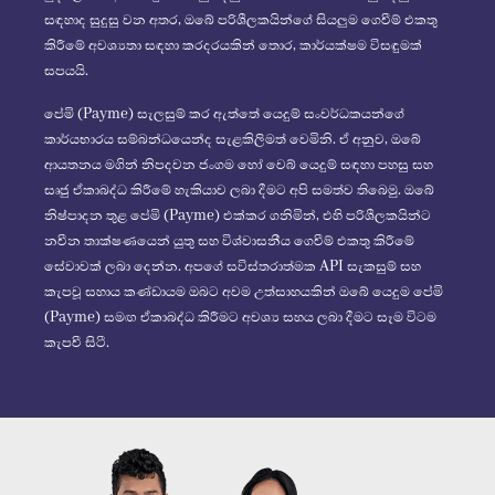
සඳහාද සුදුසු වන අතර, ඔබේ පරිශීලකයින්ගේ සියලුම ගෙවීම් එකතු
කිරීමේ අවශ්‍යතා සඳහා කරදරයකින් තොර, කාර්යක්ෂම විසඳුමක්
සපයයි.
පේමි (Payme) සැලසුම් කර ඇත්තේ යෙදුම් සංවර්ධකයන්ගේ
කාර්යභාරය සම්බන්ධයෙන්ද සැළකිලිමත් වෙමිනි. ඒ අනුව, ඔබේ
ආයතනය මගින් නිපදවන ජංගම හෝ වෙබ් යෙදුම් සඳහා පහසු සහ
සෘජු ඒකාබද්ධ කිරීමේ හැකියාව ලබා දීමට අපි සමත්ව තිබෙමු. ඔබේ
නිෂ්පාදන තුළ පේමි (Payme) එක්කර ගනිමින්, එහි පරිශීලකයින්ට
නවීන තාක්ෂණයෙන් යුතු සහ විශ්වාසනීය ගෙවීම් එකතු කිරීමේ
සේවාවක් ලබා දෙන්න. අපගේ සවිස්තරාත්මක API සැකසුම් සහ
කැපවූ සහාය කණ්ඩායම ඔබට අවම උත්සාහයකින් ඔබේ යෙදුම පේමි
(Payme) සමඟ ඒකාබද්ධ කිරීමට අවශ්‍ය සහය ලබා දීමට සෑම විටම
කැපවී සිටී.