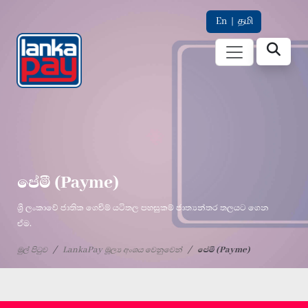
En
|
தமி
පේමී (Payme)
ශ්‍රී ලංකාවේ ජාතික ගෙවීම් යටිතල පහසුකම් ජාත්‍යන්තර තලයට ගෙන
ඒම.
මුල් පිටුව
LankaPay මූල්‍ය අංශය වෙනුවෙන්
පේමී (Payme)