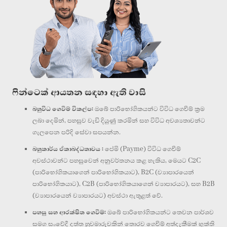
ෆින්ටෙක් ආයතන සඳහා ඇති වාසි
බහුවිධ ගෙවීම් විකල්ප:
ඔබේ පාරිභෝගිකයන්ට විවිධ ගෙවීම් ක්‍රම
ලබා දෙමින්, පහසුව වැඩි දියුණු කරමින් සහ විවිධ අවශ්‍යතාවන්ට
ගැලපෙන පරිදි සේවා සපයන්න.
බහුකාර්ය ඒකාබද්ධතාවය :
පේමි (Payme) විවිධ ගෙවීම්
අවස්ථාවන්ට පහසුවෙන් අනුවර්තනය කළ හැකිය, මෙයට C2C
(පාරිභෝගිකයාගෙන් පාරිභෝගිකයාට), B2C (ව්‍යාපාරයෙන්
පාරිභෝගිකයාට), C2B (පාරිභෝගිකයාගෙන් ව්‍යාපාරයට), සහ B2B
(ව්‍යාපාරයෙන් ව්‍යාපාරයට) අවස්ථා ඇතුළත් වේ.
පහසු සහ ආරක්ෂිත ගෙවීම්:
ඔබේ පාරිභෝගිකයන්ට තෙවන පාර්ශව
සමග සංවේදී දත්ත හුවමාරුවකින් තොරව ගෙවීම් අත්දැකීමක් භුක්ති