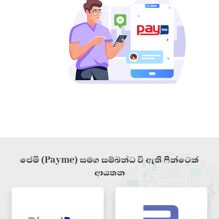
පේමී (Payme) සමග සම්බන්ධ වී ඇති ෆින්ටෙක්
ආයතන