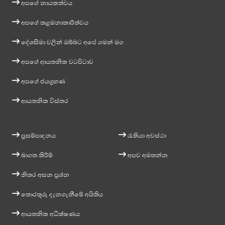
අපගේ නායකත්වය
අපගේ කළමනාකාරීත්වය
දේශසීමා වලින් ඔබ්බට අපේ ගමන් මග
අපගේ ආයතනික වටපිටාව
අපගේ ජයග්‍රහණ
ආයතනික විස්තර
ප්‍රසම්පාදනය
රැකියා අවස්ථා
බාගත කිරීම්
අපව අමතන්න
නිතර අසන ප්‍රශ්න
තොරතුරු දැනගැනීමේ අයිතිය
ආයතනික අධීක්ෂණය