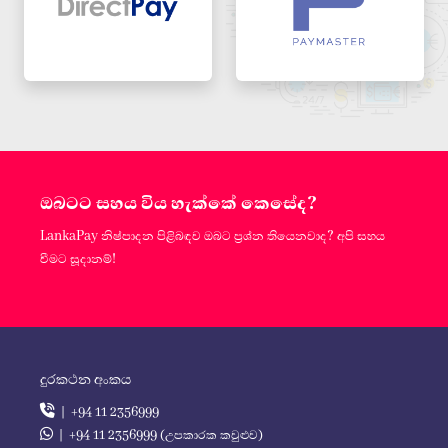
ඔබටට සහය විය හැක්කේ කෙසේද?
LankaPay නිෂ්පාදන පිළිබඳව ඔබට ප්‍රශ්න තියෙනවාද? අපි සහය
වීමට සූදානම්!
දුරකථන අංකය
| +94 11 2356999
| +94 11 2356999 (උපකාරක කවුළුව)