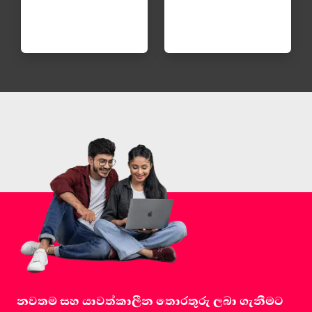
නවතම සහ යාවත්කාලීන තොරතුරු ලබා ගැනීමට