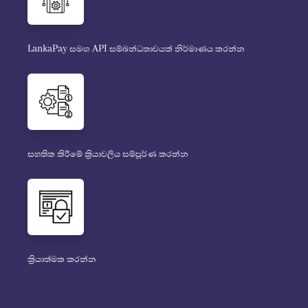
LankaPay සමඟ API සම්බන්ධතාවයක් නිර්මාණය කරන්න
සහතික කිරීමේ ක්‍රියාවලිය සම්පූර්ණ කරන්න
ක්‍රියාත්මක කරන්න