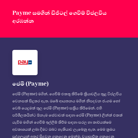
Payme සමගින් ඩිජිටල් ගෙවීම් විප්ලවීය
අරඹන්න
පේමී (Payme)
පේමි (Payme) මගින්, ගෙවීම් එකතු කිරීමේ ක්‍රියාවලිය තුළ විප්ලවීය
වෙනසක් සිදුකර ඇත. ඔබේ ආයතනය මගින් නිපදවන ජංගම හෝ
වෙබ් යෙදුමක් තුල පේමි (Payme) සක්‍රිය කිරීමෙන්, එහි
පරිශීලකයින්ට ඕනෑම සේවාවක් සඳහා පේමි (Payme) ලින්ක් එකක්
යැවීම මඟින් ගෙවීම් ඉල්ලීම් කිරීම සඳහා සරල හා කාර්යක්ෂම
අවකාශයක් ලබා දීමට ඔබට හැකියාව ලැබෙනු ඇත. මෙම ක්‍රමය
පුද්ගලයන් අතර සිදුවන ගනුදෙනු මෙන්ම, ව්‍යාපාරික ගනුදෙනු