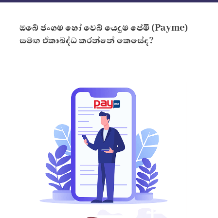
ඔබේ ජංගම හෝ වෙබ් යෙදුම පේමි (Payme)
සමඟ ඒකාබද්ධ කරන්නේ කෙසේද?