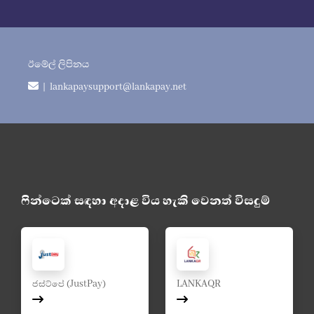
ඊමේල් ලිපිනය
| lankapaysupport@lankapay.net
ෆින්ටෙක් සඳහා අදාළ විය හැකි වෙනත් විසදුම්
ජස්ට්පේ (JustPay)
LANKAQR