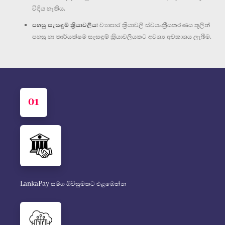
විඳිය හැකිය.
පහසු සැසඳුම් ක්‍රියාවලිය:
ව්‍යාපාර ක්‍රියාවලි ස්වයංක්‍රීයකරණය තුලින්
පහසු හා කාර්යක්ෂම සැසඳුම් ක්‍රියාවලියකට අවශ්‍ය අවකාශය ලැබීම.
01
LankaPay සමග ගිවිසුමකට එළඹෙන්න