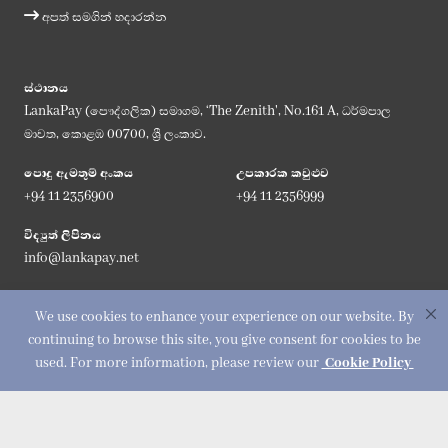
අපත් සමගින් හදාරන්න
ස්ථානය
LankaPay (පෞද්ගලික) සමාගම, ‘The Zenith', No.161 A, ධර්මපාල
මාවත, කොළඹ 00700, ශ්‍රී ලංකාව.
පොදු ඇමතුම් අංකය
උපකාරක කවුළුව
+94 11 2356900
+94 11 2356999
විද්‍යුත් ලිපිනය
info@lankapay.net
අප සමග එක්වන්න :
We use cookies to enhance your experience on our website. By
continuing to browse this site, you give consent for cookies to be
used. For more information, please review our
Cookie Policy
© 2026 LankaPay. All rights reserved.
Designed & Developed by