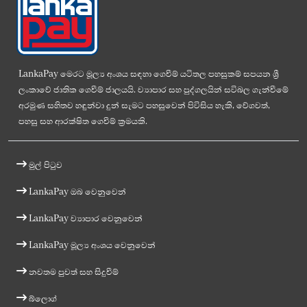
LankaPay මෙරට මූල්‍ය අංශය සඳහා ගෙවීම් යටිතල පහසුකම් සපයන ශ්‍රී
ලංකාවේ ජාතික ගෙවීම් ජාලයයි. ව්‍යාපාර සහ පුද්ගලයින් සවිබල ගැන්වීමේ
අරමුණ සහිතව හඳුන්වා දුන් සැමට පහසුවෙන් පිවිසිය හැකි, වේගවත්,
පහසු සහ ආරක්ෂිත ගෙවීම් ක්‍රමයකි.
මුල් පිටුව
LankaPay ඔබ වෙනුවෙන්
LankaPay ව්‍යාපාර වෙනුවෙන්
LankaPay මූල්‍ය අංශය වෙනුවෙන්
නවතම පුවත් සහ සිදුවීම්
බ්ලොග්