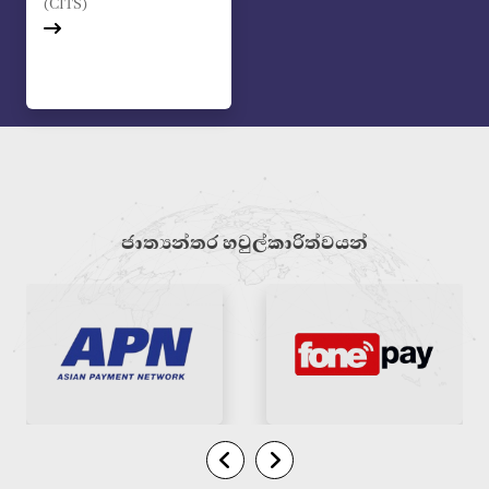
(CITS)
ජාත්‍යන්තර හවුල්කාරිත්වයන්