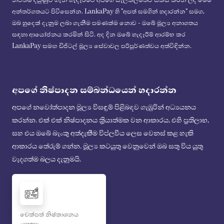
නවතම දියුණුව ගැන හැදෑරීමට අපගේ සැලකිලිමත්ව සකස් කරන ලද මෙම
අන්තර්ගතයට පිවිසෙන්න. LankaPay හි "අපත් සමගින් හදාරන්න" සමග,
ඔබ හුදෙක් දැනුම ලබා ගැනීම පමණක්ම නොව - ඔබේ මූල්‍ය අනාගතය
සඳහා ආයෝජනය කරමින් සිටී. අද දින ඔබේ හැදෑරීම් ආරම්භ කර
LankaPay සමඟ ඩිජිටල් මූල්‍ය සේවාවල පරිපූර්ණත්වය අත්විඳින්න.
අපගේ නිෂ්පාදන සම්බන්ධයෙන් හදාරන්න
අපගේ නවෝත්පාදන මූල්‍ය විසඳුම් පිළිබඳව ගැඹුරින් අධ්‍යයනය
කරන්න. එක් එක් නිෂ්පාදනය ක්‍රියාත්මක වන ආකාරය, එහි ප්‍රතිලාභ,
සහ එය ඔබේ බැංකු අත්දැකීම විප්ලවීය ලෙස වෙනස් කළ හැකි
ආකාරය තේරුම් ගන්න. මූල්‍ය කටයුතු වෙනුවෙන් ඔබ සතු විය යුතු
වැදගත්ම බලය දැනුමයි.
චෙක්පත් නිෂ්කාශනය