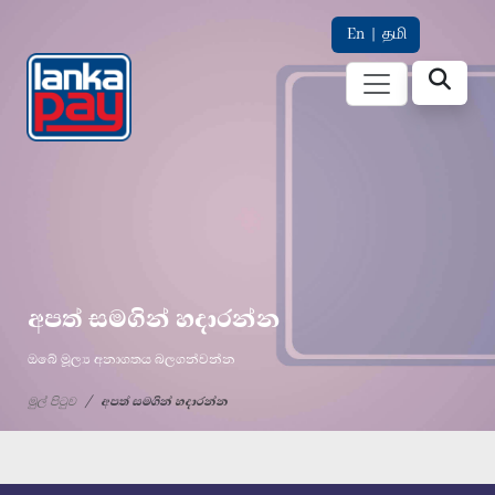
En
|
தமி
අපත් සමගින් හදාරන්න
ඔබේ මූල්‍ය අනාගතය බලගන්වන්න
මුල් පිටුව
අපත් සමගින් හදාරන්න