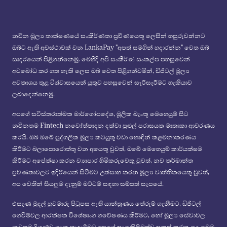
නවීන මූල්‍ය තාක්ෂණයේ සංකීර්ණතා ප්‍රවීණයෙකු ලෙසින් හසුරුවන්නට
ඔබට ඇති අවස්ථාවක් වන LankaPay "අපත් සමගින් හදාරන්න" වෙත ඔබ
සාදරයෙන් පිළිගන්නෙමු. මෙහිදී අපි සංකීර්ණ සංකල්ප පහසුවෙන්
අවබෝධ කර ගත හැකි ලෙස ඔබ වෙත පිළිගන්වමින්, ඩිජිටල් මූල්‍ය
අවකාශය තුළ විශ්වාසයෙන් යුතුව පහසුවෙන් සැරිසැරීමට හැකියාව
ලබාදෙන්නෙමු.
අපගේ සවිස්තරාත්මක මාර්ගෝපදේශ, මූලික බැංකු මෙහෙයුම් සිට
නවීනතම Fintech නවෝත්පාදන දක්වා පුළුල් පරාසයක මාතෘකා ආවරණය
කරයි. ඔබ ඔබේ පුද්ගලික මූල්‍ය කටයුතු වඩා හොඳින් කළමනාකරණය
කිරීමට බලාපොරොත්තු වන අයෙකු වුවත්, ඔබේ මෙහෙයුම් කාර්යක්ෂම
කිරීමට අපේක්ෂා කරන ව්‍යාපාර හිමිකරුවෙකු වුවත්, නව කර්මාන්ත
ප්‍රවණතාවලට ඉදිරියෙන් සිටීමට උත්සාහ කරන මූල්‍ය වෘත්තිකයෙකු වුවත්,
අප වෙතින් සියලුම දැනුම් මට්ටම් සඳහා සම්පත් සැපයේ.
එසැණ මුදල් හුවමාරු පිටුපස ඇති යාන්ත්‍රණය තේරුම් ගැනීමට, ඩිජිටල්
ගෙවීම්වල ආරක්ෂක විශේෂාංග ගවේෂණය කිරීමට, හෝ මූල්‍ය සේවාවල