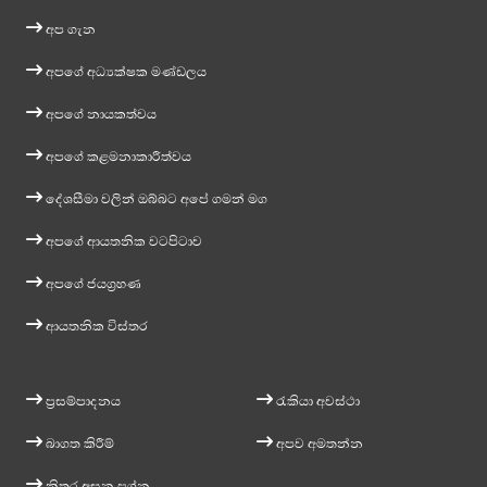
අප ගැන
අපගේ අධ්‍යක්ෂක මණ්ඩලය
අපගේ නායකත්වය
අපගේ කළමනාකාරීත්වය
දේශසීමා වලින් ඔබ්බට අපේ ගමන් මග
අපගේ ආයතනික වටපිටාව
අපගේ ජයග්‍රහණ
ආයතනික විස්තර
ප්‍රසම්පාදනය
රැකියා අවස්ථා
බාගත කිරීම්
අපව අමතන්න
නිතර අසන ප්‍රශ්න