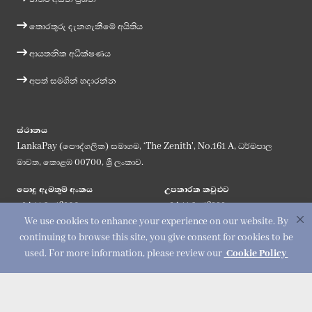
තොරතුරු දැනගැනීමේ අයිතිය
ආයතනික අධීක්ෂණය
අපත් සමගින් හදාරන්න
ස්ථානය
LankaPay (පෞද්ගලික) සමාගම, ‘The Zenith', No.161 A, ධර්මපාල
මාවත, කොළඹ 00700, ශ්‍රී ලංකාව.
පොදු ඇමතුම් අංකය
උපකාරක කවුළුව
+94 11 2356900
+94 11 2356999
We use cookies to enhance your experience on our website. By
විද්‍යුත් ලිපිනය
continuing to browse this site, you give consent for cookies to be
info@lankapay.net
used. For more information, please review our
Cookie Policy
අප සමග එක්වන්න :