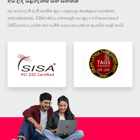
අප ලද පිළිගැනීම් සහ සහතික
අප වෙත ලැබී ඇති සහතික මූල්‍ය ගනුදෙනු ක්ෂේත්‍රයේ ආරක්ෂාව,
කාර්යක්ෂමතාව, විශිෂ්ටත්වය, මෙහෙයුම් සහ මූල්‍ය වාර්තාකරණයේ
විනිවිදභාවය උපරිම කර ගැනීම සඳහා අප දක්වන කැපවීම හෙළි කරයි.