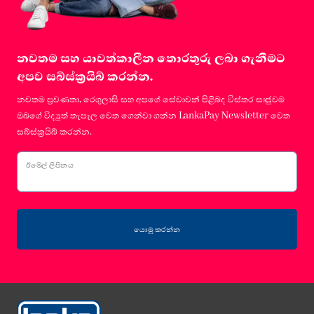
නවතම සහ යාවත්කාලීන තොරතුරු ලබා ගැනීමට
අපව සබ්ස්ක්‍රයිබ් කරන්න.
නවතම ප්‍රවණතා, රෙගුලාසි සහ අපගේ සේවාවන් පිළිබද විස්තර සෘජුවම
ඔබගේ විද්‍යුත් තැපෑල වෙත ගෙන්වා ගන්න LankaPay Newsletter වෙත
සබ්ස්ක්‍රයිබ් කරන්න.
ඊමේල් ලිපිනය
යොමු කරන්න