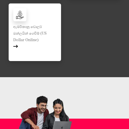
ඇමරිකානු ඩොලර්
ඔන්ලයින් ගෙවීම් (US
Dollar Online)