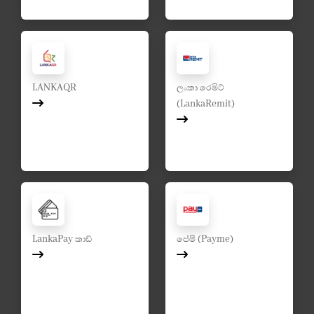
LANKAQR
ලංකා රෙමිට්
(LankaRemit)
LankaPay කාඩ්
පේමී (Payme)