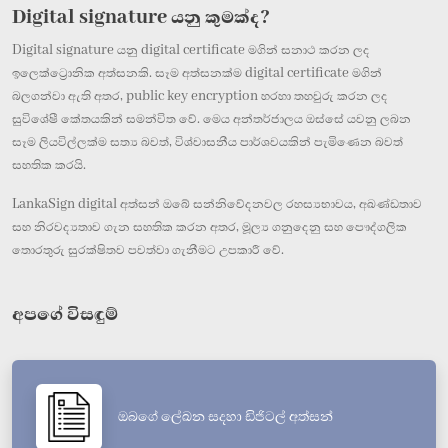
Digital signature යනු කුමක්ද?
Digital signature යනු digital certificate මගින් සනාථ කරන ලද
ඉලෙක්ට්‍රොනික අත්සනකි. සෑම අත්සනක්ම digital certificate මගින්
බලගන්වා ඇති අතර, public key encryption හරහා තහවුරු කරන ලද
සුවිශේෂී කේතයකින් සමන්විත වේ. මෙය අන්තර්ජාලය ඔස්සේ යවනු ලබන
සෑම ලියවිල්ලක්ම සත්‍ය බවත්, විශ්වාසනීය පාර්ශවයකින් පැමිණෙන බවත්
සහතික කරයි.
LankaSign digital අත්සන් ඔබේ සන්නිවේදනවල රහස්‍යභාවය, අඛණ්ඩතාව
සහ නිරවද්‍යතාව ගැන සහතික කරන අතර, මූල්‍ය ගනුදෙනු සහ පෞද්ගලික
තොරතුරු සුරක්ෂිතව පවත්වා ගැනීමට උපකාරී වේ.
අපගේ විසඳුම්
ඔබගේ ලේඛන සදහා ඩිජිටල් අත්සන්