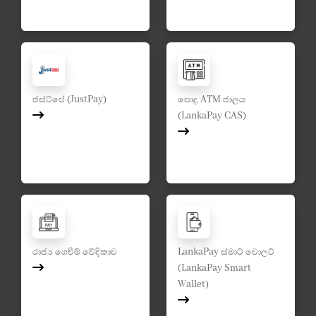
ජස්ට්පේ (JustPay)
පොදු ATM ජාලය
(LankaPay CAS)
රාජ්‍ය ගෙවීම් වේදිකාව
LankaPay ස්මාට් වොලට්
(LankaPay Smart
Wallet)