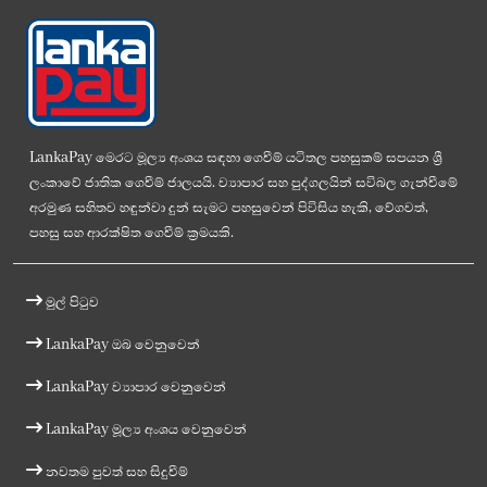
LankaPay මෙරට මූල්‍ය අංශය සඳහා ගෙවීම් යටිතල පහසුකම් සපයන ශ්‍රී
ලංකාවේ ජාතික ගෙවීම් ජාලයයි. ව්‍යාපාර සහ පුද්ගලයින් සවිබල ගැන්වීමේ
අරමුණ සහිතව හඳුන්වා දුන් සැමට පහසුවෙන් පිවිසිය හැකි, වේගවත්,
පහසු සහ ආරක්ෂිත ගෙවීම් ක්‍රමයකි.
මුල් පිටුව
LankaPay ඔබ වෙනුවෙන්
LankaPay ව්‍යාපාර වෙනුවෙන්
LankaPay මූල්‍ය අංශය වෙනුවෙන්
නවතම පුවත් සහ සිදුවීම්