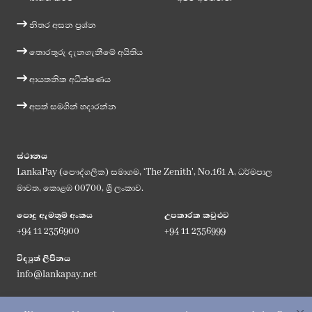
නිතර අසන ප්‍රශ්න
තොරතුරු දැනගැනීමේ අයිතිය
ආයතනික අධීක්ෂණය
අපත් සමගින් හදාරන්න
ස්ථානය
LankaPay (පෞද්ගලික) සමාගම, ‘The Zenith', No.161 A, ධර්මපාල
මාවත, කොළඹ 00700, ශ්‍රී ලංකාව.
පොදු ඇමතුම් අංකය
උපකාරක කවුළුව
+94 11 2356900
+94 11 2356999
විද්‍යුත් ලිපිනය
info@lankapay.net