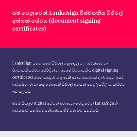
ඔබ වෙනුවෙන් LankaSign විශ්වසනීය ඩිජිටල්
අත්සන් සේවය (document signing
certificates)
LankaSign සමඟ ඔබේ ඩිජිටල් ගනුදෙනු වල ආරක්ෂාව හා
විශ්වාසනීයත්වය අත්විඳින්න. අපගේ විශ්වාසනීය digital signing
certificates ඔබට තහවුරු කළ හැකි අනන්‍යතාවයක් ලබා දෙන අතර
ආරක්ෂිත, වංචා කළ නොහැකි ඩිජිටල් අත්සන් යෙදූ ලියවිලි සැකසීමට
ඉඩ සලසයි.
ඔබේ සියලුම digital අත්සන් අවශ්‍යතා වෙනුවෙන් LankaSign හි
ආරක්ෂාව සහ විශ්වසනීයත්වය හිමි වන බව සහතිකයි.