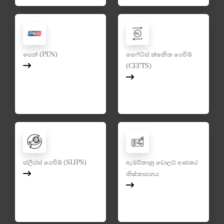
පෙන් (PEN)
සෙෆ්ට්ස් ක්ෂනික ගෙවීම්
(CEFTS)
ස්ලිප්ස් ගෙවීම් (SLIPS)
ඇමරිකානු ඩොලර් අණකර
නිෂ්කාශනය