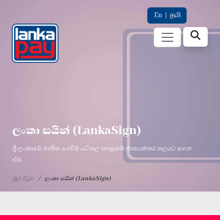
En
|
தமி
ලංකා සයින් (LankaSign)
ශ්‍රී ලංකාවේ ජාතික ගෙවීම් යටිතල පහසුකම් ජාත්‍යන්තර තලයට ගෙන
ඒම.
මුල් පිටුව
ලංකා සයින් (LankaSign)