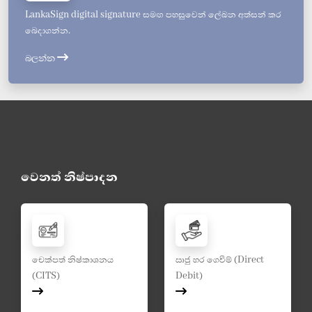
LankaSign digital signature සමඟ පහසුවෙන් ලේඛන අත්සන් කර
බෙදාගන්න.
බලන්න
වෙනත් නිෂ්පාදන
චෙක්පත් නිෂ්කාශනය
ඍජු හර ගෙවීම් (Direct
(CITS)
Debit)