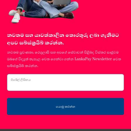
නවතම සහ යාවත්කාලීන තොරතුරු ලබා ගැනීමට
අපව සබ්ස්ක්‍රයිබ් කරන්න.
නවතම ප්‍රවණතා, රෙගුලාසි සහ අපගේ සේවාවන් පිළිබද විස්තර සෘජුවම
ඔබගේ විද්‍යුත් තැපෑල වෙත ගෙන්වා ගන්න LankaPay Newsletter වෙත
සබ්ස්ක්‍රයිබ් කරන්න.
ඊමේල් ලිපිනය
යොමු කරන්න