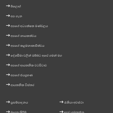
බ්ලොග්
අප ගැන
අපගේ අධ්‍යක්ෂක මණ්ඩලය
අපගේ නායකත්වය
අපගේ කළමනාකාරීත්වය
දේශසීමා වලින් ඔබ්බට අපේ ගමන් මග
අපගේ ආයතනික වටපිටාව
අපගේ ජයග්‍රහණ
ආයතනික විස්තර
ප්‍රසම්පාදනය
රැකියා අවස්ථා
බාගත කිරීම්
අපව අමතන්න