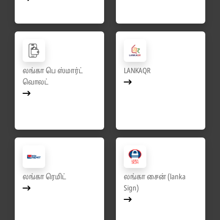
லங்கா பெ ஸ்மார்ட்
LANKAQR
வொலட்
லங்கா ரெமிட்
லங்கா சைன் (lanka
Sign)