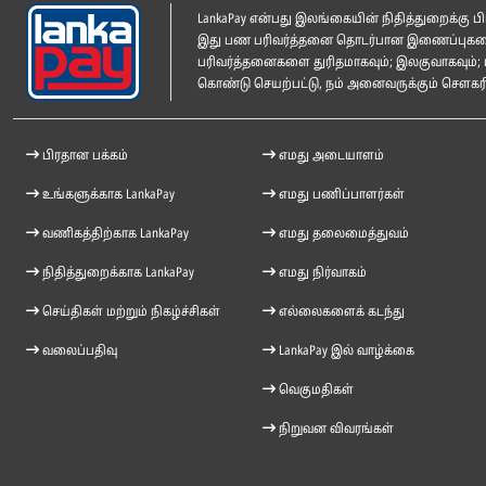
LankaPay என்பது இலங்கையின் நிதித்துறைக்கு
இது பண பரிவர்த்தனை தொடர்பான இணைப்புகளை ம
பரிவர்த்தனைகளை துரிதமாகவும்; இலகுவாகவும்; 
கொண்டு செயற்பட்டு, நம் அனைவருக்கும் சௌகரிய
பிரதான பக்கம்
எமது அடையாளம்
உங்களுக்காக LankaPay
எமது பணிப்பாளர்கள்
வணிகத்திற்காக LankaPay
எமது தலைமைத்துவம்
நிதித்துறைக்காக LankaPay
எமது நிர்வாகம்
செய்திகள் மற்றும் நிகழ்ச்சிகள்
எல்லைகளைக் கடந்து
வலைப்பதிவு
LankaPay இல் வாழ்க்கை
வெகுமதிகள்
நிறுவன விவரங்கள்