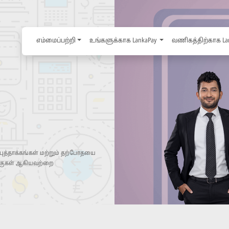
எம்மைப்பற்றி
உங்களுக்காக LankaPay
வணிகத்திற்காக La
 புத்தாக்கங்கள் மற்றும் தற்போதயை
்குகள் ஆகியவற்றை