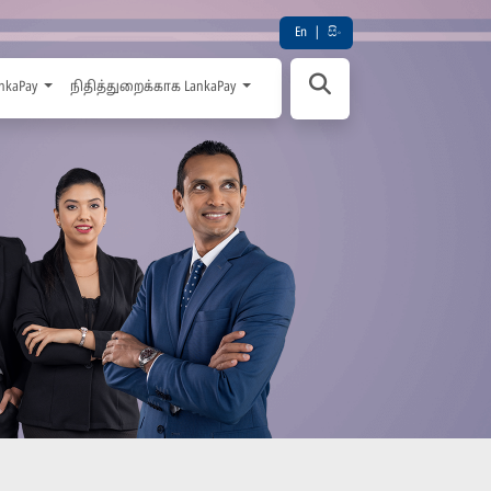
En
|
සිං
nkaPay
நிதித்துறைக்காக LankaPay