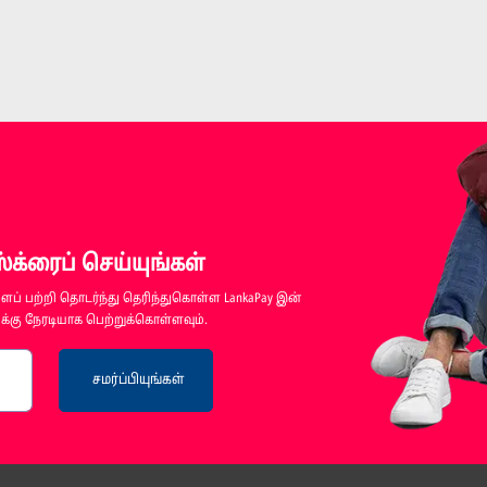
க்ரைப் செய்யுங்கள்
ப் பற்றி தொடர்ந்து தெரிந்துகொள்ள LankaPay இன்
்கு நேரடியாக பெற்றுக்கொள்ளவும்.
சமர்ப்பியுங்கள்