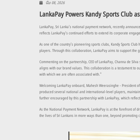
மே 08, 2026
LankaPay Powers Kandy Sports Club as 
LankaPay, Sri Lanka’s national payment network, recently announced 
reflects LankaPay’s continued efforts to extend its corporate engag
As one of the country’s pioneering sports clubs, Kandy Sports Club h
players. Through this collaboration, LankaPay aims to support the gr
Commenting on the partnership, CEO of LankaPay, Channa de Silva st
aligns with our brand values. This collaboration is a testament t
with which we are often associated with."
Welcoming LankaPay onboard, Mahesh Weerasinghe - President of Ka
produced several national and international-level players, mainta
further encouraged by this partnership with LankaPay, which reflects
As the National Payment Network, LankaPay is at the forefront of dr
the lives of Sri Lankans in more ways than one, beyond promoting c