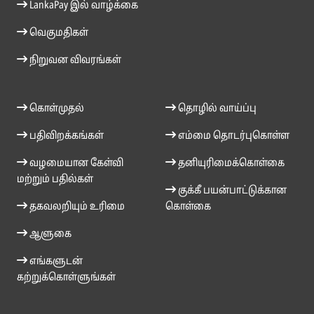
LankaPay இல் வாழ்க்கை
வெகுமதிகள்
நிறுவன விவரங்கள்
கொள்முதல்
தொழில் வாய்ப்பு
பதிவிறக்கங்கள்
எம்மை தொடர்புகொள்ள
வழமையான கேள்வி
தனியுரிமைக்கொள்கை
மற்றும் பதில்கள்
குக்கீ பயன்பாட்டுக்கான
தகவலறியும் உரிமை
கொள்கை
ஆளுகை
எங்களுடன்
கற்றுக்கொள்ளுங்கள்