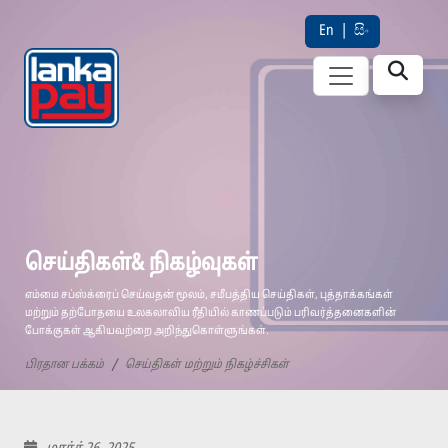
En
|
සිං
செய்திகள்& நிகழ்வுகள்
எம்மை சப்ஸ்க்ரைப் செய்வதன் மூலம், சமீபத்திய செய்திகள், புத்தாக்கங்கள்
மற்றும் தற்போதயை உலகலாவிய ரீதியில் காணப்படும் பரிவர்த்தனைகளின்
போக்குகள் ஆகியவற்றை அறிந்துகொள்ளுங்கள்.
பிரதான பக்கம்
செய்திகள் மற்றும் நிகழ்ச்சிகள்