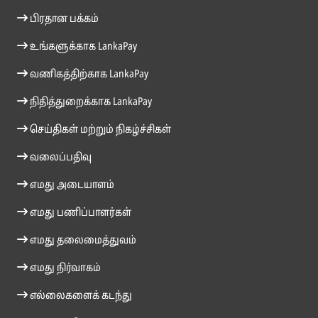
பிரதான பக்கம்
உங்களுக்காக LankaPay
வணிகத்திற்காக LankaPay
நிதித்துறைக்காக LankaPay
செய்திகள் மற்றும் நிகழ்ச்சிகள்
வலைப்பதிவு
எமது அடையாளம்
எமது பணிப்பாளர்கள்
எமது தலைமைத்துவம்
எமது நிர்வாகம்
எல்லைகளைக் கடந்து