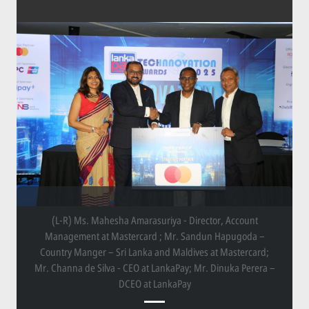
(L-R) Ms. Mahesha Amarasuriya - Director, Account
Management at Mastercard ; Mr. Sandun Hapugoda –
Country Manger – Sri Lanka and Maldives at Mastercard;
Mr. Channa de Silva - CEO at LankaPay; Mr. Dinuka Perera –
DCEO at LankaPay