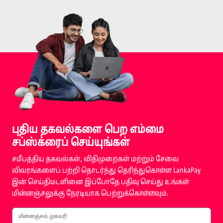
புதிய தகவல்களை பெற எம்மை
சப்ஸ்க்ரைப் செய்யுங்கள்
சமீபத்திய தகவல்கள், விதிமுறைகள் மற்றும் சேவை
விவரங்களைப் பற்றி தொடர்ந்து தெரிந்துகொள்ள LankaPay
இன் செய்திமடளினை இப்போதே பதிவு செய்து உங்கள்
மின்னஞ்சலுக்கு நேரடியாக பெற்றுக்கொள்ளவும்.
மின்னஞ்சல் முகவரி