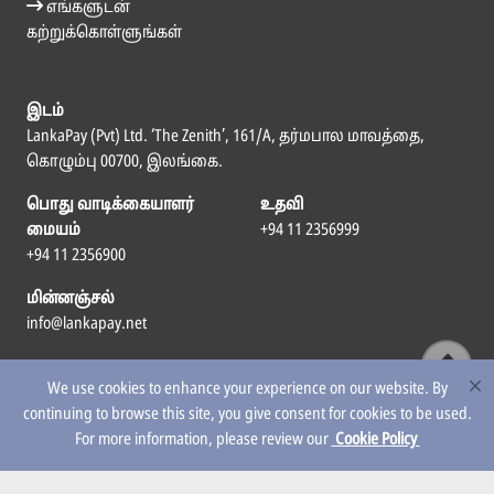
எங்களுடன்
கற்றுக்கொள்ளுங்கள்
இடம்
LankaPay (Pvt) Ltd. ‘The Zenith’, 161/A, தர்மபால மாவத்தை,
கொழும்பு 00700, இலங்கை.
பொது வாடிக்கையாளர்
உதவி
மையம்
+94 11 2356999
+94 11 2356900
மின்னஞ்சல்
info@lankapay.net
எம்மைப் பின்தொடர
We use cookies to enhance your experience on our website. By
continuing to browse this site, you give consent for cookies to be used.
For more information, please review our
Cookie Policy
© 2026 LankaPay. All rights reserved.