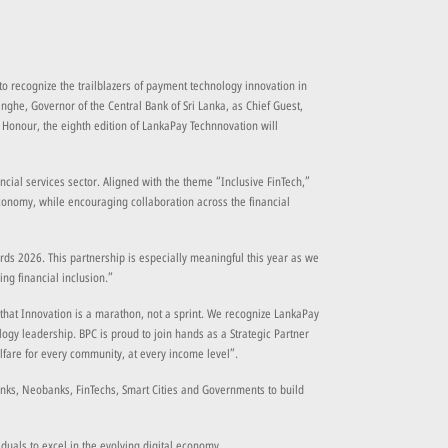
 recognize the trailblazers of payment technology innovation in
he, Governor of the Central Bank of Sri Lanka, as Chief Guest,
 Honour, the eighth edition of LankaPay Technnovation will
cial services sector. Aligned with the theme “Inclusive FinTech,”
economy, while encouraging collaboration across the financial
s 2026. This partnership is especially meaningful this year as we
ing financial inclusion.”
that Innovation is a marathon, not a sprint. We recognize LankaPay
ogy leadership. BPC is proud to join hands as a Strategic Partner
lfare for every community, at every income level”.
anks, Neobanks, FinTechs, Smart Cities and Governments to build
duals to excel in the evolving digital economy.