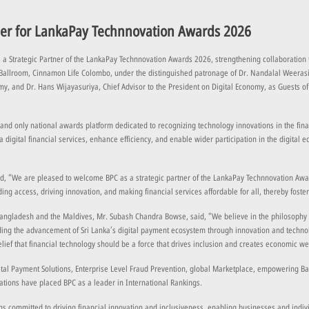
ner for LankaPay Technnovation Awards 2026
trategic Partner of the LankaPay Technnovation Awards 2026, strengthening collaboration to
Ballroom, Cinnamon Life Colombo, under the distinguished patronage of Dr. Nandalal Weerasing
y, and Dr. Hans Wijayasuriya, Chief Advisor to the President on Digital Economy, as Guests of
and only national awards platform dedicated to recognizing technology innovations in the finan
igital financial services, enhance efficiency, and enable wider participation in the digital 
, “We are pleased to welcome BPC as a strategic partner of the LankaPay Technnovation Award
ng access, driving innovation, and making financial services affordable for all, thereby foster
, Bangladesh and the Maldives, Mr. Subash Chandra Bowse, said, “We believe in the philosophy 
iding the advancement of Sri Lanka’s digital payment ecosystem through innovation and technol
ef that financial technology should be a force that drives inclusion and creates economic we
igital Payment Solutions, Enterprise Level Fraud Prevention, global Marketplace, empowering B
vations have placed BPC as a leader in International Rankings.
s committed to driving financial innovation and inclusiveness, enabling businesses and indivi