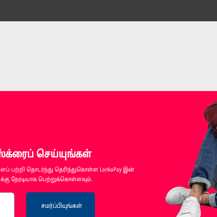
க்ரைப் செய்யுங்கள்
ப் பற்றி தொடர்ந்து தெரிந்துகொள்ள LankaPay இன்
்கு நேரடியாக பெற்றுக்கொள்ளவும்.
சமர்ப்பியுங்கள்