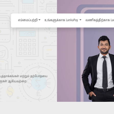
எம்மைப்பற்றி
உங்களுக்காக LankaPay
வணிகத்திற்காக La
 புத்தாக்கங்கள் மற்றும் தற்போதயை
்குகள் ஆகியவற்றை