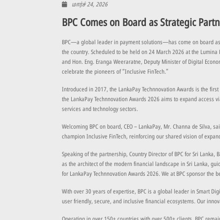
மார்ச் 24, 2026
BPC Comes on Board as Strategic Part
BPC—a global leader in payment solutions—has come on board as a S
the country. Scheduled to be held on 24 March 2026 at the Lumina 
and Hon. Eng. Eranga Weeraratne, Deputy Minister of Digital Econom
celebrate the pioneers of “Inclusive FinTech.”
Introduced in 2017, the LankaPay Technnovation Awards is the first 
the LankaPay Technnovation Awards 2026 aims to expand access via d
services and technology sectors.
Welcoming BPC on board, CEO – LankaPay, Mr. Channa de Silva, said
champion Inclusive FinTech, reinforcing our shared vision of expandi
Speaking of the partnership, Country Director of BPC for Sri Lanka
as the architect of the modern financial landscape in Sri Lanka, gu
for LankaPay Technnovation Awards 2026. We at BPC sponsor the beli
With over 30 years of expertise, BPC is a global leader in Smart D
user friendly, secure, and inclusive financial ecosystems. Our inno
Operating in over 150+ countries with over 500+ clients, BPC remain