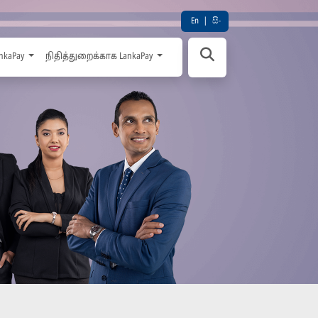
En
|
සිං
nkaPay
நிதித்துறைக்காக LankaPay